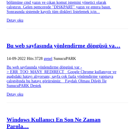
bölümüne cmd yazın ve çıkan komut istemini yönetici olarak
çalıştırın. Gelen pemcerede "DISKPART" yazın ve entera basın.
Sonrasında sistemde kayıtlı tüm diskleri listelemek için...
Detay oku
Bu web sayfasında yönlendirme döngüsü va…
14-09-2022 Hits:3728
genel
SunucuPARK
Bu web sayfasında yönlendirme döngüsü var -
> ERR_TOO_MANY_REDIRECT Google Chrome kullanıyor ve
aşağıdaki hatayı alıyorsanı; sayfa çok fazla yönlendirme yapmaya
çalıştığında bu hatayı görürsünüz. Faydalı Olması Dileği İle
SunucuPARK Destek
Detay oku
Windows Kullanıcı En Son Ne Zaman
Parola…