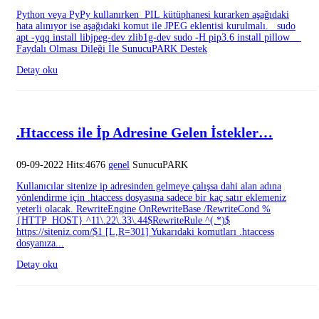
Python veya PyPy kullanırken PIL kütüphanesi kurarken aşağıdaki
hata alınıyor ise aşağıdaki komut ile JPEG eklentisi kurulmalı. sudo
apt -yqq install libjpeg-dev zlib1g-dev sudo -H pip3.6 install pillow
Faydalı Olması Dileği İle SunucuPARK Destek
Detay oku
.Htaccess ile İp Adresine Gelen İstekler…
09-09-2022 Hits:4676
genel
SunucuPARK
Kullanıcılar sitenize ip adresinden gelmeye çalışsa dahi alan adına
yönlendirme için .htaccess dosyasına sadece bir kaç satır eklemeniz
yeterli olacak. RewriteEngine OnRewriteBase /RewriteCond %
{HTTP_HOST} ^11\.22\.33\.44$RewriteRule ^(.*)$
https://siteniz.com/$1 [L,R=301] Yukarıdaki komutları .htaccess
dosyanıza...
Detay oku