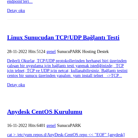
endpoint'leri...
Detay oku
Linux Sunucudan TCP/UDP Bağlantı Testi
28-11-2022 Hits:5124
genel
SunucuPARK Hosting Destek
Değerli Okurlar, TCP/UDP protokollerinden herhangi biri üzerinden
çalışan bir uygulama için bağlantı testi yapmak istediğinizde; TCP
için telnet; TCP ve UDP için netcat; kullanabilirsiniz. Bağlantı testini
centos bir sunucu üzerinden yapalım. yum install telnet ->TCP...
Detay oku
Anydesk CentOS Kurulumu
16-11-2022 Hits:6401
genel
SunucuPARK
cat > /etc/yum.repos.d/AnyDesk-CentOS.repo << "EOF" [anydesk]