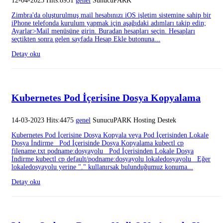
12-04-2023 Hits:8951
genel
SunucuPARK
Zimbra'da oluşturulmuş mail hesabınızı iOS işletim sistemine sahip bir
iPhone telefonda kurulum yapmak için aşağıdaki adımları takip edin;
Ayarlar>Mail menüsüne girin. Buradan hesapları seçin. Hesapları
seçtikten sonra gelen sayfada Hesap Ekle butonuna...
Detay oku
Kubernetes Pod İçerisine Dosya Kopyalama
14-03-2023 Hits:4475
genel
SunucuPARK Hosting Destek
Kubernetes Pod İçerisine Dosya Kopyala veya Pod İçerisinden Lokale
Dosya İndirme Pod İçerisinde Dosya Kopyalama kubectl cp
filename.txt podname:dosyayolu Pod İçerisinden Lokale Dosya
İndirme kubectl cp default/podname:dosyayolu lokaledosyayolu Eğer
lokaledosyayolu yerine "." kullanırsak bulunduğumuz konuma...
Detay oku