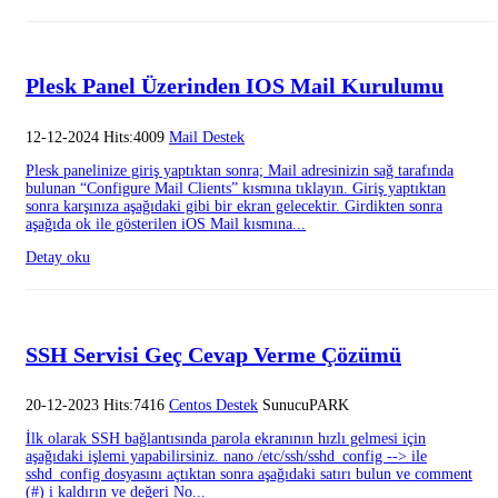
Plesk Panel Üzerinden IOS Mail Kurulumu
12-12-2024 Hits:4009
Mail Destek
Plesk panelinize giriş yaptıktan sonra; Mail adresinizin sağ tarafında
bulunan “Configure Mail Clients” kısmına tıklayın. Giriş yaptıktan
sonra karşınıza aşağıdaki gibi bir ekran gelecektir. Girdikten sonra
aşağıda ok ile gösterilen iOS Mail kısmına...
Detay oku
SSH Servisi Geç Cevap Verme Çözümü
20-12-2023 Hits:7416
Centos Destek
SunucuPARK
İlk olarak SSH bağlantısında parola ekranının hızlı gelmesi için
aşağıdaki işlemi yapabilirsiniz. nano /etc/ssh/sshd_config --> ile
sshd_config dosyasını açtıktan sonra aşağıdaki satırı bulun ve comment
(#) i kaldırın ve değeri No...