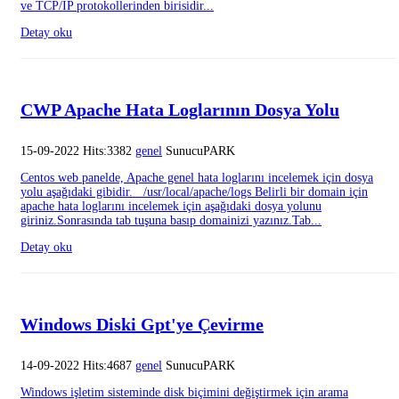
ve TCP/IP protokollerinden birisidir...
Detay oku
CWP Apache Hata Loglarının Dosya Yolu
15-09-2022 Hits:3382
genel
SunucuPARK
Centos web panelde, Apache genel hata loglarını incelemek için dosya
yolu aşağıdaki gibidir. /usr/local/apache/logs Belirli bir domain için
apache hata loglarını incelemek için aşağıdaki dosya yolunu
giriniz.Sonrasında tab tuşuna basıp domainizi yazınız.Tab...
Detay oku
Windows Diski Gpt'ye Çevirme
14-09-2022 Hits:4687
genel
SunucuPARK
Windows işletim sisteminde disk biçimini değiştirmek için arama