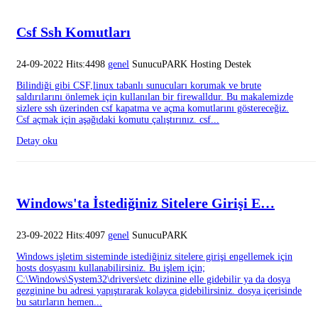
Csf Ssh Komutları
24-09-2022 Hits:4498
genel
SunucuPARK Hosting Destek
Bilindiği gibi CSF,linux tabanlı sunucuları korumak ve brute
saldırılarını önlemek için kullanılan bir firewalldur. Bu makalemizde
sizlere ssh üzerinden csf kapatma ve açma komutlarını göstereceğiz.
Csf açmak için aşağıdaki komutu çalıştırınız. csf...
Detay oku
Windows'ta İstediğiniz Sitelere Girişi E…
23-09-2022 Hits:4097
genel
SunucuPARK
Windows işletim sisteminde istediğiniz sitelere girişi engellemek için
hosts dosyasını kullanabilirsiniz. Bu işlem için;
C:\Windows\System32\drivers\etc dizinine elle gidebilir ya da dosya
gezginine bu adresi yapıştırarak kolayca gidebilirsiniz. dosya içerisinde
bu satırların hemen...