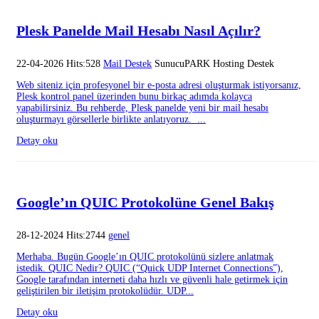
Plesk Panelde Mail Hesabı Nasıl Açılır?
22-04-2026 Hits:528
Mail Destek
SunucuPARK Hosting Destek
Web siteniz için profesyonel bir e-posta adresi oluşturmak istiyorsanız,
Plesk kontrol panel üzerinden bunu birkaç adımda kolayca
yapabilirsiniz. Bu rehberde, Plesk panelde yeni bir mail hesabı
oluşturmayı görsellerle birlikte anlatıyoruz. ...
Detay oku
Google’ın QUIC Protokolüne Genel Bakış
28-12-2024 Hits:2744
genel
Merhaba. Bugün Google’ın QUIC protokolünü sizlere anlatmak
istedik. QUIC Nedir? QUIC (“Quick UDP Internet Connections”),
Google tarafından interneti daha hızlı ve güvenli hale getirmek için
geliştirilen bir iletişim protokolüdür. UDP...
Detay oku