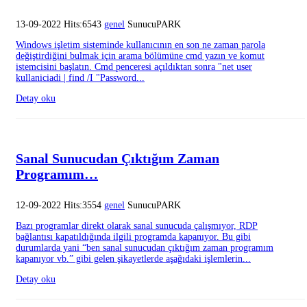
13-09-2022 Hits:6543
genel
SunucuPARK
Windows işletim sisteminde kullanıcının en son ne zaman parola
değiştirdiğini bulmak için arama bölümüne cmd yazın ve komut
istemcisini başlatın. Cmd penceresi açıldıktan sonra "net user
kullaniciadi | find /I "Password...
Detay oku
Sanal Sunucudan Çıktığım Zaman
Programım…
12-09-2022 Hits:3554
genel
SunucuPARK
Bazı programlar direkt olarak sanal sunucuda çalışmıyor, RDP
bağlantısı kapatıldığında ilgili programda kapanıyor. Bu gibi
durumlarda yani “ben sanal sunucudan çıktığım zaman programım
kapanıyor vb.” gibi gelen şikayetlerde aşağıdaki işlemlerin...
Detay oku