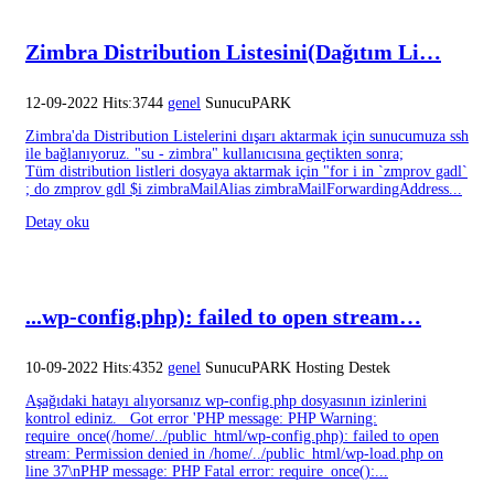
Zimbra Distribution Listesini(Dağıtım Li…
12-09-2022 Hits:3744
genel
SunucuPARK
Zimbra'da Distribution Listelerini dışarı aktarmak için sunucumuza ssh
ile bağlanıyoruz. "su - zimbra" kullanıcısına geçtikten sonra;
Tüm distribution listleri dosyaya aktarmak için "for i in `zmprov gadl`
; do zmprov gdl $i zimbraMailAlias zimbraMailForwardingAddress...
Detay oku
...wp-config.php): failed to open stream…
10-09-2022 Hits:4352
genel
SunucuPARK Hosting Destek
Aşağıdaki hatayı alıyorsanız wp-config.php dosyasının izinlerini
kontrol ediniz. Got error 'PHP message: PHP Warning:
require_once(/home/../public_html/wp-config.php): failed to open
stream: Permission denied in /home/../public_html/wp-load.php on
line 37\nPHP message: PHP Fatal error: require_once():...