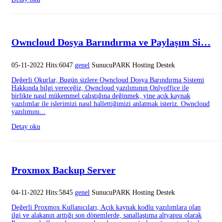
Owncloud Dosya Barındırma ve Paylaşım Si…
05-11-2022 Hits:6047
genel
SunucuPARK Hosting Destek
Değerli Okurlar, Bugün sizlere Owncloud Dosya Barındırma Sistemi
Hakkında bilgi vereceğiz, Owncloud yazılımının Onlyoffice ile
birlikte nasıl mükemmel çalıştığına değinmek, yine açık kaynak
yazılımlar ile işlerimizi nasıl hallettiğimizi anlatmak isteriz. Owncloud
yazılımını...
Detay oku
Proxmox Backup Server
04-11-2022 Hits:5845
genel
SunucuPARK Hosting Destek
Değerli Proxmox Kullanıcıları, Açık kaynak kodlu yazılımlara olan
ilgi ve alakanın arttığı son dönemlerde, sanallaştıma altyapısı olarak