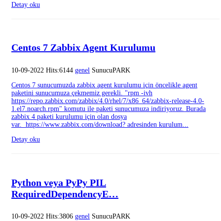
Detay oku
Centos 7 Zabbix Agent Kurulumu
10-09-2022 Hits:6144
genel
SunucuPARK
Centos 7 sunucumuzda zabbix agent kurulumu için öncelikle agent
paketini sunucumuza çekmemiz gerekli. "rpm -ivh
https://repo.zabbix.com/zabbix/4.0/rhel/7/x86_64/zabbix-release-4.0-
1.el7.noarch.rpm" komutu ile paketi sunucumuza indiriyoruz. Burada
zabbix 4 paketi kurulumu için olan dosya
var. https://www.zabbix.com/download? adresinden kurulum...
Detay oku
Python veya PyPy PIL
RequiredDependencyE…
10-09-2022 Hits:3806
genel
SunucuPARK