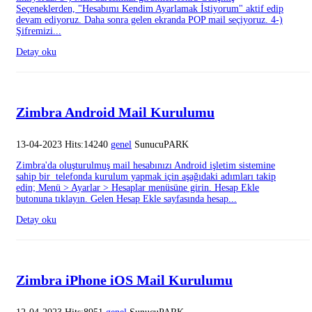
Seçeneklerden, "Hesabımı Kendim Ayarlamak İstiyorum" aktif edip
devam ediyoruz. Daha sonra gelen ekranda POP mail seçiyoruz. 4-)
Şifremizi...
Detay oku
Zimbra Android Mail Kurulumu
13-04-2023 Hits:14240
genel
SunucuPARK
Zimbra'da oluşturulmuş mail hesabınızı Android işletim sistemine
sahip bir telefonda kurulum yapmak için aşağıdaki adımları takip
edin; Menü > Ayarlar > Hesaplar menüsüne girin. Hesap Ekle
butonuna tıklayın. Gelen Hesap Ekle sayfasında hesap...
Detay oku
Zimbra iPhone iOS Mail Kurulumu