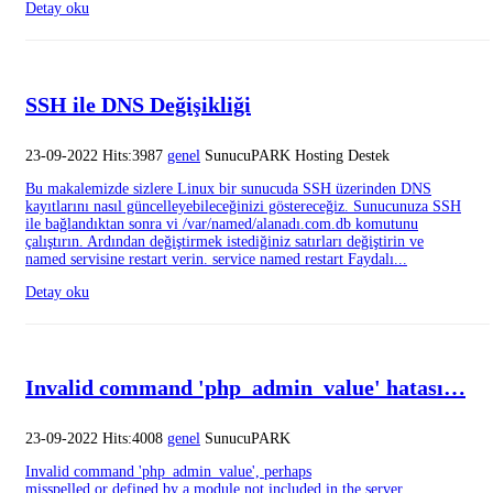
Detay oku
SSH ile DNS Değişikliği
23-09-2022 Hits:3987
genel
SunucuPARK Hosting Destek
Bu makalemizde sizlere Linux bir sunucuda SSH üzerinden DNS
kayıtlarını nasıl güncelleyebileceğinizi göstereceğiz. Sunucunuza SSH
ile bağlandıktan sonra vi /var/named/alanadı.com.db komutunu
çalıştırın. Ardından değiştirmek istediğiniz satırları değiştirin ve
named servisine restart verin. service named restart Faydalı...
Detay oku
Invalid command 'php_admin_value' hatası…
23-09-2022 Hits:4008
genel
SunucuPARK
Invalid command 'php_admin_value', perhaps
misspelled or defined by a module not included in the server