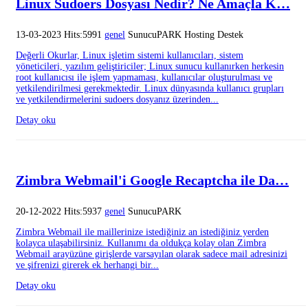
Linux Sudoers Dosyası Nedir? Ne Amaçla K…
13-03-2023 Hits:5991
genel
SunucuPARK Hosting Destek
Değerli Okurlar, Linux işletim sistemi kullanıcıları, sistem
yöneticileri, yazılım geliştiriciler; Linux sunucu kullanırken herkesin
root kullanıcısı ile işlem yapmaması, kullanıcılar oluşturulması ve
yetkilendirilmesi gerekmektedir. Linux dünyasında kullanıcı grupları
ve yetkilendirmelerini sudoers dosyanız üzerinden...
Detay oku
Zimbra Webmail'i Google Recaptcha ile Da…
20-12-2022 Hits:5937
genel
SunucuPARK
Zimbra Webmail ile maillerinize istediğiniz an istediğiniz yerden
kolayca ulaşabilirsiniz. Kullanımı da oldukça kolay olan Zimbra
Webmail arayüzüne girişlerde varsayılan olarak sadece mail adresinizi
ve şifrenizi girerek ek herhangi bir...
Detay oku