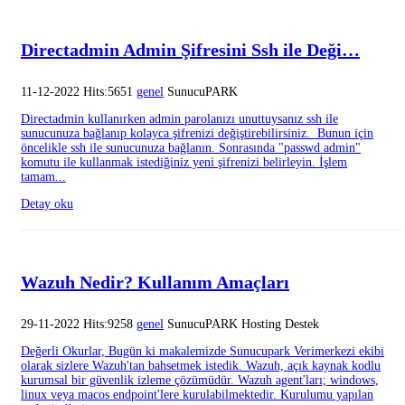
Directadmin Admin Şifresini Ssh ile Deği…
11-12-2022 Hits:5651
genel
SunucuPARK
Directadmin kullanırken admin parolanızı unuttuysanız ssh ile
sunucunuza bağlanıp kolayca şifrenizi değiştirebilirsiniz. Bunun için
öncelikle ssh ile sunucunuza bağlanın. Sonrasında "passwd admin"
komutu ile kullanmak istediğiniz yeni şifrenizi belirleyin. İşlem
tamam...
Detay oku
Wazuh Nedir? Kullanım Amaçları
29-11-2022 Hits:9258
genel
SunucuPARK Hosting Destek
Değerli Okurlar, Bugün ki makalemizde Sunucupark Verimerkezi ekibi
olarak sizlere Wazuh'tan bahsetmek istedik. Wazuh, açık kaynak kodlu
kurumsal bir güvenlik izleme çözümüdür. Wazuh agent'ları; windows,
linux veya macos endpoint'lere kurulabilmektedir. Kurulumu yapılan