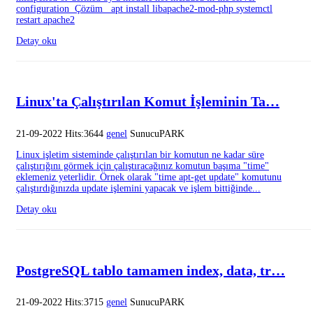
configuration Çözüm apt install libapache2-mod-php systemctl
restart apache2
Detay oku
Linux'ta Çalıştırılan Komut İşleminin Ta…
21-09-2022 Hits:3644
genel
SunucuPARK
Linux işletim sisteminde çalıştırılan bir komutun ne kadar süre
çalıştırığını görmek için çalıştıracağınız komutun başıma "time"
eklemeniz yeterlidir. Örnek olarak "time apt-get update" komutunu
çalıştırdığınızda update işlemini yapacak ve işlem bittiğinde...
Detay oku
PostgreSQL tablo tamamen index, data, tr…
21-09-2022 Hits:3715
genel
SunucuPARK