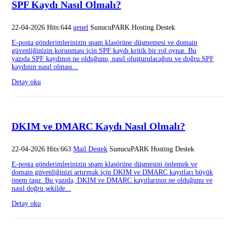
SPF Kaydı Nasıl Olmalı?
22-04-2026 Hits:644
genel
SunucuPARK Hosting Destek
E-posta gönderimlerinizin spam klasörüne düşmemesi ve domain
güvenliğinizin korunması için SPF kaydı kritik bir rol oynar. Bu
yazıda SPF kaydının ne olduğunu, nasıl oluşturulacağını ve doğru SPF
kaydının nasıl olması...
Detay oku
DKIM ve DMARC Kaydı Nasıl Olmalı?
22-04-2026 Hits:663
Mail Destek
SunucuPARK Hosting Destek
E-posta gönderimlerinizin spam klasörüne düşmesini önlemek ve
domain güvenliğinizi artırmak için DKIM ve DMARC kayıtları büyük
önem taşır. Bu yazıda, DKIM ve DMARC kayıtlarının ne olduğunu ve
nasıl doğru şekilde...
Detay oku