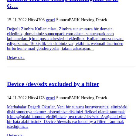
G…
15-11-2022 Hits:4706
genel
SunucuPARK Hosting Destek
Değerli Zimbra Kullanıcıları, Zimbra sunucunuza bir domain
eklediniz, domaininiz sunucupark.com olsun. sunucupark.com
kullanıcıları için e-posta adreslerini eklediniz. Kullanımınıza devam
ediyorsunuz. 16 kişilik bir ekibiniz var, ekibiniz webmail üzerinden
birbirlerine mail gönderiyorlar, takım arkadaşım...
Detay oku
Device /dev/sdx excluded by a filter
14-11-2022 Hits:4178
genel
SunucuPARK Hosting Destek
Merhabalar Değerli Okurlar, Yeni bir sunucu kuruyorsunuz, elinizdeki
diski sunucuya taktınız, sisteminize diskinizi fiziksel olarak tanıtmak
için aşağıdaki komutu girdiğinizde; pvcreate /dev/sdx Aşağıdaki gibi
bir hata alabilirsiniz. Device /dev/sdx excluded by a filter. Tanıtmak
istediğiniz...
Detay oku