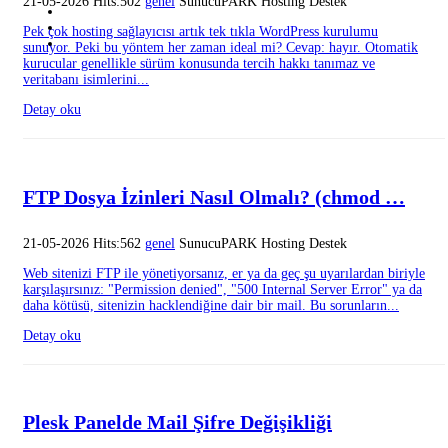
21-05-2026 Hits:502
genel
SunucuPARK Hosting Destek
Pek çok hosting sağlayıcısı artık tek tıkla WordPress kurulumu
sunuyor. Peki bu yöntem her zaman ideal mi? Cevap: hayır. Otomatik
kurucular genellikle sürüm konusunda tercih hakkı tanımaz ve
veritabanı isimlerini...
Detay oku
FTP Dosya İzinleri Nasıl Olmalı? (chmod …
21-05-2026 Hits:562
genel
SunucuPARK Hosting Destek
Web sitenizi FTP ile yönetiyorsanız, er ya da geç şu uyarılardan biriyle
karşılaşırsınız: "Permission denied", "500 Internal Server Error" ya da
daha kötüsü, sitenizin hacklendiğine dair bir mail. Bu sorunların...
Detay oku
Plesk Panelde Mail Şifre Değişikliği