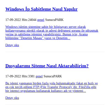
Windows İp Sabitleme Nasıl Yapılır
17-09-2022 Hits:24044
genel
SunucuPARK
Windows işletim sistemine sahip bir bilgisayarı server olarak
kullanıyorsanız sürekli olarak ip adresi değişmesi sorunu ile uğraşmak
yerine ip sabitleme işlemini yapabilirsiniz. Bunun için; Arama
bölümüne "Denetim Masası" yazın ve Denetim...
Detay oku
Dosyalarımı Siteme Nasıl Aktarabilirim?
17-09-2022 Hits:3381
genel
SunucuPARK
Bu işlemi yapmanın birden fazla yolu bulunmaktadır fakat en hızlı ve
en çok tercih edileni FTP (File Transfer Protocol) 'dir. FileZilla gibi
bir istemci uygulaması kullanarak kullanıcı adı ve yöntemi...
Detay oku