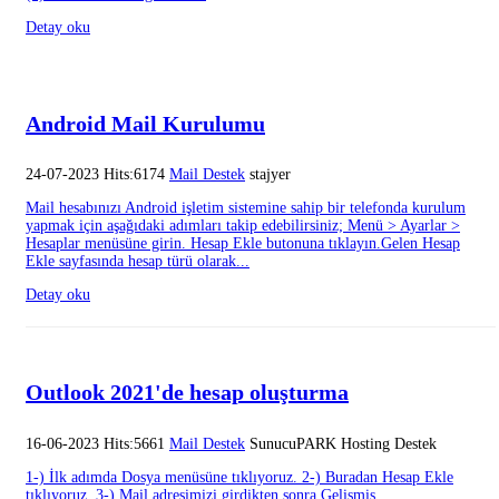
Detay oku
Android Mail Kurulumu
24-07-2023 Hits:6174
Mail Destek
stajyer
Mail hesabınızı Android işletim sistemine sahip bir telefonda kurulum
yapmak için aşağıdaki adımları takip edebilirsiniz; Menü > Ayarlar >
Hesaplar menüsüne girin. Hesap Ekle butonuna tıklayın.Gelen Hesap
Ekle sayfasında hesap türü olarak...
Detay oku
Outlook 2021'de hesap oluşturma
16-06-2023 Hits:5661
Mail Destek
SunucuPARK Hosting Destek
1-) İlk adımda Dosya menüsüne tıklıyoruz. 2-) Buradan Hesap Ekle
tıklıyoruz. 3-) Mail adresimizi girdikten sonra Gelişmiş