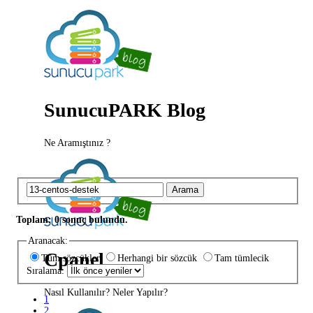
SunucuPARK Blog
Ne Aramıştınız ?
Arama
Toplam: 0 sonuç bulundu.
Aranacak:
Cpanel
Tüm sözcükler
Herhangi bir sözcük
Tam tümlecik
Sıralama:
Nasıl Kullanılır? Neler Yapılır?
1
2