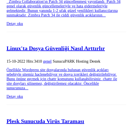
Zimbra Collaboration'ın Patch 34 güncellenmesi yayınlandı. Patch 34
genel olarak güvenlik güncellemeleriyle ve hata gidermeleriyle
gelmektedir. Bunun yanında 1-2 ufak güzel yenilikleri kullanıcılarına
sunmaktadır. Zimbra Patch 34 ile ciddi güvenlik açıklarının...
Detay oku
Linux'ta Dosya Güvenliği Nasıl Arttırlır
15-10-2022 Hits:3410
genel
SunucuPARK Hosting Destek
Özellikle Wordpress site dosyalarında bulunan güvenlik açıkları
sebebiyle sitemiz haclenebiliyor ve dosya içerikleri değiştirilebiliyor.
Bunu önüne geçmek için chattr komutunu kullanabilirsiniz. chattr ile
site dosyları silinemez, değiştirilemez olacaktır. Öncelikle
sunucunuza...
Detay oku
Plesk Sunucuda Virüs Taraması