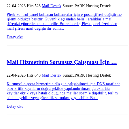
22-04-2026 Hits:528
Mail Destek
SunucuPARK Hosting Destek
Plesk kontrol panel kullanan kullanıcılar için e-posta şifresi değiştirme
işlemi oldukça basittir. Güvenlik açısından belirli aralıklarla mail
şifrenizi güncellemeniz önerilir. Bu rehberde, Plesk panel üzerinden
mail şifresi nasıl değiştirilir adım...
Detay oku
Mail Hizmetinin Sorunsuz Çalışması İçin …
22-04-2026 Hits:648
Mail Destek
SunucuPARK Hosting Destek
Kurumsal e-posta hizmetinin düzgün çalışabilmesi için DNS tarafında
bazı kritik kayıtların doğru şekilde yapılandırılması gerekir. Bu
kayıtlar eksik veya hatalı olduğunda mailler spam’e düşebilir, teslim
edilemeyebilir veya güvenlik sorunları yaşanabilir. Bu...
Detay oku