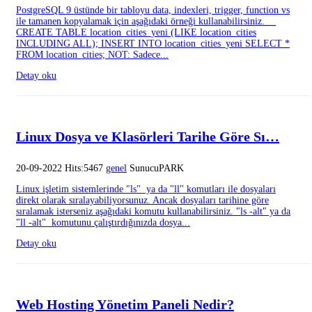
PostgreSQL 9 üstünde bir tabloyu data, indexleri, trigger, function vs
ile tamanen kopyalamak için aşağıdaki örneği kullanabilirsiniz.
CREATE TABLE location_cities_yeni (LIKE location_cities
INCLUDING ALL); INSERT INTO location_cities_yeni SELECT *
FROM location_cities; NOT: Sadece...
Detay oku
Linux Dosya ve Klasörleri Tarihe Göre Sı…
20-09-2022 Hits:5467
genel
SunucuPARK
Linux işletim sistemlerinde "ls" ya da "ll" komutları ile dosyaları
direkt olarak sıralayabiliyorsunuz. Ancak dosyaları tarihine göre
sıralamak isterseniz aşağıdaki komutu kullanabilirsiniz. "ls -alt" ya da
"ll -alt" komutunu çalıştırdığınızda dosya...
Detay oku
Web Hosting Yönetim Paneli Nedir?