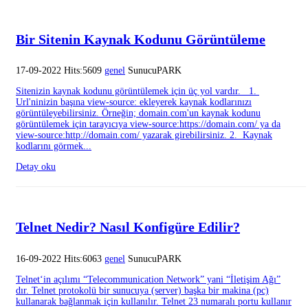
Bir Sitenin Kaynak Kodunu Görüntüleme
17-09-2022 Hits:5609
genel
SunucuPARK
Sitenizin kaynak kodunu görüntülemek için üç yol vardır. 1.
Url'ninizin başına view-source: ekleyerek kaynak kodlarınızı
görüntüleyebilirsiniz. Örneğin; domain.com'un kaynak kodunu
görüntülemek için tarayıcıya view-source:https://domain.com/ ya da
view-source:http://domain.com/ yazarak girebilirsiniz. 2. Kaynak
kodlarını görmek...
Detay oku
Telnet Nedir? Nasıl Konfigüre Edilir?
16-09-2022 Hits:6063
genel
SunucuPARK
Telnet‘in açılımı “Telecommunication Network” yani “İletişim Ağı”
dır. Telnet protokolü bir sunucuya (server) başka bir makina (pc)
kullanarak bağlanmak için kullanılır. Telnet 23 numaralı portu kullanır