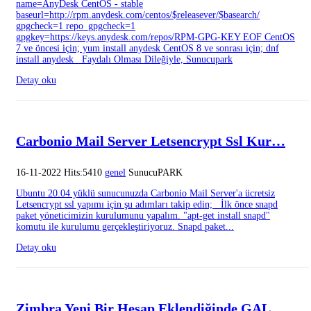
name=AnyDesk CentOS - stable
baseurl=http://rpm.anydesk.com/centos/$releasever/$basearch/
gpgcheck=1 repo_gpgcheck=1
gpgkey=https://keys.anydesk.com/repos/RPM-GPG-KEY EOF CentOS
7 ve öncesi için; yum install anydesk CentOS 8 ve sonrası için; dnf
install anydesk Faydalı Olması Dileğiyle, Sunucupark
Detay oku
Carbonio Mail Server Letsencrypt Ssl Kur…
16-11-2022 Hits:5410
genel
SunucuPARK
Ubuntu 20.04 yüklü sunucunuzda Carbonio Mail Server'a ücretsiz
Letsencrypt ssl yapımı için şu adımları takip edin; İlk önce snapd
paket yöneticimizin kurulumunu yapalım. "apt-get install snapd"
komutu ile kurulumu gerçekleştiriyoruz. Snapd paket...
Detay oku
Zimbra Yeni Bir Hesap Eklendiğinde GAL