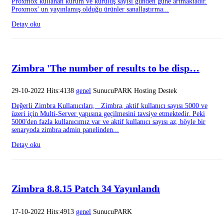
Proxmox kullanan kurum ve kuruluş sayısı günden güne artmaktadır.
Proxmox' un yayınlamış olduğu ürünler sanallaştırma...
Detay oku
Zimbra 'The number of results to be disp…
29-10-2022 Hits:4138
genel
SunucuPARK Hosting Destek
Değerli Zimbra Kullanıcıları, Zimbra, aktif kullanıcı sayısı 5000 ve
üzeri için Multi-Server yapısına geçilmesini tavsiye etmektedir. Peki
5000'den fazla kullanıcımız var ve aktif kullanıcı sayısı az, böyle bir
senaryoda zimbra admin panelinden...
Detay oku
Zimbra 8.8.15 Patch 34 Yayınlandı
17-10-2022 Hits:4913
genel
SunucuPARK