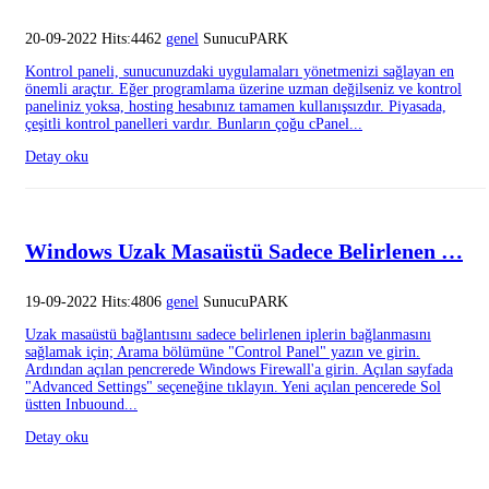
20-09-2022 Hits:4462
genel
SunucuPARK
Kontrol paneli, sunucunuzdaki uygulamaları yönetmenizi sağlayan en
önemli araçtır. Eğer programlama üzerine uzman değilseniz ve kontrol
paneliniz yoksa, hosting hesabınız tamamen kullanışsızdır. Piyasada,
çeşitli kontrol panelleri vardır. Bunların çoğu cPanel...
Detay oku
Windows Uzak Masaüstü Sadece Belirlenen …
19-09-2022 Hits:4806
genel
SunucuPARK
Uzak masaüstü bağlantısını sadece belirlenen iplerin bağlanmasını
sağlamak için; Arama bölümüne "Control Panel" yazın ve girin.
Ardından açılan pencrerede Windows Firewall'a girin. Açılan sayfada
"Advanced Settings" seçeneğine tıklayın. Yeni açılan pencerede Sol
üstten Inbuound...
Detay oku