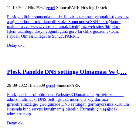
11-10-2022 Hits:3967
genel
SunucuPARK Hosting Destek
Plesk yüklü bir sunucuda maldet ile virüs taraması yapmak istiyorsanız
aşağıdaki komutu kullanabilirsiniz. Sunucunuza SSH ile bağlanın.
maldet -a /var/www/vhosts/taramak istediğiniz web sitesi/httpdocs
İşlem uzunluğu dosya yoğunluğuna göre farklılık göstermektedir.
Faydalı Olması Dileği İle SunucuPARK...
Detay oku
Plesk Panelde DNS settings Olmaması Ve Ç…
29-09-2022 Hits:3609
genel
SunucuPARK
Plesk panelde sol bölmeden Websites&Domains ’e girdiğinizde alan
adınızın altındaki DNS Settings üzerinden dns kayıtlarınızı
girebilirsiniz.Eğer girdiğinizde DNS settings’i görmüyorsanız kurulum
sırasında bind servisi kurulmamış olabilir. Kurmak için aşağıdaki
adımları takip...
Detay oku