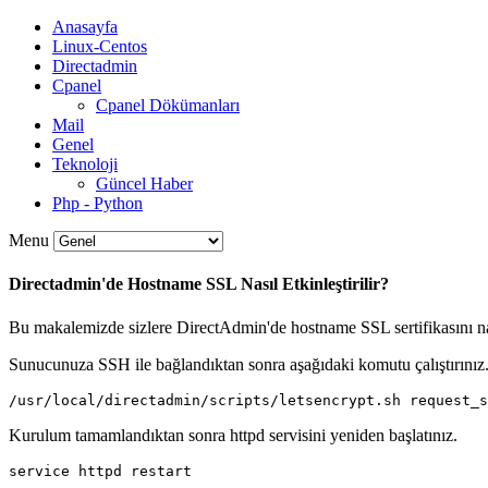
Anasayfa
Linux-Centos
Directadmin
Cpanel
Cpanel Dökümanları
Mail
Genel
Teknoloji
Güncel Haber
Php - Python
Menu
Directadmin'de Hostname SSL Nasıl Etkinleştirilir?
Bu makalemizde sizlere DirectAdmin'de hostname SSL sertifikasını nası
Sunucunuza SSH ile bağlandıktan sonra aşağıdaki komutu çalıştırınız
/usr/local/directadmin/scripts/letsencrypt.sh request_s
Kurulum tamamlandıktan sonra httpd servisini yeniden başlatınız.
service httpd restart