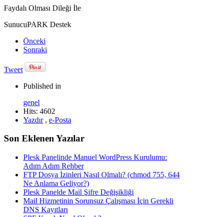
Faydalı Olması Dileği İle
SunucuPARK Destek
Önceki
Sonraki
Tweet
Published in
genel
Hits: 4602
Yazdır
,
e-Posta
Son Eklenen Yazılar
Plesk Panelinde Manuel WordPress Kurulumu:
Adım Adım Rehber
FTP Dosya İzinleri Nasıl Olmalı? (chmod 755, 644
Ne Anlama Geliyor?)
Plesk Panelde Mail Şifre Değişikliği
Mail Hizmetinin Sorunsuz Çalışması İçin Gerekli
DNS Kayıtları