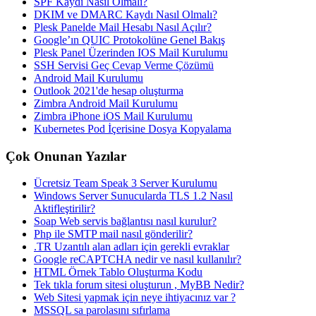
SPF Kaydı Nasıl Olmalı?
DKIM ve DMARC Kaydı Nasıl Olmalı?
Plesk Panelde Mail Hesabı Nasıl Açılır?
Google’ın QUIC Protokolüne Genel Bakış
Plesk Panel Üzerinden IOS Mail Kurulumu
SSH Servisi Geç Cevap Verme Çözümü
Android Mail Kurulumu
Outlook 2021'de hesap oluşturma
Zimbra Android Mail Kurulumu
Zimbra iPhone iOS Mail Kurulumu
Kubernetes Pod İçerisine Dosya Kopyalama
Çok Onunan Yazılar
Ücretsiz Team Speak 3 Server Kurulumu
Windows Server Sunucularda TLS 1.2 Nasıl
Aktifleştirilir?
Soap Web servis bağlantısı nasıl kurulur?
Php ile SMTP mail nasıl gönderilir?
.TR Uzantılı alan adları için gerekli evraklar
Google reCAPTCHA nedir ve nasıl kullanılır?
HTML Örnek Tablo Oluşturma Kodu
Tek tıkla forum sitesi oluşturun , MyBB Nedir?
Web Sitesi yapmak için neye ihtiyacınız var ?
MSSQL sa parolasını sıfırlama