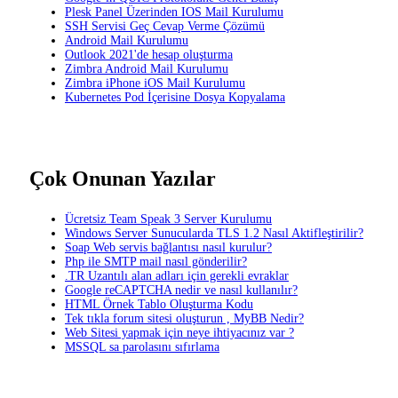
Plesk Panel Üzerinden IOS Mail Kurulumu
SSH Servisi Geç Cevap Verme Çözümü
Android Mail Kurulumu
Outlook 2021'de hesap oluşturma
Zimbra Android Mail Kurulumu
Zimbra iPhone iOS Mail Kurulumu
Kubernetes Pod İçerisine Dosya Kopyalama
Çok Onunan Yazılar
Ücretsiz Team Speak 3 Server Kurulumu
Windows Server Sunucularda TLS 1.2 Nasıl Aktifleştirilir?
Soap Web servis bağlantısı nasıl kurulur?
Php ile SMTP mail nasıl gönderilir?
.TR Uzantılı alan adları için gerekli evraklar
Google reCAPTCHA nedir ve nasıl kullanılır?
HTML Örnek Tablo Oluşturma Kodu
Tek tıkla forum sitesi oluşturun , MyBB Nedir?
Web Sitesi yapmak için neye ihtiyacınız var ?
MSSQL sa parolasını sıfırlama