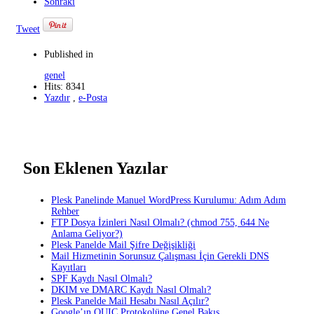
Sonraki
Tweet
Published in
genel
Hits: 8341
Yazdır
,
e-Posta
Son Eklenen Yazılar
Plesk Panelinde Manuel WordPress Kurulumu: Adım Adım
Rehber
FTP Dosya İzinleri Nasıl Olmalı? (chmod 755, 644 Ne
Anlama Geliyor?)
Plesk Panelde Mail Şifre Değişikliği
Mail Hizmetinin Sorunsuz Çalışması İçin Gerekli DNS
Kayıtları
SPF Kaydı Nasıl Olmalı?
DKIM ve DMARC Kaydı Nasıl Olmalı?
Plesk Panelde Mail Hesabı Nasıl Açılır?
Google’ın QUIC Protokolüne Genel Bakış