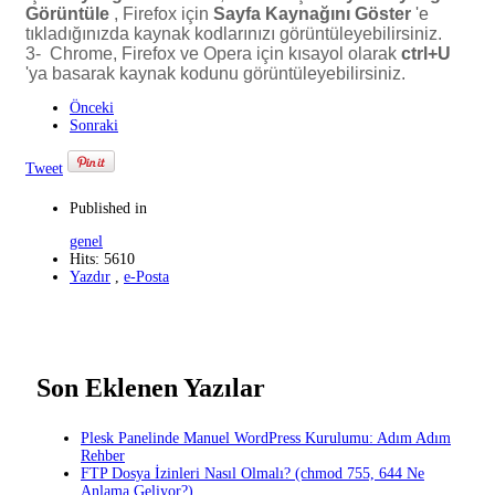
Görüntüle
, Firefox için
Sayfa Kaynağını Göster
'e
tıkladığınızda kaynak kodlarınızı görüntüleyebilirsiniz.
3- Chrome, Firefox ve Opera için kısayol olarak
ctrl+U
'ya basarak kaynak kodunu görüntüleyebilirsiniz.
Önceki
Sonraki
Tweet
Published in
genel
Hits: 5610
Yazdır
,
e-Posta
Son Eklenen Yazılar
Plesk Panelinde Manuel WordPress Kurulumu: Adım Adım
Rehber
FTP Dosya İzinleri Nasıl Olmalı? (chmod 755, 644 Ne
Anlama Geliyor?)