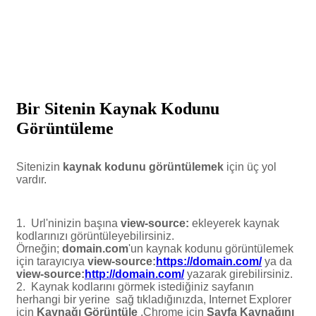
Bir Sitenin Kaynak Kodunu
Görüntüleme
Sitenizin
kaynak kodunu görüntülemek
için üç yol
vardır.
1. Url'ninizin başına
view-source:
ekleyerek kaynak
kodlarınızı görüntüleyebilirsiniz.
Örneğin;
domain.com
'un kaynak kodunu görüntülemek
için tarayıcıya
view-source:
https://domain.com/
ya da
view-source:
http://domain.com/
yazarak girebilirsiniz.
2. Kaynak kodlarını görmek istediğiniz sayfanın
herhangi bir yerine sağ tıkladığınızda, Internet Explorer
için
Kaynağı Görüntüle
,Chrome için
Sayfa Kaynağını