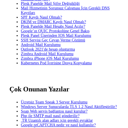
Plesk Panelde Mail Şifre Değişikliği
Mail Hizmetinin Sorunsuz Çalışması İçin Gerekli DNS
Kayıtları
SPF Kaydı Nasıl Olmalı?
DKIM ve DMARC Kaydı Nasıl Olmalı?
Plesk Panelde Mail Hesabı Nasıl Açılır?
Google’ın QUIC Protokolüne Genel Bakış
Plesk Panel Üzerinden IOS Mail Kurulumu
SSH Servisi Geç Cevap Verme Çözümü
Android Mail Kurulumu
Outlook 2021'de hesap oluşturma
Zimbra Android Mail Kurulumu
Zimbra iPhone iOS Mail Kurulumu
Kubernetes Pod İçerisine Dosya Kopyalama
Çok Onunan Yazılar
Ücretsiz Team Speak 3 Server Kurulumu
Windows Server Sunucularda TLS 1.2 Nasıl Aktifleştirilir?
Soap Web servis bağlantısı nasıl kurulur?
Php ile SMTP mail nasıl gönderilir?
.TR Uzantılı alan adları için gerekli evraklar
Google reCAPTCHA nedir ve nasıl kullanılır?