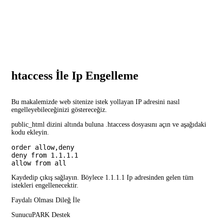
htaccess İle Ip Engelleme
Bu makalemizde web sitenize istek yollayan IP adresini nasıl
engelleyebileceğinizi göstereceğiz.
public_html dizini altında buluna .htaccess dosyasını açın ve aşağıdaki
kodu ekleyin.
order allow,deny

deny from 1.1.1.1

allow from all
Kaydedip çıkış sağlayın. Böylece 1.1.1.1 Ip adresinden gelen tüm
istekleri engellenecektir.
Faydalı Olması Dileğ İle
SunucuPARK Destek