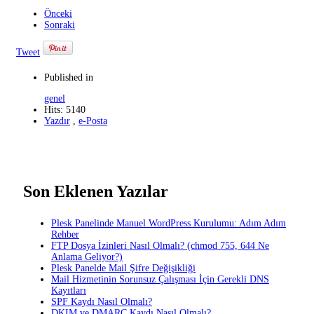
Önceki
Sonraki
Tweet
Published in
genel
Hits: 5140
Yazdır
,
e-Posta
Son Eklenen Yazılar
Plesk Panelinde Manuel WordPress Kurulumu: Adım Adım
Rehber
FTP Dosya İzinleri Nasıl Olmalı? (chmod 755, 644 Ne
Anlama Geliyor?)
Plesk Panelde Mail Şifre Değişikliği
Mail Hizmetinin Sorunsuz Çalışması İçin Gerekli DNS
Kayıtları
SPF Kaydı Nasıl Olmalı?
DKIM ve DMARC Kaydı Nasıl Olmalı?