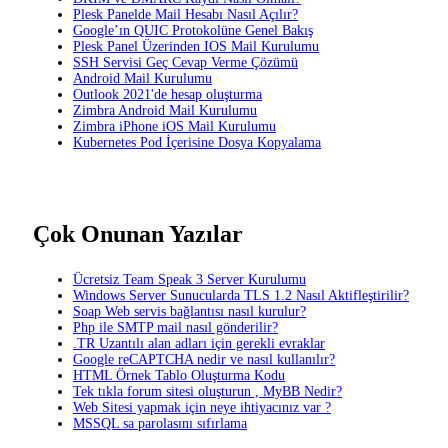
Plesk Panelde Mail Hesabı Nasıl Açılır?
Google’ın QUIC Protokolüne Genel Bakış
Plesk Panel Üzerinden IOS Mail Kurulumu
SSH Servisi Geç Cevap Verme Çözümü
Android Mail Kurulumu
Outlook 2021'de hesap oluşturma
Zimbra Android Mail Kurulumu
Zimbra iPhone iOS Mail Kurulumu
Kubernetes Pod İçerisine Dosya Kopyalama
Çok Onunan Yazılar
Ücretsiz Team Speak 3 Server Kurulumu
Windows Server Sunucularda TLS 1.2 Nasıl Aktifleştirilir?
Soap Web servis bağlantısı nasıl kurulur?
Php ile SMTP mail nasıl gönderilir?
.TR Uzantılı alan adları için gerekli evraklar
Google reCAPTCHA nedir ve nasıl kullanılır?
HTML Örnek Tablo Oluşturma Kodu
Tek tıkla forum sitesi oluşturun , MyBB Nedir?
Web Sitesi yapmak için neye ihtiyacınız var ?
MSSQL sa parolasını sıfırlama