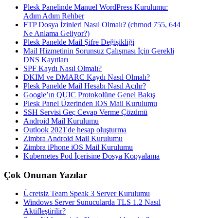
Plesk Panelinde Manuel WordPress Kurulumu:
Adım Adım Rehber
FTP Dosya İzinleri Nasıl Olmalı? (chmod 755, 644
Ne Anlama Geliyor?)
Plesk Panelde Mail Şifre Değişikliği
Mail Hizmetinin Sorunsuz Çalışması İçin Gerekli
DNS Kayıtları
SPF Kaydı Nasıl Olmalı?
DKIM ve DMARC Kaydı Nasıl Olmalı?
Plesk Panelde Mail Hesabı Nasıl Açılır?
Google’ın QUIC Protokolüne Genel Bakış
Plesk Panel Üzerinden IOS Mail Kurulumu
SSH Servisi Geç Cevap Verme Çözümü
Android Mail Kurulumu
Outlook 2021'de hesap oluşturma
Zimbra Android Mail Kurulumu
Zimbra iPhone iOS Mail Kurulumu
Kubernetes Pod İçerisine Dosya Kopyalama
Çok Onunan Yazılar
Ücretsiz Team Speak 3 Server Kurulumu
Windows Server Sunucularda TLS 1.2 Nasıl
Aktifleştirilir?