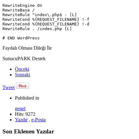
RewriteEngine On

RewriteBase /

RewriteRule ^index\.php$ - [L]

RewriteCond %{REQUEST_FILENAME} !-f

RewriteCond %{REQUEST_FILENAME} !-d

RewriteRule . /index.php [L]

# END WordPress
Faydalı Olması Dileği İle
SunucuPARK Destek
Önceki
Sonraki
Tweet
Published in
genel
Hits: 9272
Yazdır
,
e-Posta
Son Eklenen Yazılar