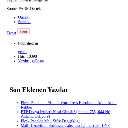
Faydalı Olması Dileği İle
SunucuPARK Destek
Önceki
Sonraki
Tweet
Published in
genel
Hits: 10398
Yazdır
,
e-Posta
Son Eklenen Yazılar
Plesk Panelinde Manuel WordPress Kurulumu: Adım Adım
Rehber
FTP Dosya İzinleri Nasıl Olmalı? (chmod 755, 644 Ne
Anlama Geliyor?)
Plesk Panelde Mail Şifre Değişikliği
Mail Hizmetinin Sorunsuz Çalışması İçin Gerekli DNS