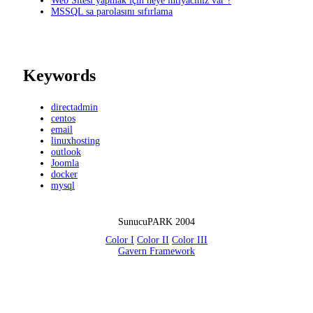
Web Sitesi yapmak için neye ihtiyacınız var ?
MSSQL sa parolasını sıfırlama
Keywords
directadmin
centos
email
linuxhosting
outlook
Joomla
docker
mysql
SunucuPARK 2004
Color I
Color II
Color III
Gavern Framework