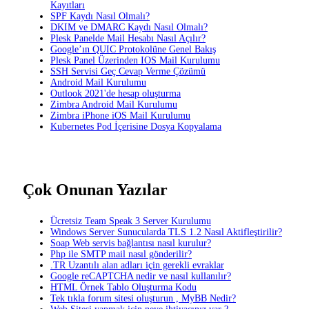
Kayıtları
SPF Kaydı Nasıl Olmalı?
DKIM ve DMARC Kaydı Nasıl Olmalı?
Plesk Panelde Mail Hesabı Nasıl Açılır?
Google’ın QUIC Protokolüne Genel Bakış
Plesk Panel Üzerinden IOS Mail Kurulumu
SSH Servisi Geç Cevap Verme Çözümü
Android Mail Kurulumu
Outlook 2021'de hesap oluşturma
Zimbra Android Mail Kurulumu
Zimbra iPhone iOS Mail Kurulumu
Kubernetes Pod İçerisine Dosya Kopyalama
Çok Onunan Yazılar
Ücretsiz Team Speak 3 Server Kurulumu
Windows Server Sunucularda TLS 1.2 Nasıl Aktifleştirilir?
Soap Web servis bağlantısı nasıl kurulur?
Php ile SMTP mail nasıl gönderilir?
.TR Uzantılı alan adları için gerekli evraklar
Google reCAPTCHA nedir ve nasıl kullanılır?
HTML Örnek Tablo Oluşturma Kodu
Tek tıkla forum sitesi oluşturun , MyBB Nedir?