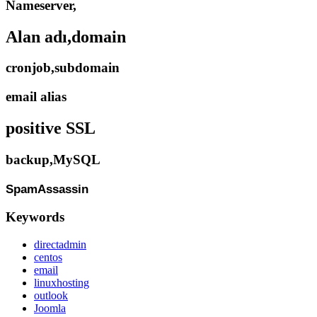
Nameserver,
Alan adı,domain
cronjob,subdomain
email alias
positive SSL
backup,MySQL
SpamAssassin
Keywords
directadmin
centos
email
linuxhosting
outlook
Joomla