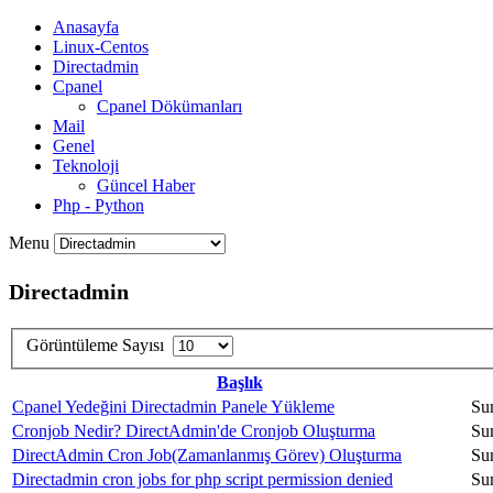
Anasayfa
Linux-Centos
Directadmin
Cpanel
Cpanel Dökümanları
Mail
Genel
Teknoloji
Güncel Haber
Php - Python
Menu
Directadmin
Görüntüleme Sayısı
Başlık
Cpanel Yedeğini Directadmin Panele Yükleme
Su
Cronjob Nedir? DirectAdmin'de Cronjob Oluşturma
Su
DirectAdmin Cron Job(Zamanlanmış Görev) Oluşturma
Su
Directadmin cron jobs for php script permission denied
Su