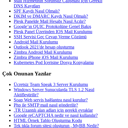
Mail Hizmetinin Sorunsuz Çalışması İçin Gerekli
DNS Kayıtları
SPF Kaydı Nasıl Olmalı?
DKIM ve DMARC Kaydı Nasıl Olmalı?
Plesk Panelde Mail Hesabı Nasıl Açılır?
Google’ın QUIC Protokolüne Genel Bakış
Plesk Panel Üzerinden IOS Mail Kurulumu
SSH Servisi Geç Cevap Verme Çözümü
Android Mail Kurulumu
Outlook 2021'de hesap oluşturma
Zimbra Android Mail Kurulumu
Zimbra iPhone iOS Mail Kurulumu
Kubernetes Pod İçerisine Dosya Kopyalama
Çok Onunan Yazılar
Ücretsiz Team Speak 3 Server Kurulumu
Windows Server Sunucularda TLS 1.2 Nasıl
Aktifleştirilir?
Soap Web servis bağlantısı nasıl kurulur?
Php ile SMTP mail nasıl gönderilir?
.TR Uzantılı alan adları için gerekli evraklar
Google reCAPTCHA nedir ve nasıl kullanılır?
HTML Örnek Tablo Oluşturma Kodu
Tek tıkla forum sitesi oluşturun , MyBB Nedir?