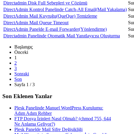
Directadmin Disk Full Sebepleri ve Çözümü
Su
DirectAdmin Kontrol Panelinde Catch-All Email(Mail Yakalama)
Su
DirectAdmin Mail Kuyruğu(QueQue) Temizleme
Su
DirectAdmin Mail Queue Timeout
Su
DirectAdmin Panelde E-mail Forwarder(Yönlendirme)
Su
Directadmin Panelinde Otomatik Mail Yanıtlayıcısı Oluşturma
Su
Başlangıç
Önceki
1
2
3
Sonraki
Son
Sayfa 1 / 3
Son Eklenen Yazılar
Plesk Panelinde Manuel WordPress Kurulumu:
Adım Adım Rehber
FTP Dosya İzinleri Nasıl Olmalı? (chmod 755, 644
Ne Anlama Geliyor?)
Plesk Panelde Mail Şifre Değişikliği