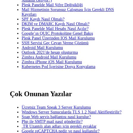
Anlama Geliyor?)
Plesk Panelde Mail Şifre Değişikliği
Mail Hizmetinin Sorunsuz Çalışması İçin Gerekli DNS
Kayıtları
SPF Kaydı Nasıl Olmalı?
DKIM ve DMARC Kaydı Nasıl Olmalı?
Plesk Panelde Mail Hesabı Nasıl Açılır?
Google’ın QUIC Protokolüne Genel Bakış
Plesk Panel Üzerinden IOS Mail Kurulumu
SSH Servisi Geç Cevap Verme Çözümü
Android Mail Kurulumu
Outlook 2021'de hesap oluşturma
Zimbra Android Mail Kurulumu
Zimbra iPhone iOS Mail Kurulumu
Kubernetes Pod İçerisine Dosya Kopyalama
Çok Onunan Yazılar
Ücretsiz Team Speak 3 Server Kurulumu
Windows Server Sunucularda TLS 1.2 Nasıl Aktifleştirilir?
Soap Web servis bağlantısı nasıl kurulur?
Php ile SMTP mail nasıl gönderilir?
.TR Uzantılı alan adları için gerekli evraklar
Google reCAPTCHA nedir ve nasıl kullanılır?