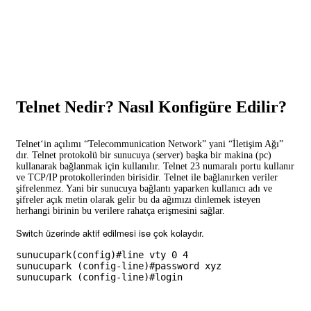
Telnet Nedir? Nasıl Konfigüre Edilir?
Telnet‘in açılımı “Telecommunication Network” yani “İletişim Ağı”
dır. Telnet protokolü bir sunucuya (server) başka bir makina (pc)
kullanarak bağlanmak için kullanılır. Telnet 23 numaralı portu kullanır
ve TCP/IP protokollerinden birisidir. Telnet ile bağlanırken veriler
şifrelenmez. Yani bir sunucuya bağlantı yaparken kullanıcı adı ve
şifreler açık metin olarak gelir bu da ağımızı dinlemek isteyen
herhangi birinin bu verilere rahatça erişmesini sağlar.
Switch üzerinde aktif edilmesi ise çok kolaydır.
sunucupark(config)#line vty 0 4

sunucupark (config-line)#password xyz

sunucupark (config-line)#login