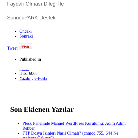
Faydalı Olması Dileği İle
SunucuPARK Destek
Önceki
Sonraki
Tweet
Published in
genel
Hits: 6068
Yazdır
,
e-Posta
Son Eklenen Yazılar
Plesk Panelinde Manuel WordPress Kurulumu: Adım Adım
Rehber
FTP Dosya İzinleri Nasıl Olmalı? (chmod 755, 644 Ne