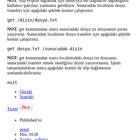
NOT:
sftp erişimi sağlamak için sunucuya ssh bağlantısı sağladığınız
kullanıcı-parolayı yazmanız gerekiyor. Sunucudan localinize dosya
transferi için aşağıdaki şekilde komut çalıştırınız.
get /dizin/dosya.txt
NOT:
get komutundan sonra sunucudaki dosya.txt dosyasının yerini
yazıyoruz. Sunucudan localinize dosya transferi için aşağıdaki şekilde
komut çalıştırınız.
get dosya.txt /sunucudak-dizin
NOT:
get komutundan sonra localinizdeki dosya.txt dosyasını
sunucudaki transfer etmek istediğiniz dizini yazıyorsunuz. İşlem
tamamlandıktan sonra aşağıdaki komut ile sftp bağlantısını
sonlandırabilirsiniz.
exit
Önceki
Sonraki
Tweet
Published in
genel
Hits: 8128
Yazdır
,
e-Posta