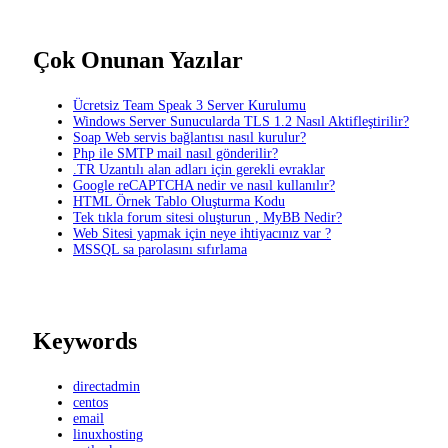
Çok Onunan Yazılar
Ücretsiz Team Speak 3 Server Kurulumu
Windows Server Sunucularda TLS 1.2 Nasıl Aktifleştirilir?
Soap Web servis bağlantısı nasıl kurulur?
Php ile SMTP mail nasıl gönderilir?
.TR Uzantılı alan adları için gerekli evraklar
Google reCAPTCHA nedir ve nasıl kullanılır?
HTML Örnek Tablo Oluşturma Kodu
Tek tıkla forum sitesi oluşturun , MyBB Nedir?
Web Sitesi yapmak için neye ihtiyacınız var ?
MSSQL sa parolasını sıfırlama
Keywords
directadmin
centos
email
linuxhosting