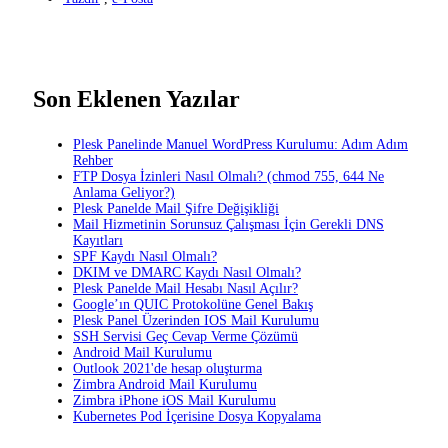
Son Eklenen Yazılar
Plesk Panelinde Manuel WordPress Kurulumu: Adım Adım
Rehber
FTP Dosya İzinleri Nasıl Olmalı? (chmod 755, 644 Ne
Anlama Geliyor?)
Plesk Panelde Mail Şifre Değişikliği
Mail Hizmetinin Sorunsuz Çalışması İçin Gerekli DNS
Kayıtları
SPF Kaydı Nasıl Olmalı?
DKIM ve DMARC Kaydı Nasıl Olmalı?
Plesk Panelde Mail Hesabı Nasıl Açılır?
Google’ın QUIC Protokolüne Genel Bakış
Plesk Panel Üzerinden IOS Mail Kurulumu
SSH Servisi Geç Cevap Verme Çözümü
Android Mail Kurulumu
Outlook 2021'de hesap oluşturma
Zimbra Android Mail Kurulumu
Zimbra iPhone iOS Mail Kurulumu
Kubernetes Pod İçerisine Dosya Kopyalama