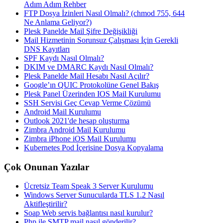
Adım Adım Rehber
FTP Dosya İzinleri Nasıl Olmalı? (chmod 755, 644
Ne Anlama Geliyor?)
Plesk Panelde Mail Şifre Değişikliği
Mail Hizmetinin Sorunsuz Çalışması İçin Gerekli
DNS Kayıtları
SPF Kaydı Nasıl Olmalı?
DKIM ve DMARC Kaydı Nasıl Olmalı?
Plesk Panelde Mail Hesabı Nasıl Açılır?
Google’ın QUIC Protokolüne Genel Bakış
Plesk Panel Üzerinden IOS Mail Kurulumu
SSH Servisi Geç Cevap Verme Çözümü
Android Mail Kurulumu
Outlook 2021'de hesap oluşturma
Zimbra Android Mail Kurulumu
Zimbra iPhone iOS Mail Kurulumu
Kubernetes Pod İçerisine Dosya Kopyalama
Çok Onunan Yazılar
Ücretsiz Team Speak 3 Server Kurulumu
Windows Server Sunucularda TLS 1.2 Nasıl
Aktifleştirilir?
Soap Web servis bağlantısı nasıl kurulur?
Php ile SMTP mail nasıl gönderilir?