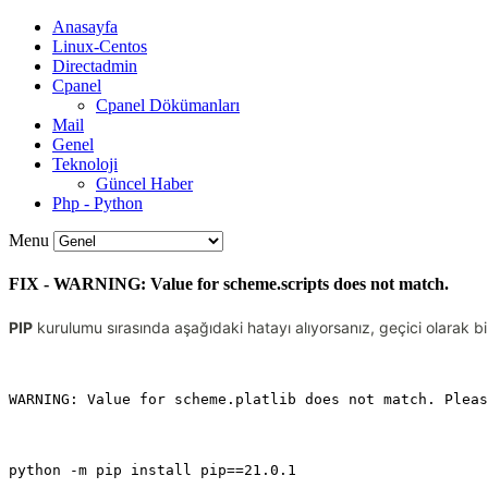
Anasayfa
Linux-Centos
Directadmin
Cpanel
Cpanel Dökümanları
Mail
Genel
Teknoloji
Güncel Haber
Php - Python
Menu
FIX - WARNING: Value for scheme.scripts does not match.
PIP
kurulumu sırasında aşağıdaki hatayı alıyorsanız, geçici olarak bi
WARNING: Value for scheme.platlib does not match. Pleas
python -m pip install pip==21.0.1