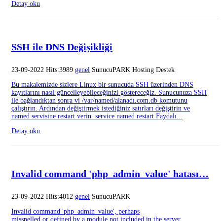
Detay oku
SSH ile DNS Değişikliği
23-09-2022 Hits:3989
genel
SunucuPARK Hosting Destek
Bu makalemizde sizlere Linux bir sunucuda SSH üzerinden DNS
kayıtlarını nasıl güncelleyebileceğinizi göstereceğiz. Sunucunuza SSH
ile bağlandıktan sonra vi /var/named/alanadı.com.db komutunu
çalıştırın. Ardından değiştirmek istediğiniz satırları değiştirin ve
named servisine restart verin. service named restart Faydalı...
Detay oku
Invalid command 'php_admin_value' hatası…
23-09-2022 Hits:4012
genel
SunucuPARK
Invalid command 'php_admin_value', perhaps
misspelled or defined by a module not included in the server