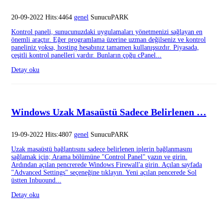
20-09-2022 Hits:4464
genel
SunucuPARK
Kontrol paneli, sunucunuzdaki uygulamaları yönetmenizi sağlayan en
önemli araçtır. Eğer programlama üzerine uzman değilseniz ve kontrol
paneliniz yoksa, hosting hesabınız tamamen kullanışsızdır. Piyasada,
çeşitli kontrol panelleri vardır. Bunların çoğu cPanel...
Detay oku
Windows Uzak Masaüstü Sadece Belirlenen …
19-09-2022 Hits:4807
genel
SunucuPARK
Uzak masaüstü bağlantısını sadece belirlenen iplerin bağlanmasını
sağlamak için; Arama bölümüne "Control Panel" yazın ve girin.
Ardından açılan pencrerede Windows Firewall'a girin. Açılan sayfada
"Advanced Settings" seçeneğine tıklayın. Yeni açılan pencerede Sol
üstten Inbuound...
Detay oku