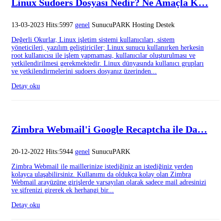
Linux Sudoers Dosyası Nedir? Ne Amaçla K…
13-03-2023 Hits:5997
genel
SunucuPARK Hosting Destek
Değerli Okurlar, Linux işletim sistemi kullanıcıları, sistem
yöneticileri, yazılım geliştiriciler; Linux sunucu kullanırken herkesin
root kullanıcısı ile işlem yapmaması, kullanıcılar oluşturulması ve
yetkilendirilmesi gerekmektedir. Linux dünyasında kullanıcı grupları
ve yetkilendirmelerini sudoers dosyanız üzerinden...
Detay oku
Zimbra Webmail'i Google Recaptcha ile Da…
20-12-2022 Hits:5944
genel
SunucuPARK
Zimbra Webmail ile maillerinize istediğiniz an istediğiniz yerden
kolayca ulaşabilirsiniz. Kullanımı da oldukça kolay olan Zimbra
Webmail arayüzüne girişlerde varsayılan olarak sadece mail adresinizi
ve şifrenizi girerek ek herhangi bir...
Detay oku