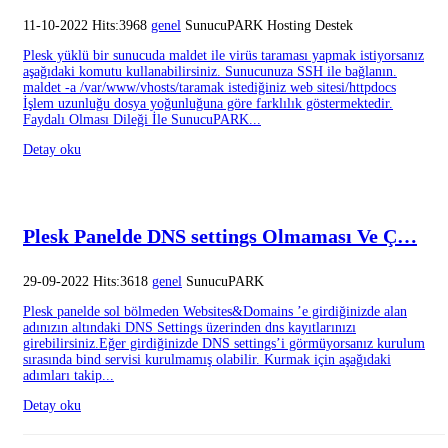
11-10-2022 Hits:3968
genel
SunucuPARK Hosting Destek
Plesk yüklü bir sunucuda maldet ile virüs taraması yapmak istiyorsanız
aşağıdaki komutu kullanabilirsiniz. Sunucunuza SSH ile bağlanın.
maldet -a /var/www/vhosts/taramak istediğiniz web sitesi/httpdocs
İşlem uzunluğu dosya yoğunluğuna göre farklılık göstermektedir.
Faydalı Olması Dileği İle SunucuPARK...
Detay oku
Plesk Panelde DNS settings Olmaması Ve Ç…
29-09-2022 Hits:3618
genel
SunucuPARK
Plesk panelde sol bölmeden Websites&Domains ’e girdiğinizde alan
adınızın altındaki DNS Settings üzerinden dns kayıtlarınızı
girebilirsiniz.Eğer girdiğinizde DNS settings’i görmüyorsanız kurulum
sırasında bind servisi kurulmamış olabilir. Kurmak için aşağıdaki
adımları takip...
Detay oku