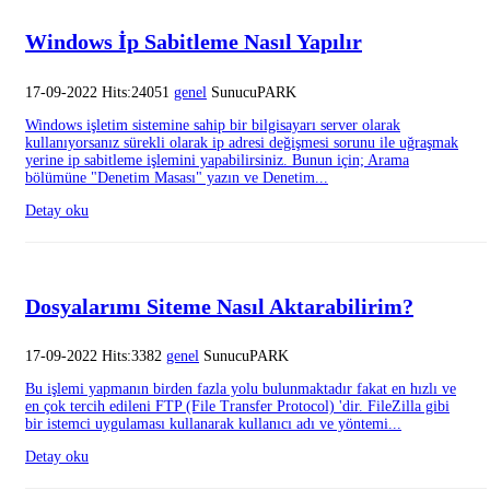
Windows İp Sabitleme Nasıl Yapılır
17-09-2022 Hits:24051
genel
SunucuPARK
Windows işletim sistemine sahip bir bilgisayarı server olarak
kullanıyorsanız sürekli olarak ip adresi değişmesi sorunu ile uğraşmak
yerine ip sabitleme işlemini yapabilirsiniz. Bunun için; Arama
bölümüne "Denetim Masası" yazın ve Denetim...
Detay oku
Dosyalarımı Siteme Nasıl Aktarabilirim?
17-09-2022 Hits:3382
genel
SunucuPARK
Bu işlemi yapmanın birden fazla yolu bulunmaktadır fakat en hızlı ve
en çok tercih edileni FTP (File Transfer Protocol) 'dir. FileZilla gibi
bir istemci uygulaması kullanarak kullanıcı adı ve yöntemi...
Detay oku