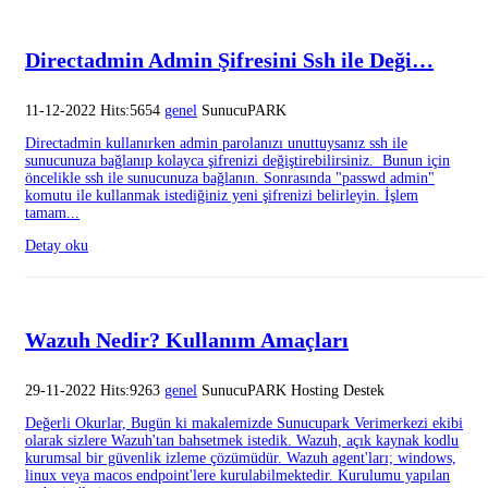
Directadmin Admin Şifresini Ssh ile Deği…
11-12-2022 Hits:5654
genel
SunucuPARK
Directadmin kullanırken admin parolanızı unuttuysanız ssh ile
sunucunuza bağlanıp kolayca şifrenizi değiştirebilirsiniz. Bunun için
öncelikle ssh ile sunucunuza bağlanın. Sonrasında "passwd admin"
komutu ile kullanmak istediğiniz yeni şifrenizi belirleyin. İşlem
tamam...
Detay oku
Wazuh Nedir? Kullanım Amaçları
29-11-2022 Hits:9263
genel
SunucuPARK Hosting Destek
Değerli Okurlar, Bugün ki makalemizde Sunucupark Verimerkezi ekibi
olarak sizlere Wazuh'tan bahsetmek istedik. Wazuh, açık kaynak kodlu
kurumsal bir güvenlik izleme çözümüdür. Wazuh agent'ları; windows,
linux veya macos endpoint'lere kurulabilmektedir. Kurulumu yapılan