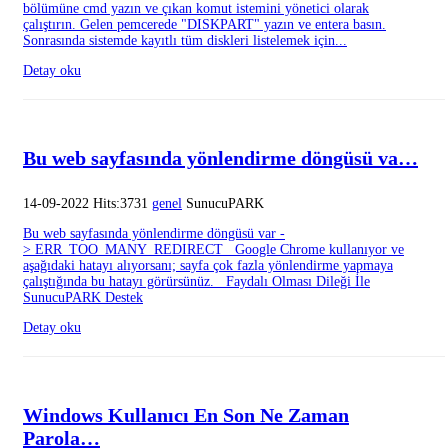
bölümüne cmd yazın ve çıkan komut istemini yönetici olarak
çalıştırın. Gelen pemcerede "DISKPART" yazın ve entera basın.
Sonrasında sistemde kayıtlı tüm diskleri listelemek için...
Detay oku
Bu web sayfasında yönlendirme döngüsü va…
14-09-2022 Hits:3731
genel
SunucuPARK
Bu web sayfasında yönlendirme döngüsü var -
> ERR_TOO_MANY_REDIRECT Google Chrome kullanıyor ve
aşağıdaki hatayı alıyorsanı; sayfa çok fazla yönlendirme yapmaya
çalıştığında bu hatayı görürsünüz. Faydalı Olması Dileği İle
SunucuPARK Destek
Detay oku
Windows Kullanıcı En Son Ne Zaman
Parola…