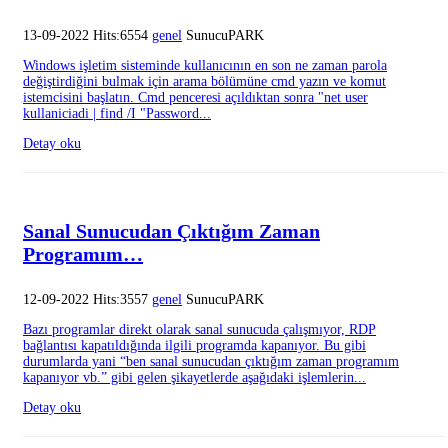
13-09-2022 Hits:6554
genel
SunucuPARK
Windows işletim sisteminde kullanıcının en son ne zaman parola
değiştirdiğini bulmak için arama bölümüne cmd yazın ve komut
istemcisini başlatın. Cmd penceresi açıldıktan sonra "net user
kullaniciadi | find /I "Password...
Detay oku
Sanal Sunucudan Çıktığım Zaman
Programım…
12-09-2022 Hits:3557
genel
SunucuPARK
Bazı programlar direkt olarak sanal sunucuda çalışmıyor, RDP
bağlantısı kapatıldığında ilgili programda kapanıyor. Bu gibi
durumlarda yani “ben sanal sunucudan çıktığım zaman programım
kapanıyor vb.” gibi gelen şikayetlerde aşağıdaki işlemlerin...
Detay oku