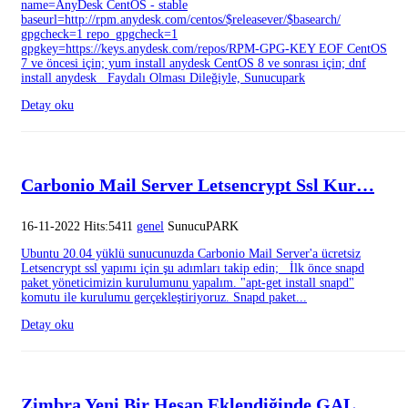
name=AnyDesk CentOS - stable
baseurl=http://rpm.anydesk.com/centos/$releasever/$basearch/
gpgcheck=1 repo_gpgcheck=1
gpgkey=https://keys.anydesk.com/repos/RPM-GPG-KEY EOF CentOS
7 ve öncesi için; yum install anydesk CentOS 8 ve sonrası için; dnf
install anydesk Faydalı Olması Dileğiyle, Sunucupark
Detay oku
Carbonio Mail Server Letsencrypt Ssl Kur…
16-11-2022 Hits:5411
genel
SunucuPARK
Ubuntu 20.04 yüklü sunucunuzda Carbonio Mail Server'a ücretsiz
Letsencrypt ssl yapımı için şu adımları takip edin; İlk önce snapd
paket yöneticimizin kurulumunu yapalım. "apt-get install snapd"
komutu ile kurulumu gerçekleştiriyoruz. Snapd paket...
Detay oku
Zimbra Yeni Bir Hesap Eklendiğinde GAL