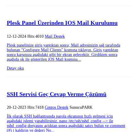
Plesk Panel Üzerinden IOS Mail Kurulumu
12-12-2024 Hits:4010
Mail Destek
Plesk panelinize giriş yaptıktan sonra; Mail adresinizin sağ tarafında
bulunan “Configure Mail Clients” kısmına tıklayın. Giriş yaptıktan
sonra karşınıza aşağıdaki gibi bir ekran gelecektir. Girdikten sonra
aşağıda ok ile gösterilen iOS Mail kısmına...
Detay oku
SSH Servisi Geç Cevap Verme Çözümü
20-12-2023 Hits:7418
Centos Destek
SunucuPARK
İlk olarak SSH bağlantısında parola ekranının hızlı gelmesi için
aşağıdaki işlemi yapabilirsiniz. nano /etc/ssh/sshd_config --> ile
sshd_config dosyasını açtıktan sonra aşağıdaki satırı bulun ve comment
(#) i kaldırın ve değeri No...