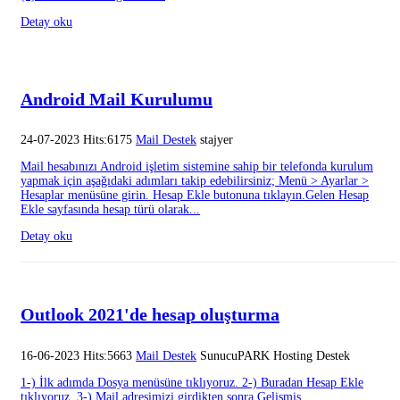
Detay oku
Android Mail Kurulumu
24-07-2023 Hits:6175
Mail Destek
stajyer
Mail hesabınızı Android işletim sistemine sahip bir telefonda kurulum
yapmak için aşağıdaki adımları takip edebilirsiniz; Menü > Ayarlar >
Hesaplar menüsüne girin. Hesap Ekle butonuna tıklayın.Gelen Hesap
Ekle sayfasında hesap türü olarak...
Detay oku
Outlook 2021'de hesap oluşturma
16-06-2023 Hits:5663
Mail Destek
SunucuPARK Hosting Destek
1-) İlk adımda Dosya menüsüne tıklıyoruz. 2-) Buradan Hesap Ekle
tıklıyoruz. 3-) Mail adresimizi girdikten sonra Gelişmiş