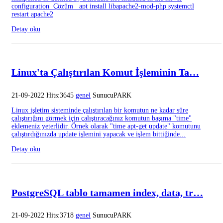
configuration Çözüm apt install libapache2-mod-php systemctl
restart apache2
Detay oku
Linux'ta Çalıştırılan Komut İşleminin Ta…
21-09-2022 Hits:3645
genel
SunucuPARK
Linux işletim sisteminde çalıştırılan bir komutun ne kadar süre
çalıştırığını görmek için çalıştıracağınız komutun başıma "time"
eklemeniz yeterlidir. Örnek olarak "time apt-get update" komutunu
çalıştırdığınızda update işlemini yapacak ve işlem bittiğinde...
Detay oku
PostgreSQL tablo tamamen index, data, tr…
21-09-2022 Hits:3718
genel
SunucuPARK