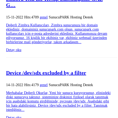
G…
15-11-2022 Hits:4709
genel
SunucuPARK Hosting Destek
Değerli Zimbra Kullanıcıları, Zimbra sunucunuza bir domain
eklediniz, domaininiz sunucupark.com olsun. sunucupark.com
kullanıcıları için e-posta adreslerini eklediniz. Kullanımınıza devam
ediyorsunuz. 16 kişilik bir ekibiniz var, ekibiniz webmail üzerinden
birbirlerine mail gönderiyorlar, takım arkadaşım...
Detay oku
Device /dev/sdx excluded by a filter
14-11-2022 Hits:4179
genel
SunucuPARK Hosting Destek
Merhabalar Değerli Okurlar, Yeni bir sunucu kuruyorsunuz, elinizdeki
diski sunucuya taktınız, sisteminize diskinizi fiziksel olarak tanıtmak
için aşağıdaki komutu girdiğinizde; pvcreate /dev/sdx Aşağıdaki gibi
bir hata alabilirsiniz. Device /dev/sdx excluded by a filter. Tanıtmak
istediğiniz...
Detay oku