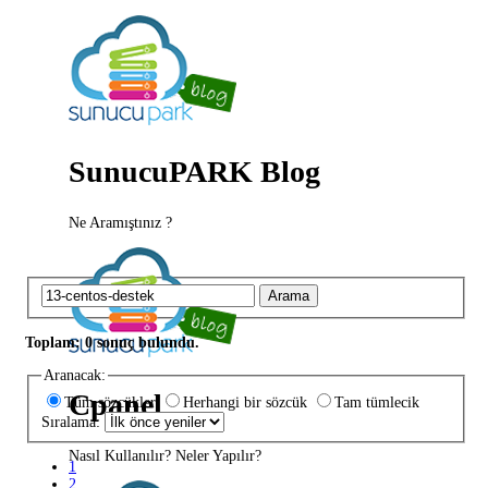
SunucuPARK Blog
Ne Aramıştınız ?
Arama
Toplam: 0 sonuç bulundu.
Aranacak:
Cpanel
Tüm sözcükler
Herhangi bir sözcük
Tam tümlecik
Sıralama:
Nasıl Kullanılır? Neler Yapılır?
1
2