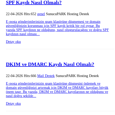
SPF Kaydı Nasıl Olmalı?
22-04-2026 Hits:652
genel
SunucuPARK Hosting Destek
E-posta gönderimlerinizin spam klasörüne düşmemesi ve domain
güvenliğinizin korunması için SPF kaydı kritik bir rol oynar. Bu
yazıda SPF kaydının ne olduğunu, nasıl oluşturulacağını ve doğru SPF
kaydının nasıl olması...
Detay oku
DKIM ve DMARC Kaydı Nasıl Olmalı?
22-04-2026 Hits:666
Mail Destek
SunucuPARK Hosting Destek
E-posta gönderimlerinizin spam klasörüne düşmesini önlemek ve
domain güvenliğinizi artırmak için DKIM ve DMARC kayıtları büyük
önem taşır. Bu yazıda, DKIM ve DMARC kayıtlarının ne olduğunu ve
nasıl doğru şekilde...
Detay oku