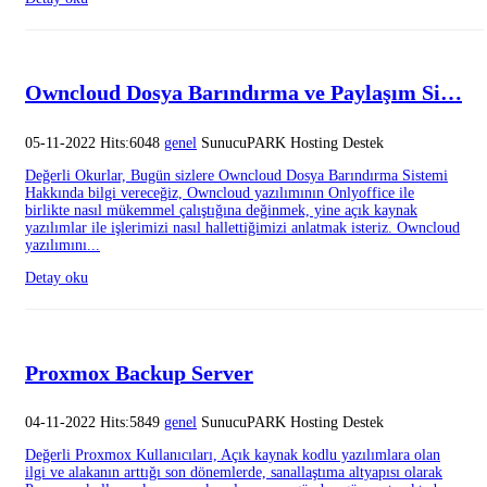
Owncloud Dosya Barındırma ve Paylaşım Si…
05-11-2022 Hits:6048
genel
SunucuPARK Hosting Destek
Değerli Okurlar, Bugün sizlere Owncloud Dosya Barındırma Sistemi
Hakkında bilgi vereceğiz, Owncloud yazılımının Onlyoffice ile
birlikte nasıl mükemmel çalıştığına değinmek, yine açık kaynak
yazılımlar ile işlerimizi nasıl hallettiğimizi anlatmak isteriz. Owncloud
yazılımını...
Detay oku
Proxmox Backup Server
04-11-2022 Hits:5849
genel
SunucuPARK Hosting Destek
Değerli Proxmox Kullanıcıları, Açık kaynak kodlu yazılımlara olan
ilgi ve alakanın arttığı son dönemlerde, sanallaştıma altyapısı olarak