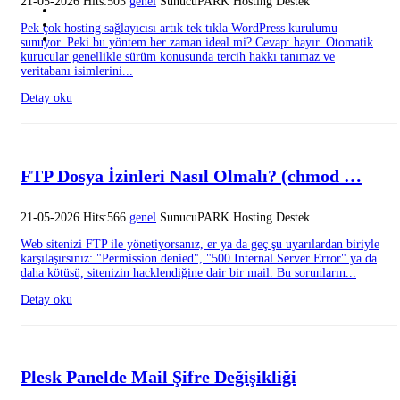
21-05-2026 Hits:503
genel
SunucuPARK Hosting Destek
Pek çok hosting sağlayıcısı artık tek tıkla WordPress kurulumu
sunuyor. Peki bu yöntem her zaman ideal mi? Cevap: hayır. Otomatik
kurucular genellikle sürüm konusunda tercih hakkı tanımaz ve
veritabanı isimlerini...
Detay oku
FTP Dosya İzinleri Nasıl Olmalı? (chmod …
21-05-2026 Hits:566
genel
SunucuPARK Hosting Destek
Web sitenizi FTP ile yönetiyorsanız, er ya da geç şu uyarılardan biriyle
karşılaşırsınız: "Permission denied", "500 Internal Server Error" ya da
daha kötüsü, sitenizin hacklendiğine dair bir mail. Bu sorunların...
Detay oku
Plesk Panelde Mail Şifre Değişikliği