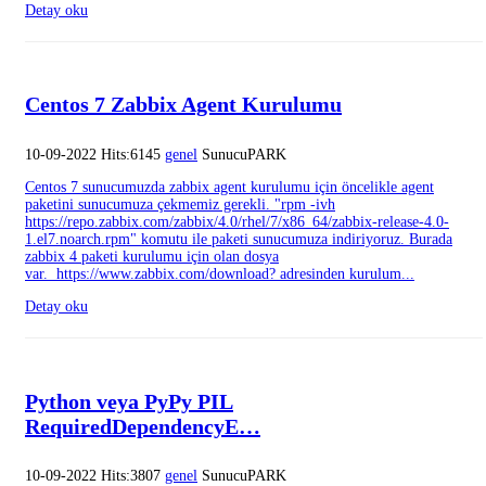
Detay oku
Centos 7 Zabbix Agent Kurulumu
10-09-2022 Hits:6145
genel
SunucuPARK
Centos 7 sunucumuzda zabbix agent kurulumu için öncelikle agent
paketini sunucumuza çekmemiz gerekli. "rpm -ivh
https://repo.zabbix.com/zabbix/4.0/rhel/7/x86_64/zabbix-release-4.0-
1.el7.noarch.rpm" komutu ile paketi sunucumuza indiriyoruz. Burada
zabbix 4 paketi kurulumu için olan dosya
var. https://www.zabbix.com/download? adresinden kurulum...
Detay oku
Python veya PyPy PIL
RequiredDependencyE…
10-09-2022 Hits:3807
genel
SunucuPARK