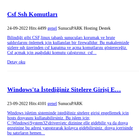
Csf Ssh Komutları
24-09-2022 Hits:4499
genel
SunucuPARK Hosting Destek
Bilindiği gibi CSF,linux tabanlı sunucuları korumak ve brute
saldırılarını önlemek için kullanılan bir firewalldur. Bu makalemizde
sizlere ssh üzerinden csf kapatma ve açma komutlarını göstereceğiz.
Csf açmak için aşağıdaki komutu çalıştırınız. csf...
Detay oku
Windows'ta İstediğiniz Sitelere Girişi E…
23-09-2022 Hits:4101
genel
SunucuPARK
Windows işletim sisteminde istediğiniz sitelere girişi engellemek için
hosts dosyasını kullanabilirsiniz. Bu işlem için;
C:\Windows\System32\drivers\etc dizinine elle gidebilir ya da dosya
gezginine bu adresi yapıştırarak kolayca gidebilirsiniz. dosya içerisinde
bu satırların hemen...