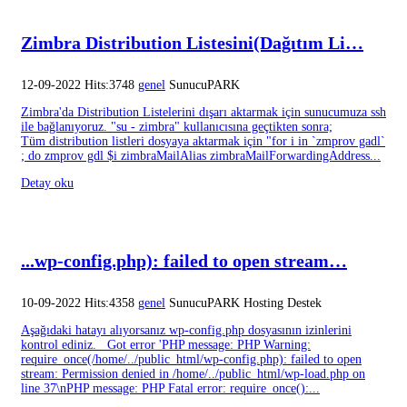
Zimbra Distribution Listesini(Dağıtım Li…
12-09-2022 Hits:3748
genel
SunucuPARK
Zimbra'da Distribution Listelerini dışarı aktarmak için sunucumuza ssh
ile bağlanıyoruz. "su - zimbra" kullanıcısına geçtikten sonra;
Tüm distribution listleri dosyaya aktarmak için "for i in `zmprov gadl`
; do zmprov gdl $i zimbraMailAlias zimbraMailForwardingAddress...
Detay oku
...wp-config.php): failed to open stream…
10-09-2022 Hits:4358
genel
SunucuPARK Hosting Destek
Aşağıdaki hatayı alıyorsanız wp-config.php dosyasının izinlerini
kontrol ediniz. Got error 'PHP message: PHP Warning:
require_once(/home/../public_html/wp-config.php): failed to open
stream: Permission denied in /home/../public_html/wp-load.php on
line 37\nPHP message: PHP Fatal error: require_once():...