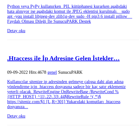
Python veya PyPy kullanırken PIL kütüphanesi kurarken aşağıdaki
hata alınıyor ise aşağıdaki komut ile JPEG eklentisi kurulmalı. sudo
apt -yqq install libjpeg-dev zlib1g-dev sudo -H pip3.6 install pillow
Faydalı Olması Dileği İle SunucuPARK Destek
Detay oku
.Htaccess ile İp Adresine Gelen İstekler…
09-09-2022 Hits:4678
genel
SunucuPARK
Kullanıcılar sitenize ip adresinden gelmeye çalışsa dahi alan adına
yönlendirme için .htaccess dosyasına sadece bir kaç satır eklemeniz
yeterli olacak. RewriteEngine OnRewriteBase /RewriteCond %
{HTTP_HOST} ^11\.22\.33\.44$RewriteRule ^(.*)$
https://siteniz.com/$1 [L,R=301] Yukarıdaki komutları .htaccess
dosyanıza...
Detay oku