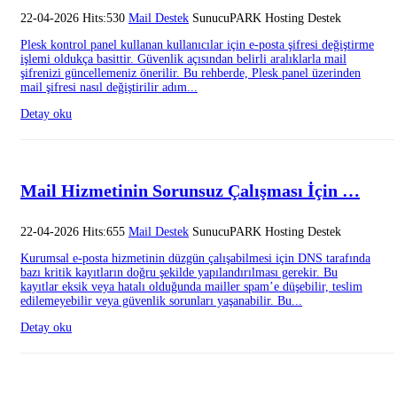
22-04-2026 Hits:530
Mail Destek
SunucuPARK Hosting Destek
Plesk kontrol panel kullanan kullanıcılar için e-posta şifresi değiştirme
işlemi oldukça basittir. Güvenlik açısından belirli aralıklarla mail
şifrenizi güncellemeniz önerilir. Bu rehberde, Plesk panel üzerinden
mail şifresi nasıl değiştirilir adım...
Detay oku
Mail Hizmetinin Sorunsuz Çalışması İçin …
22-04-2026 Hits:655
Mail Destek
SunucuPARK Hosting Destek
Kurumsal e-posta hizmetinin düzgün çalışabilmesi için DNS tarafında
bazı kritik kayıtların doğru şekilde yapılandırılması gerekir. Bu
kayıtlar eksik veya hatalı olduğunda mailler spam’e düşebilir, teslim
edilemeyebilir veya güvenlik sorunları yaşanabilir. Bu...
Detay oku