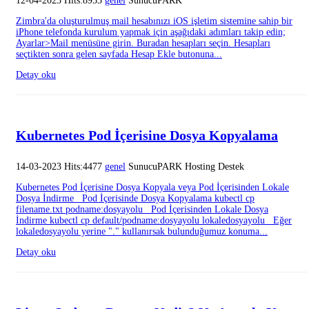
12-04-2023 Hits:8953
genel
SunucuPARK
Zimbra'da oluşturulmuş mail hesabınızı iOS işletim sistemine sahip bir
iPhone telefonda kurulum yapmak için aşağıdaki adımları takip edin;
Ayarlar>Mail menüsüne girin. Buradan hesapları seçin. Hesapları
seçtikten sonra gelen sayfada Hesap Ekle butonuna...
Detay oku
Kubernetes Pod İçerisine Dosya Kopyalama
14-03-2023 Hits:4477
genel
SunucuPARK Hosting Destek
Kubernetes Pod İçerisine Dosya Kopyala veya Pod İçerisinden Lokale
Dosya İndirme Pod İçerisinde Dosya Kopyalama kubectl cp
filename.txt podname:dosyayolu Pod İçerisinden Lokale Dosya
İndirme kubectl cp default/podname:dosyayolu lokaledosyayolu Eğer
lokaledosyayolu yerine "." kullanırsak bulunduğumuz konuma...
Detay oku