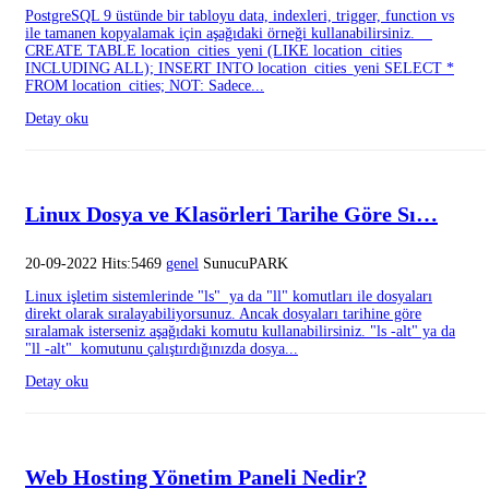
PostgreSQL 9 üstünde bir tabloyu data, indexleri, trigger, function vs
ile tamanen kopyalamak için aşağıdaki örneği kullanabilirsiniz.
CREATE TABLE location_cities_yeni (LIKE location_cities
INCLUDING ALL); INSERT INTO location_cities_yeni SELECT *
FROM location_cities; NOT: Sadece...
Detay oku
Linux Dosya ve Klasörleri Tarihe Göre Sı…
20-09-2022 Hits:5469
genel
SunucuPARK
Linux işletim sistemlerinde "ls" ya da "ll" komutları ile dosyaları
direkt olarak sıralayabiliyorsunuz. Ancak dosyaları tarihine göre
sıralamak isterseniz aşağıdaki komutu kullanabilirsiniz. "ls -alt" ya da
"ll -alt" komutunu çalıştırdığınızda dosya...
Detay oku
Web Hosting Yönetim Paneli Nedir?