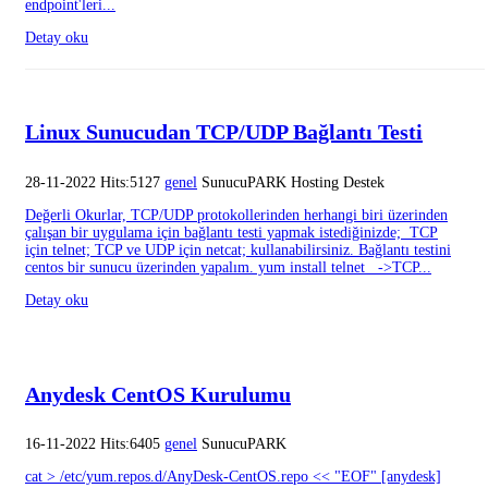
endpoint'leri...
Detay oku
Linux Sunucudan TCP/UDP Bağlantı Testi
28-11-2022 Hits:5127
genel
SunucuPARK Hosting Destek
Değerli Okurlar, TCP/UDP protokollerinden herhangi biri üzerinden
çalışan bir uygulama için bağlantı testi yapmak istediğinizde; TCP
için telnet; TCP ve UDP için netcat; kullanabilirsiniz. Bağlantı testini
centos bir sunucu üzerinden yapalım. yum install telnet ->TCP...
Detay oku
Anydesk CentOS Kurulumu
16-11-2022 Hits:6405
genel
SunucuPARK
cat > /etc/yum.repos.d/AnyDesk-CentOS.repo << "EOF" [anydesk]