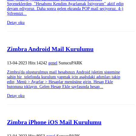
Seçeneklerden, "Hesabımı Kendim Ayarlamak İstiyorum" aktif edip
devam ediyoruz. Daha sonra gelen ekranda POP mail seçiyoruz. 4-)
Şifremizi...
Detay oku
Zimbra Android Mail Kurulumu
13-04-2023 Hits:14242
genel
SunucuPARK
Zimbra'da oluşturulmuş mail hesabınızı Android işletim sistemine
sahip bir telefonda kurulum yapmak için aşağıdaki adımları takip
edin; Menü > Ayarlar > Hesaplar menüsüne girin. Hesap Ekle
butonuna tıklayın. Gelen Hesap Ekle sayfasında hesap...
Detay oku
Zimbra iPhone iOS Mail Kurulumu