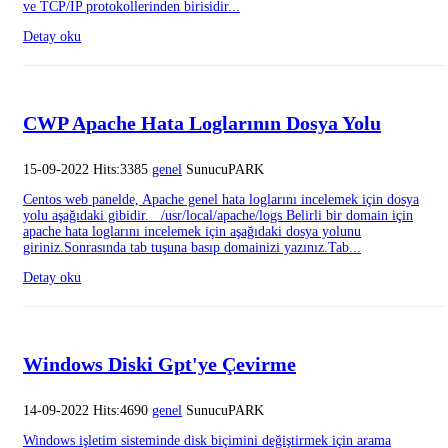
ve TCP/IP protokollerinden birisidir...
Detay oku
CWP Apache Hata Loglarının Dosya Yolu
15-09-2022 Hits:3385
genel
SunucuPARK
Centos web panelde, Apache genel hata loglarını incelemek için dosya
yolu aşağıdaki gibidir. /usr/local/apache/logs Belirli bir domain için
apache hata loglarını incelemek için aşağıdaki dosya yolunu
giriniz.Sonrasında tab tuşuna basıp domainizi yazınız.Tab...
Detay oku
Windows Diski Gpt'ye Çevirme
14-09-2022 Hits:4690
genel
SunucuPARK
Windows işletim sisteminde disk biçimini değiştirmek için arama