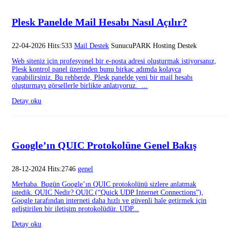
Plesk Panelde Mail Hesabı Nasıl Açılır?
22-04-2026 Hits:533
Mail Destek
SunucuPARK Hosting Destek
Web siteniz için profesyonel bir e-posta adresi oluşturmak istiyorsanız,
Plesk kontrol panel üzerinden bunu birkaç adımda kolayca
yapabilirsiniz. Bu rehberde, Plesk panelde yeni bir mail hesabı
oluşturmayı görsellerle birlikte anlatıyoruz. ...
Detay oku
Google’ın QUIC Protokolüne Genel Bakış
28-12-2024 Hits:2746
genel
Merhaba. Bugün Google’ın QUIC protokolünü sizlere anlatmak
istedik. QUIC Nedir? QUIC (“Quick UDP Internet Connections”),
Google tarafından interneti daha hızlı ve güvenli hale getirmek için
geliştirilen bir iletişim protokolüdür. UDP...
Detay oku