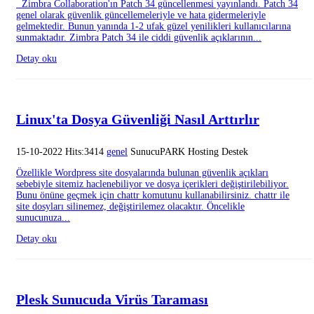
Zimbra Collaboration'ın Patch 34 güncellenmesi yayınlandı. Patch 34
genel olarak güvenlik güncellemeleriyle ve hata gidermeleriyle
gelmektedir. Bunun yanında 1-2 ufak güzel yenilikleri kullanıcılarına
sunmaktadır. Zimbra Patch 34 ile ciddi güvenlik açıklarının...
Detay oku
Linux'ta Dosya Güvenliği Nasıl Arttırlır
15-10-2022 Hits:3414
genel
SunucuPARK Hosting Destek
Özellikle Wordpress site dosyalarında bulunan güvenlik açıkları
sebebiyle sitemiz haclenebiliyor ve dosya içerikleri değiştirilebiliyor.
Bunu önüne geçmek için chattr komutunu kullanabilirsiniz. chattr ile
site dosyları silinemez, değiştirilemez olacaktır. Öncelikle
sunucunuza...
Detay oku
Plesk Sunucuda Virüs Taraması