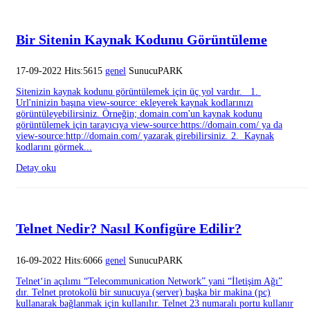
Bir Sitenin Kaynak Kodunu Görüntüleme
17-09-2022 Hits:5615
genel
SunucuPARK
Sitenizin kaynak kodunu görüntülemek için üç yol vardır. 1.
Url'ninizin başına view-source: ekleyerek kaynak kodlarınızı
görüntüleyebilirsiniz. Örneğin; domain.com'un kaynak kodunu
görüntülemek için tarayıcıya view-source:https://domain.com/ ya da
view-source:http://domain.com/ yazarak girebilirsiniz. 2. Kaynak
kodlarını görmek...
Detay oku
Telnet Nedir? Nasıl Konfigüre Edilir?
16-09-2022 Hits:6066
genel
SunucuPARK
Telnet‘in açılımı “Telecommunication Network” yani “İletişim Ağı”
dır. Telnet protokolü bir sunucuya (server) başka bir makina (pc)
kullanarak bağlanmak için kullanılır. Telnet 23 numaralı portu kullanır