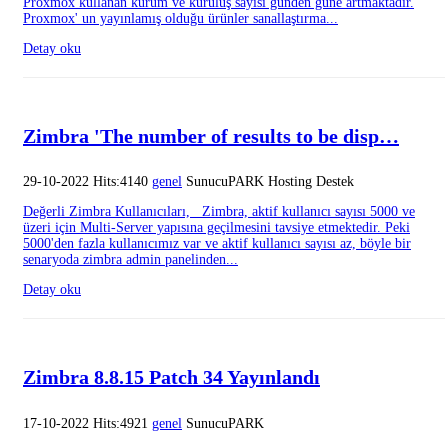
Proxmox kullanan kurum ve kuruluş sayısı günden güne artmaktadır.
Proxmox' un yayınlamış olduğu ürünler sanallaştırma...
Detay oku
Zimbra 'The number of results to be disp…
29-10-2022 Hits:4140
genel
SunucuPARK Hosting Destek
Değerli Zimbra Kullanıcıları, Zimbra, aktif kullanıcı sayısı 5000 ve
üzeri için Multi-Server yapısına geçilmesini tavsiye etmektedir. Peki
5000'den fazla kullanıcımız var ve aktif kullanıcı sayısı az, böyle bir
senaryoda zimbra admin panelinden...
Detay oku
Zimbra 8.8.15 Patch 34 Yayınlandı
17-10-2022 Hits:4921
genel
SunucuPARK