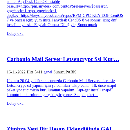
name=AnyDesk CentOS - stable
baseurl=http://rpm.anydesk.com/centos/$releasever/$basearch/
gpgcheck=1 repo_gpgcheck=1
gpgkey=https://keys.anydesk.com/repos/RPM-GPG-KEY EOF CentOS
7 ve öncesi için; yum install anydesk CentOS 8 ve sonrası için; dnf
install anydesk Faydalı Olması Dileğiyle, Sunucupark
Detay oku
Carbonio Mail Server Letsencrypt Ssl Kur…
16-11-2022 Hits:5411
genel
SunucuPARK
Ubuntu 20.04 yüklü sunucunuzda Carbonio Mail Server'a ücretsiz
Letsencrypt ssl yapımı için şu adımları takip edin; İlk önce snapd
paket yöneticimizin kurulumunu yapalım. "apt-get install snapd"
komutu ile kurulumu gerçekleştiriyoruz. Snapd paket...
Detay oku
Zimbra Yeni Bir Hesap Eklendiğinde GAL