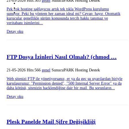
21-05-2026 Hits:503
genel
SunucuPARK Hosting Destek
Pek çok hosting sağlayıcısı artık tek tıkla WordPress kurulumu
sunuyor. Peki bu yöntem her zaman ideal mi? Cevap: hayır. Otomatik
kurucular genellikle sürüm konusunda tercih hakkı tanımaz ve
veritabanı isimlerini...
Detay oku
FTP Dosya İzinleri Nasıl Olmalı? (chmod …
21-05-2026 Hits:566
genel
SunucuPARK Hosting Destek
Web sitenizi FTP ile yönetiyorsanız, er ya da geç şu uyarılardan biriyle
karşılaşırsınız: "Permission denied", "500 Internal Server Error" ya da
daha kötüsü, sitenizin hacklendiğine dair bir mail. Bu sorunların...
Detay oku
Plesk Panelde Mail Şifre Değişikliği