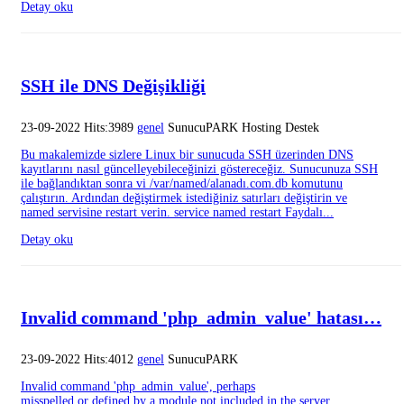
Detay oku
SSH ile DNS Değişikliği
23-09-2022 Hits:3989
genel
SunucuPARK Hosting Destek
Bu makalemizde sizlere Linux bir sunucuda SSH üzerinden DNS
kayıtlarını nasıl güncelleyebileceğinizi göstereceğiz. Sunucunuza SSH
ile bağlandıktan sonra vi /var/named/alanadı.com.db komutunu
çalıştırın. Ardından değiştirmek istediğiniz satırları değiştirin ve
named servisine restart verin. service named restart Faydalı...
Detay oku
Invalid command 'php_admin_value' hatası…
23-09-2022 Hits:4012
genel
SunucuPARK
Invalid command 'php_admin_value', perhaps
misspelled or defined by a module not included in the server