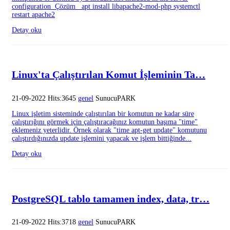
configuration Çözüm apt install libapache2-mod-php systemctl
restart apache2
Detay oku
Linux'ta Çalıştırılan Komut İşleminin Ta…
21-09-2022 Hits:3645
genel
SunucuPARK
Linux işletim sisteminde çalıştırılan bir komutun ne kadar süre
çalıştırığını görmek için çalıştıracağınız komutun başıma "time"
eklemeniz yeterlidir. Örnek olarak "time apt-get update" komutunu
çalıştırdığınızda update işlemini yapacak ve işlem bittiğinde...
Detay oku
PostgreSQL tablo tamamen index, data, tr…
21-09-2022 Hits:3718
genel
SunucuPARK