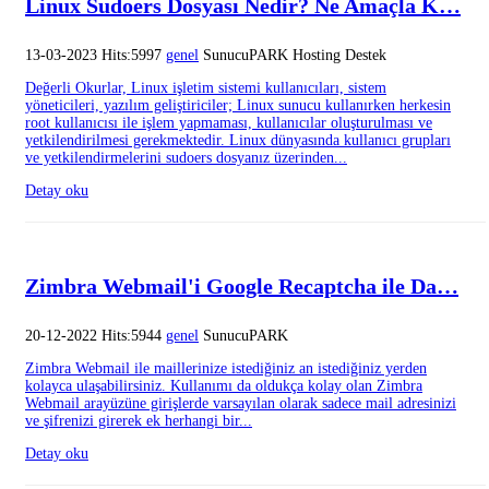
Linux Sudoers Dosyası Nedir? Ne Amaçla K…
13-03-2023 Hits:5997
genel
SunucuPARK Hosting Destek
Değerli Okurlar, Linux işletim sistemi kullanıcıları, sistem
yöneticileri, yazılım geliştiriciler; Linux sunucu kullanırken herkesin
root kullanıcısı ile işlem yapmaması, kullanıcılar oluşturulması ve
yetkilendirilmesi gerekmektedir. Linux dünyasında kullanıcı grupları
ve yetkilendirmelerini sudoers dosyanız üzerinden...
Detay oku
Zimbra Webmail'i Google Recaptcha ile Da…
20-12-2022 Hits:5944
genel
SunucuPARK
Zimbra Webmail ile maillerinize istediğiniz an istediğiniz yerden
kolayca ulaşabilirsiniz. Kullanımı da oldukça kolay olan Zimbra
Webmail arayüzüne girişlerde varsayılan olarak sadece mail adresinizi
ve şifrenizi girerek ek herhangi bir...
Detay oku