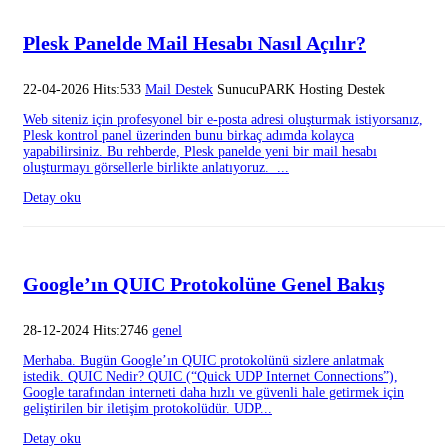
Plesk Panelde Mail Hesabı Nasıl Açılır?
22-04-2026 Hits:533
Mail Destek
SunucuPARK Hosting Destek
Web siteniz için profesyonel bir e-posta adresi oluşturmak istiyorsanız,
Plesk kontrol panel üzerinden bunu birkaç adımda kolayca
yapabilirsiniz. Bu rehberde, Plesk panelde yeni bir mail hesabı
oluşturmayı görsellerle birlikte anlatıyoruz. ...
Detay oku
Google’ın QUIC Protokolüne Genel Bakış
28-12-2024 Hits:2746
genel
Merhaba. Bugün Google’ın QUIC protokolünü sizlere anlatmak
istedik. QUIC Nedir? QUIC (“Quick UDP Internet Connections”),
Google tarafından interneti daha hızlı ve güvenli hale getirmek için
geliştirilen bir iletişim protokolüdür. UDP...
Detay oku