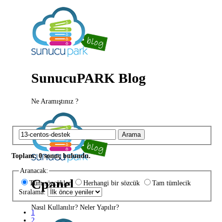
SunucuPARK Blog
Ne Aramıştınız ?
Arama
Toplam: 0 sonuç bulundu.
Aranacak:
Cpanel
Tüm sözcükler
Herhangi bir sözcük
Tam tümlecik
Sıralama:
Nasıl Kullanılır? Neler Yapılır?
1
2