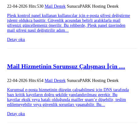
22-04-2026 Hits:530
Mail Destek
SunucuPARK Hosting Destek
Plesk kontrol panel kullanan kullanıcılar için e-posta şifresi değiştirme
işlemi oldukça basittir. Güvenlik açısından belirli aralıklarla mail
şifrenizi güncellemeniz önerilir. Bu rehberde, Plesk panel üzerinden
mail şifresi nasıl değiştirilir adım...
Detay oku
Mail Hizmetinin Sorunsuz Çalışması İçin …
22-04-2026 Hits:654
Mail Destek
SunucuPARK Hosting Destek
Kurumsal e-posta hizmetinin düzgün çalışabilmesi için DNS tarafında
bazı kritik kayıtların doğru şekilde yapılandırılması gerekir. Bu
kayıtlar eksik veya hatalı olduğunda mailler spam’e düşebilir, teslim
edilemeyebilir veya güvenlik sorunları yaşanabilir. Bu...
Detay oku