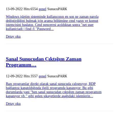
13-09-2022 Hits:6554
genel
SunucuPARK
Windows işletim sisteminde kullanıcının en son ne zaman parola
değiştirdiğini bulmak için arama bölümüne cmd yazın ve komut
istemcisini başlatın. Cmd penceresi açıldıktan sonra "net user
kullaniciadi | find /I "Password...
Detay oku
Sanal Sunucudan Çıktığım Zaman
Programım…
12-09-2022 Hits:3557
genel
SunucuPARK
Bazı programlar direkt olarak sanal sunucuda çalışmıyor, RDP
bağlantısı kapatıldığında ilgili programda kapanıyor. Bu gibi
durumlarda yani “ben sanal sunucudan çıktığım zaman programım
kapanıyor vb.” gibi gelen şikayetlerde aşağıdaki işlemlerin...
Detay oku