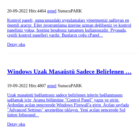
20-09-2022 Hits:4464
genel
SunucuPARK
Kontrol paneli, sunucunuzdaki uygulamaları yönetmenizi sağlayan en
önemli araçtır. Eğer programlama üzerine uzman değilseniz ve kontrol
paneliniz yoksa, hosting hesabınız tamamen kullanışsızdır. Piyasada,
çeşitli kontrol panelleri vardır. Bunların çoğu cPanel...
Detay oku
Windows Uzak Masaüstü Sadece Belirlenen …
19-09-2022 Hits:4807
genel
SunucuPARK
Uzak masaüstü bağlantısını sadece belirlenen iplerin bağlanmasını
sağlamak için; Arama bölümüne "Control Panel" yazın ve girin.
Ardından açılan pencrerede Windows Firewall'a girin. Açılan sayfada
"Advanced Settings" seçeneğine tıklayın. Yeni açılan pencerede Sol
üstten Inbuound...
Detay oku