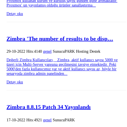
Proxmox kullanan kurum ve kuruluş sayısı günden güne artmaktadır.
Proxmox' un yayınlamış olduğu ürünler sanallaştırma...
Detay oku
Zimbra 'The number of results to be disp…
29-10-2022 Hits:4140
genel
SunucuPARK Hosting Destek
Değerli Zimbra Kullanıcıları, Zimbra, aktif kullanıcı sayısı 5000 ve
üzeri için Multi-Server yapısına geçilmesini tavsiye etmektedir. Peki
5000'den fazla kullanıcımız var ve aktif kullanıcı sayısı az, böyle bir
senaryoda zimbra admin panelinden...
Detay oku
Zimbra 8.8.15 Patch 34 Yayınlandı
17-10-2022 Hits:4921
genel
SunucuPARK