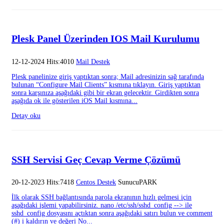
Plesk Panel Üzerinden IOS Mail Kurulumu
12-12-2024 Hits:4010
Mail Destek
Plesk panelinize giriş yaptıktan sonra; Mail adresinizin sağ tarafında
bulunan “Configure Mail Clients” kısmına tıklayın. Giriş yaptıktan
sonra karşınıza aşağıdaki gibi bir ekran gelecektir. Girdikten sonra
aşağıda ok ile gösterilen iOS Mail kısmına...
Detay oku
SSH Servisi Geç Cevap Verme Çözümü
20-12-2023 Hits:7418
Centos Destek
SunucuPARK
İlk olarak SSH bağlantısında parola ekranının hızlı gelmesi için
aşağıdaki işlemi yapabilirsiniz. nano /etc/ssh/sshd_config --> ile
sshd_config dosyasını açtıktan sonra aşağıdaki satırı bulun ve comment
(#) i kaldırın ve değeri No...