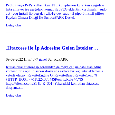
Python veya PyPy kullanırken PIL kütüphanesi kurarken aşağıdaki
hata alınıyor ise aşağıdaki komut ile JPEG eklentisi kurulmalı. sudo
apt -yqq install libjpeg-dev zlib1g-dev sudo -H pip3.6 install pillow
Faydalı Olması Dileği İle SunucuPARK Destek
Detay oku
.Htaccess ile İp Adresine Gelen İstekler…
09-09-2022 Hits:4677
genel
SunucuPARK
Kullanıcılar sitenize ip adresinden gelmeye çalışsa dahi alan adına
yönlendirme için .htaccess dosyasına sadece bir kaç satır eklemeniz
yeterli olacak. RewriteEngine OnRewriteBase /RewriteCond %
{HTTP_HOST} ^11\.22\.33\.44$RewriteRule ^(.*)$
https://siteniz.com/$1 [L,R=301] Yukarıdaki komutları .htaccess
dosyanıza...
Detay oku