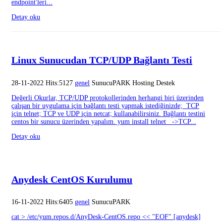
endpoint'leri...
Detay oku
Linux Sunucudan TCP/UDP Bağlantı Testi
28-11-2022 Hits:5127
genel
SunucuPARK Hosting Destek
Değerli Okurlar, TCP/UDP protokollerinden herhangi biri üzerinden
çalışan bir uygulama için bağlantı testi yapmak istediğinizde; TCP
için telnet; TCP ve UDP için netcat; kullanabilirsiniz. Bağlantı testini
centos bir sunucu üzerinden yapalım. yum install telnet ->TCP...
Detay oku
Anydesk CentOS Kurulumu
16-11-2022 Hits:6405
genel
SunucuPARK
cat > /etc/yum.repos.d/AnyDesk-CentOS.repo << "EOF" [anydesk]