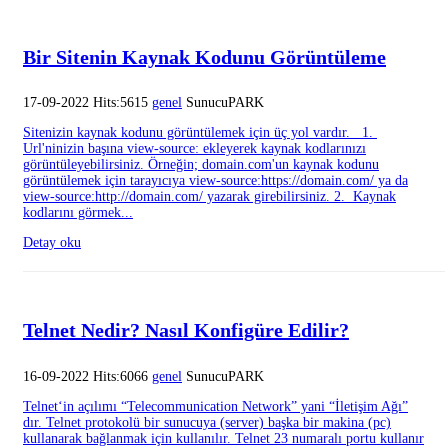
Bir Sitenin Kaynak Kodunu Görüntüleme
17-09-2022 Hits:5615
genel
SunucuPARK
Sitenizin kaynak kodunu görüntülemek için üç yol vardır. 1.
Url'ninizin başına view-source: ekleyerek kaynak kodlarınızı
görüntüleyebilirsiniz. Örneğin; domain.com'un kaynak kodunu
görüntülemek için tarayıcıya view-source:https://domain.com/ ya da
view-source:http://domain.com/ yazarak girebilirsiniz. 2. Kaynak
kodlarını görmek...
Detay oku
Telnet Nedir? Nasıl Konfigüre Edilir?
16-09-2022 Hits:6066
genel
SunucuPARK
Telnet‘in açılımı “Telecommunication Network” yani “İletişim Ağı”
dır. Telnet protokolü bir sunucuya (server) başka bir makina (pc)
kullanarak bağlanmak için kullanılır. Telnet 23 numaralı portu kullanır