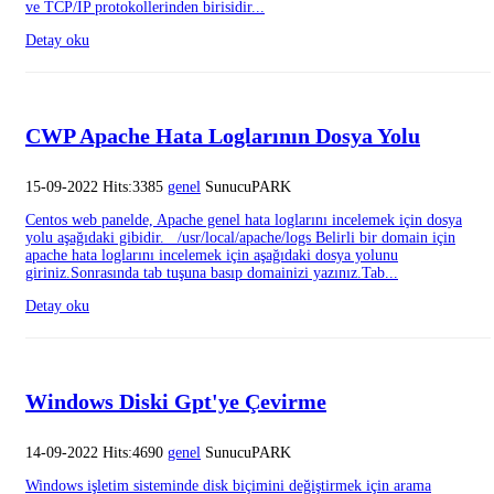
ve TCP/IP protokollerinden birisidir...
Detay oku
CWP Apache Hata Loglarının Dosya Yolu
15-09-2022 Hits:3385
genel
SunucuPARK
Centos web panelde, Apache genel hata loglarını incelemek için dosya
yolu aşağıdaki gibidir. /usr/local/apache/logs Belirli bir domain için
apache hata loglarını incelemek için aşağıdaki dosya yolunu
giriniz.Sonrasında tab tuşuna basıp domainizi yazınız.Tab...
Detay oku
Windows Diski Gpt'ye Çevirme
14-09-2022 Hits:4690
genel
SunucuPARK
Windows işletim sisteminde disk biçimini değiştirmek için arama