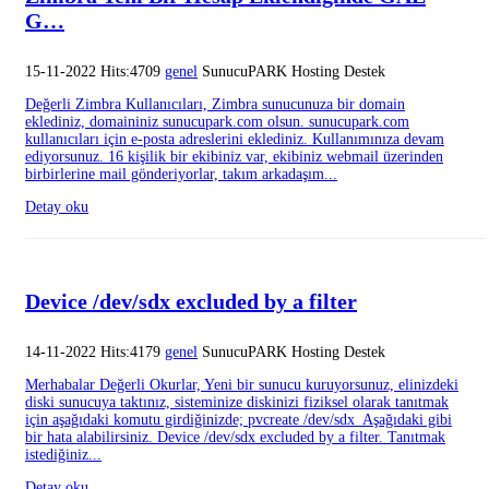
G…
15-11-2022 Hits:4709
genel
SunucuPARK Hosting Destek
Değerli Zimbra Kullanıcıları, Zimbra sunucunuza bir domain
eklediniz, domaininiz sunucupark.com olsun. sunucupark.com
kullanıcıları için e-posta adreslerini eklediniz. Kullanımınıza devam
ediyorsunuz. 16 kişilik bir ekibiniz var, ekibiniz webmail üzerinden
birbirlerine mail gönderiyorlar, takım arkadaşım...
Detay oku
Device /dev/sdx excluded by a filter
14-11-2022 Hits:4179
genel
SunucuPARK Hosting Destek
Merhabalar Değerli Okurlar, Yeni bir sunucu kuruyorsunuz, elinizdeki
diski sunucuya taktınız, sisteminize diskinizi fiziksel olarak tanıtmak
için aşağıdaki komutu girdiğinizde; pvcreate /dev/sdx Aşağıdaki gibi
bir hata alabilirsiniz. Device /dev/sdx excluded by a filter. Tanıtmak
istediğiniz...
Detay oku