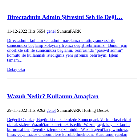
Directadmin Admin Şifresini Ssh ile Deği…
11-12-2022 Hits:5654
genel
SunucuPARK
Directadmin kullanırken admin parolanızı unuttuysanız ssh ile
sunucunuza bağlanıp kolayca şifrenizi değiştirebilirsiniz. Bunun için
öncelikle ssh ile sunucunuza bağlanın. Sonrasında "passwd admin"
komutu ile kullanmak istediğiniz yeni şifrenizi belirleyin. İşlem
tamam...
Detay oku
Wazuh Nedir? Kullanım Amaçları
29-11-2022 Hits:9262
genel
SunucuPARK Hosting Destek
Değerli Okurlar, Bugün ki makalemizde Sunucupark Verimerkezi ekibi
olarak sizlere Wazuh'tan bahsetmek istedik. Wazuh, açık kaynak kodlu
kurumsal bir güvenlik izleme çözümüdür. Wazuh agent'ları; windows,
linux veya macos endpoint'lere kurulabilmektedir. Kurulumu yapılan