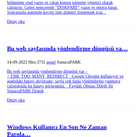
bölümüne cmd yazın ve çıkan komut istemini yönetici olarak
çalıştırın. Gelen pemcerede "DISKPART" yazın ve entera basın.
Sonrasında sistemde kayıtlı tüm diskleri listelemek için...
Detay oku
Bu web sayfasında yönlendirme döngüsü va…
14-09-2022 Hits:3731
genel
SunucuPARK
Bu web sayfasında yönlendirme döngüsü var -
> ERR_TOO_MANY_REDIRECT Google Chrome kullanıyor ve
aşağıdaki hatayı alıyorsanı; sayfa çok fazla yönlendirme yapmaya
çalıştığında bu hatayı görürsünüz. Faydalı Olması Dileği İle
SunucuPARK Destek
Detay oku
Windows Kullanıcı En Son Ne Zaman
Parola…