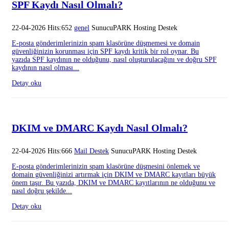
SPF Kaydı Nasıl Olmalı?
22-04-2026 Hits:652
genel
SunucuPARK Hosting Destek
E-posta gönderimlerinizin spam klasörüne düşmemesi ve domain
güvenliğinizin korunması için SPF kaydı kritik bir rol oynar. Bu
yazıda SPF kaydının ne olduğunu, nasıl oluşturulacağını ve doğru SPF
kaydının nasıl olması...
Detay oku
DKIM ve DMARC Kaydı Nasıl Olmalı?
22-04-2026 Hits:666
Mail Destek
SunucuPARK Hosting Destek
E-posta gönderimlerinizin spam klasörüne düşmesini önlemek ve
domain güvenliğinizi artırmak için DKIM ve DMARC kayıtları büyük
önem taşır. Bu yazıda, DKIM ve DMARC kayıtlarının ne olduğunu ve
nasıl doğru şekilde...
Detay oku