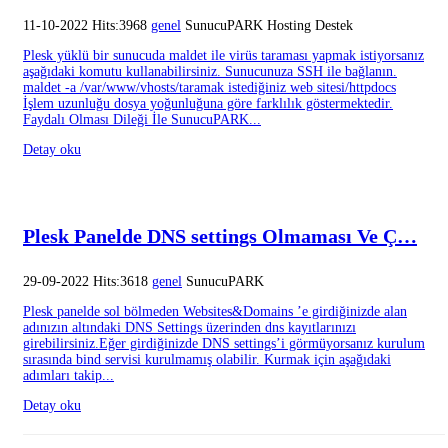
11-10-2022 Hits:3968
genel
SunucuPARK Hosting Destek
Plesk yüklü bir sunucuda maldet ile virüs taraması yapmak istiyorsanız
aşağıdaki komutu kullanabilirsiniz. Sunucunuza SSH ile bağlanın.
maldet -a /var/www/vhosts/taramak istediğiniz web sitesi/httpdocs
İşlem uzunluğu dosya yoğunluğuna göre farklılık göstermektedir.
Faydalı Olması Dileği İle SunucuPARK...
Detay oku
Plesk Panelde DNS settings Olmaması Ve Ç…
29-09-2022 Hits:3618
genel
SunucuPARK
Plesk panelde sol bölmeden Websites&Domains ’e girdiğinizde alan
adınızın altındaki DNS Settings üzerinden dns kayıtlarınızı
girebilirsiniz.Eğer girdiğinizde DNS settings’i görmüyorsanız kurulum
sırasında bind servisi kurulmamış olabilir. Kurmak için aşağıdaki
adımları takip...
Detay oku