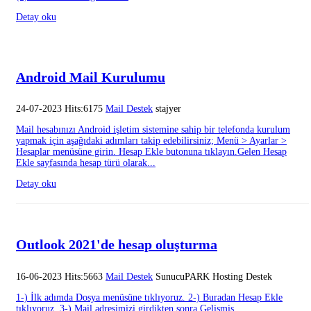
Detay oku
Android Mail Kurulumu
24-07-2023 Hits:6175
Mail Destek
stajyer
Mail hesabınızı Android işletim sistemine sahip bir telefonda kurulum
yapmak için aşağıdaki adımları takip edebilirsiniz; Menü > Ayarlar >
Hesaplar menüsüne girin. Hesap Ekle butonuna tıklayın.Gelen Hesap
Ekle sayfasında hesap türü olarak...
Detay oku
Outlook 2021'de hesap oluşturma
16-06-2023 Hits:5663
Mail Destek
SunucuPARK Hosting Destek
1-) İlk adımda Dosya menüsüne tıklıyoruz. 2-) Buradan Hesap Ekle
tıklıyoruz. 3-) Mail adresimizi girdikten sonra Gelişmiş