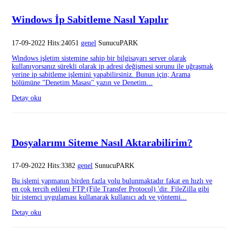
Windows İp Sabitleme Nasıl Yapılır
17-09-2022 Hits:24051
genel
SunucuPARK
Windows işletim sistemine sahip bir bilgisayarı server olarak
kullanıyorsanız sürekli olarak ip adresi değişmesi sorunu ile uğraşmak
yerine ip sabitleme işlemini yapabilirsiniz. Bunun için; Arama
bölümüne "Denetim Masası" yazın ve Denetim...
Detay oku
Dosyalarımı Siteme Nasıl Aktarabilirim?
17-09-2022 Hits:3382
genel
SunucuPARK
Bu işlemi yapmanın birden fazla yolu bulunmaktadır fakat en hızlı ve
en çok tercih edileni FTP (File Transfer Protocol) 'dir. FileZilla gibi
bir istemci uygulaması kullanarak kullanıcı adı ve yöntemi...
Detay oku