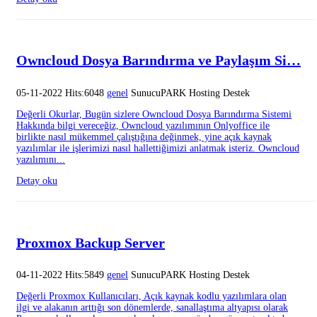
Owncloud Dosya Barındırma ve Paylaşım Si…
05-11-2022 Hits:6048
genel
SunucuPARK Hosting Destek
Değerli Okurlar, Bugün sizlere Owncloud Dosya Barındırma Sistemi
Hakkında bilgi vereceğiz, Owncloud yazılımının Onlyoffice ile
birlikte nasıl mükemmel çalıştığına değinmek, yine açık kaynak
yazılımlar ile işlerimizi nasıl hallettiğimizi anlatmak isteriz. Owncloud
yazılımını...
Detay oku
Proxmox Backup Server
04-11-2022 Hits:5849
genel
SunucuPARK Hosting Destek
Değerli Proxmox Kullanıcıları, Açık kaynak kodlu yazılımlara olan
ilgi ve alakanın arttığı son dönemlerde, sanallaştıma altyapısı olarak