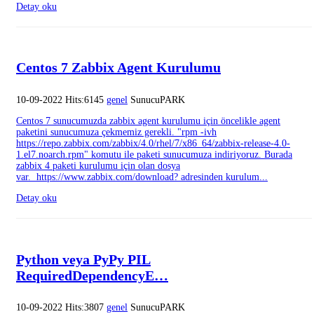
Detay oku
Centos 7 Zabbix Agent Kurulumu
10-09-2022 Hits:6145
genel
SunucuPARK
Centos 7 sunucumuzda zabbix agent kurulumu için öncelikle agent
paketini sunucumuza çekmemiz gerekli. "rpm -ivh
https://repo.zabbix.com/zabbix/4.0/rhel/7/x86_64/zabbix-release-4.0-
1.el7.noarch.rpm" komutu ile paketi sunucumuza indiriyoruz. Burada
zabbix 4 paketi kurulumu için olan dosya
var. https://www.zabbix.com/download? adresinden kurulum...
Detay oku
Python veya PyPy PIL
RequiredDependencyE…
10-09-2022 Hits:3807
genel
SunucuPARK