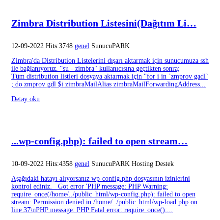
Zimbra Distribution Listesini(Dağıtım Li…
12-09-2022 Hits:3748
genel
SunucuPARK
Zimbra'da Distribution Listelerini dışarı aktarmak için sunucumuza ssh
ile bağlanıyoruz. "su - zimbra" kullanıcısına geçtikten sonra;
Tüm distribution listleri dosyaya aktarmak için "for i in `zmprov gadl`
; do zmprov gdl $i zimbraMailAlias zimbraMailForwardingAddress...
Detay oku
...wp-config.php): failed to open stream…
10-09-2022 Hits:4358
genel
SunucuPARK Hosting Destek
Aşağıdaki hatayı alıyorsanız wp-config.php dosyasının izinlerini
kontrol ediniz. Got error 'PHP message: PHP Warning:
require_once(/home/../public_html/wp-config.php): failed to open
stream: Permission denied in /home/../public_html/wp-load.php on
line 37\nPHP message: PHP Fatal error: require_once():...