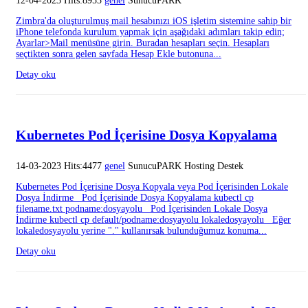
12-04-2023 Hits:8953
genel
SunucuPARK
Zimbra'da oluşturulmuş mail hesabınızı iOS işletim sistemine sahip bir
iPhone telefonda kurulum yapmak için aşağıdaki adımları takip edin;
Ayarlar>Mail menüsüne girin. Buradan hesapları seçin. Hesapları
seçtikten sonra gelen sayfada Hesap Ekle butonuna...
Detay oku
Kubernetes Pod İçerisine Dosya Kopyalama
14-03-2023 Hits:4477
genel
SunucuPARK Hosting Destek
Kubernetes Pod İçerisine Dosya Kopyala veya Pod İçerisinden Lokale
Dosya İndirme Pod İçerisinde Dosya Kopyalama kubectl cp
filename.txt podname:dosyayolu Pod İçerisinden Lokale Dosya
İndirme kubectl cp default/podname:dosyayolu lokaledosyayolu Eğer
lokaledosyayolu yerine "." kullanırsak bulunduğumuz konuma...
Detay oku