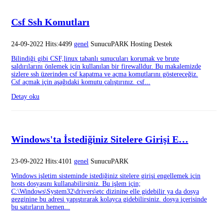
Csf Ssh Komutları
24-09-2022 Hits:4499
genel
SunucuPARK Hosting Destek
Bilindiği gibi CSF,linux tabanlı sunucuları korumak ve brute
saldırılarını önlemek için kullanılan bir firewalldur. Bu makalemizde
sizlere ssh üzerinden csf kapatma ve açma komutlarını göstereceğiz.
Csf açmak için aşağıdaki komutu çalıştırınız. csf...
Detay oku
Windows'ta İstediğiniz Sitelere Girişi E…
23-09-2022 Hits:4101
genel
SunucuPARK
Windows işletim sisteminde istediğiniz sitelere girişi engellemek için
hosts dosyasını kullanabilirsiniz. Bu işlem için;
C:\Windows\System32\drivers\etc dizinine elle gidebilir ya da dosya
gezginine bu adresi yapıştırarak kolayca gidebilirsiniz. dosya içerisinde
bu satırların hemen...