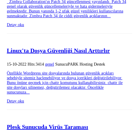
Zimbra Collaboration'ın Patch 34 güncellenmesi yayınlandı. Patch 34
genel olarak güvenlik güncellemeleriyle ve hata gidermeleriyle
gelmektedir. Bunun yanında 1-2 ufak güzel yenilikleri kullanıcılarına
sunmaktadır. Zimbra Patch 34 ile ciddi güvenlik açıklarının...
Detay oku
Linux'ta Dosya Güvenliği Nasıl Arttırlır
15-10-2022 Hits:3414
genel
SunucuPARK Hosting Destek
Özellikle Wordpress site dosyalarında bulunan güvenlik açıkları
sebebiyle sitemiz haclenebiliyor ve dosya içerikleri değiştirilebiliyor.
Bunu önüne geçmek için chattr komutunu kullanabilirsiniz. chattr ile
site dosyları silinemez, değiştirilemez olacaktır. Öncelikle
sunucunuza...
Detay oku
Plesk Sunucuda Virüs Taraması