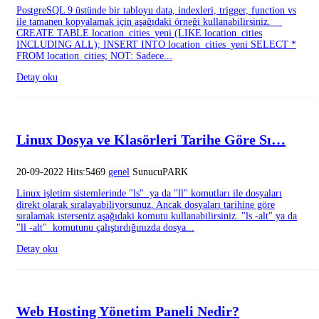
PostgreSQL 9 üstünde bir tabloyu data, indexleri, trigger, function vs
ile tamanen kopyalamak için aşağıdaki örneği kullanabilirsiniz.
CREATE TABLE location_cities_yeni (LIKE location_cities
INCLUDING ALL); INSERT INTO location_cities_yeni SELECT *
FROM location_cities; NOT: Sadece...
Detay oku
Linux Dosya ve Klasörleri Tarihe Göre Sı…
20-09-2022 Hits:5469
genel
SunucuPARK
Linux işletim sistemlerinde "ls" ya da "ll" komutları ile dosyaları
direkt olarak sıralayabiliyorsunuz. Ancak dosyaları tarihine göre
sıralamak isterseniz aşağıdaki komutu kullanabilirsiniz. "ls -alt" ya da
"ll -alt" komutunu çalıştırdığınızda dosya...
Detay oku
Web Hosting Yönetim Paneli Nedir?