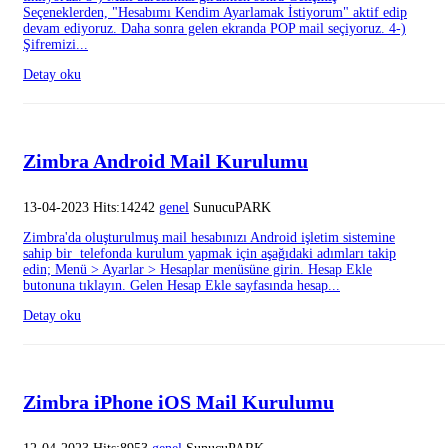
Seçeneklerden, "Hesabımı Kendim Ayarlamak İstiyorum" aktif edip
devam ediyoruz. Daha sonra gelen ekranda POP mail seçiyoruz. 4-)
Şifremizi...
Detay oku
Zimbra Android Mail Kurulumu
13-04-2023 Hits:14242
genel
SunucuPARK
Zimbra'da oluşturulmuş mail hesabınızı Android işletim sistemine
sahip bir telefonda kurulum yapmak için aşağıdaki adımları takip
edin; Menü > Ayarlar > Hesaplar menüsüne girin. Hesap Ekle
butonuna tıklayın. Gelen Hesap Ekle sayfasında hesap...
Detay oku
Zimbra iPhone iOS Mail Kurulumu