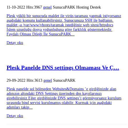
11-10-2022 Hits:3967
genel
SunucuPARK Hosting Destek
Plesk yüklü bir sunucuda maldet ile virüs taraması yapmak istiyorsanız
aşağıdaki komutu kullanabilirsiniz. Sunucunuza SSH ile bağlanın.
maldet -a /var/www/vhosts/taramak istediğiniz web sitesi/httpdocs
İşlem uzunluğu dosya yoğunluğuna göre farklılık göstermektedir.
Faydalı Olması Dileği İle SunucuPARK...
Detay oku
Plesk Panelde DNS settings Olmaması Ve Ç…
29-09-2022 Hits:3613
genel
SunucuPARK
Plesk panelde sol bölmeden Websites&Domains ’e girdiğinizde alan
adınızın altındaki DNS Settings üzerinden dns kayıtlarınızı
girebilirsiniz.Eğer girdiğinizde DNS settings’i görmüyorsanız kurulum
sırasında bind servisi kurulmamış olabilir. Kurmak için aşağıdaki
adımları takip...
Detay oku