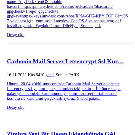
name=AnyDesk CentOS - stable
baseurl=http://rpm.anydesk.com/centos/$releasever/$basearch/
gpgcheck=1 repo_gpgcheck=1
gpgkey=https://keys.anydesk.com/repos/RPM-GPG-KEY EOF CentOS
7 ve öncesi için; yum install anydesk CentOS 8 ve sonrası için; dnf
install anydesk Faydalı Olması Dileğiyle, Sunucupark
Detay oku
Carbonio Mail Server Letsencrypt Ssl Kur…
16-11-2022 Hits:5410
genel
SunucuPARK
Ubuntu 20.04 yüklü sunucunuzda Carbonio Mail Server'a ücretsiz
Letsencrypt ssl yapımı için şu adımları takip edin; İlk önce snapd
paket yöneticimizin kurulumunu yapalım. "apt-get install snapd"
komutu ile kurulumu gerçekleştiriyoruz. Snapd paket...
Detay oku
Zimbra Yeni Bir Hesap Eklendiğinde GAL