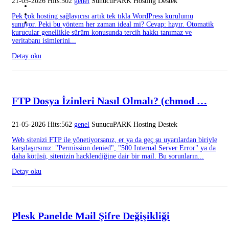
21-05-2026 Hits:502
genel
SunucuPARK Hosting Destek
Pek çok hosting sağlayıcısı artık tek tıkla WordPress kurulumu
sunuyor. Peki bu yöntem her zaman ideal mi? Cevap: hayır. Otomatik
kurucular genellikle sürüm konusunda tercih hakkı tanımaz ve
veritabanı isimlerini...
Detay oku
FTP Dosya İzinleri Nasıl Olmalı? (chmod …
21-05-2026 Hits:562
genel
SunucuPARK Hosting Destek
Web sitenizi FTP ile yönetiyorsanız, er ya da geç şu uyarılardan biriyle
karşılaşırsınız: "Permission denied", "500 Internal Server Error" ya da
daha kötüsü, sitenizin hacklendiğine dair bir mail. Bu sorunların...
Detay oku
Plesk Panelde Mail Şifre Değişikliği