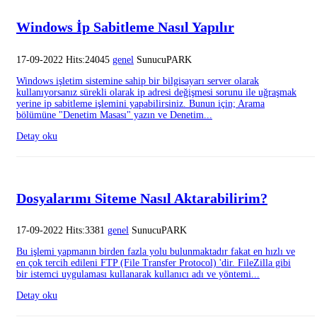
Windows İp Sabitleme Nasıl Yapılır
17-09-2022 Hits:24045
genel
SunucuPARK
Windows işletim sistemine sahip bir bilgisayarı server olarak
kullanıyorsanız sürekli olarak ip adresi değişmesi sorunu ile uğraşmak
yerine ip sabitleme işlemini yapabilirsiniz. Bunun için; Arama
bölümüne "Denetim Masası" yazın ve Denetim...
Detay oku
Dosyalarımı Siteme Nasıl Aktarabilirim?
17-09-2022 Hits:3381
genel
SunucuPARK
Bu işlemi yapmanın birden fazla yolu bulunmaktadır fakat en hızlı ve
en çok tercih edileni FTP (File Transfer Protocol) 'dir. FileZilla gibi
bir istemci uygulaması kullanarak kullanıcı adı ve yöntemi...
Detay oku