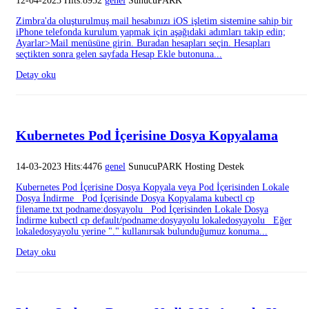
12-04-2023 Hits:8952
genel
SunucuPARK
Zimbra'da oluşturulmuş mail hesabınızı iOS işletim sistemine sahip bir
iPhone telefonda kurulum yapmak için aşağıdaki adımları takip edin;
Ayarlar>Mail menüsüne girin. Buradan hesapları seçin. Hesapları
seçtikten sonra gelen sayfada Hesap Ekle butonuna...
Detay oku
Kubernetes Pod İçerisine Dosya Kopyalama
14-03-2023 Hits:4476
genel
SunucuPARK Hosting Destek
Kubernetes Pod İçerisine Dosya Kopyala veya Pod İçerisinden Lokale
Dosya İndirme Pod İçerisinde Dosya Kopyalama kubectl cp
filename.txt podname:dosyayolu Pod İçerisinden Lokale Dosya
İndirme kubectl cp default/podname:dosyayolu lokaledosyayolu Eğer
lokaledosyayolu yerine "." kullanırsak bulunduğumuz konuma...
Detay oku