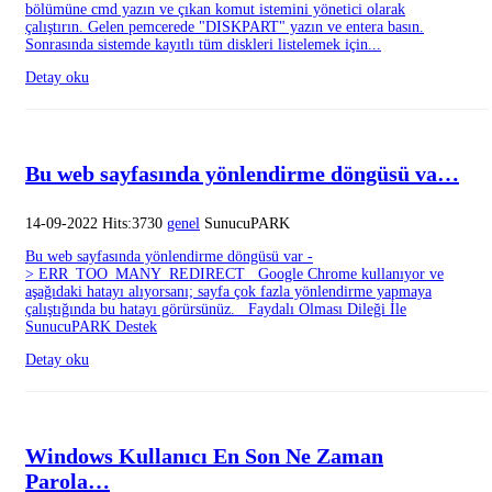
bölümüne cmd yazın ve çıkan komut istemini yönetici olarak
çalıştırın. Gelen pemcerede "DISKPART" yazın ve entera basın.
Sonrasında sistemde kayıtlı tüm diskleri listelemek için...
Detay oku
Bu web sayfasında yönlendirme döngüsü va…
14-09-2022 Hits:3730
genel
SunucuPARK
Bu web sayfasında yönlendirme döngüsü var -
> ERR_TOO_MANY_REDIRECT Google Chrome kullanıyor ve
aşağıdaki hatayı alıyorsanı; sayfa çok fazla yönlendirme yapmaya
çalıştığında bu hatayı görürsünüz. Faydalı Olması Dileği İle
SunucuPARK Destek
Detay oku
Windows Kullanıcı En Son Ne Zaman
Parola…