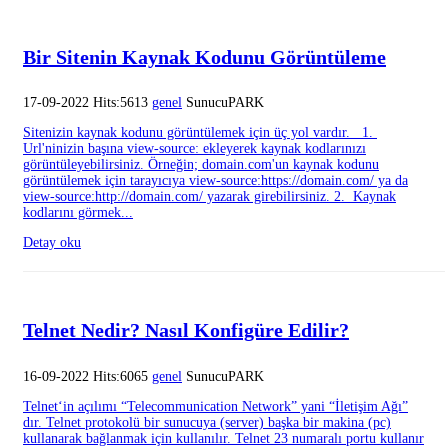
Bir Sitenin Kaynak Kodunu Görüntüleme
17-09-2022 Hits:5613
genel
SunucuPARK
Sitenizin kaynak kodunu görüntülemek için üç yol vardır. 1.
Url'ninizin başına view-source: ekleyerek kaynak kodlarınızı
görüntüleyebilirsiniz. Örneğin; domain.com'un kaynak kodunu
görüntülemek için tarayıcıya view-source:https://domain.com/ ya da
view-source:http://domain.com/ yazarak girebilirsiniz. 2. Kaynak
kodlarını görmek...
Detay oku
Telnet Nedir? Nasıl Konfigüre Edilir?
16-09-2022 Hits:6065
genel
SunucuPARK
Telnet‘in açılımı “Telecommunication Network” yani “İletişim Ağı”
dır. Telnet protokolü bir sunucuya (server) başka bir makina (pc)
kullanarak bağlanmak için kullanılır. Telnet 23 numaralı portu kullanır