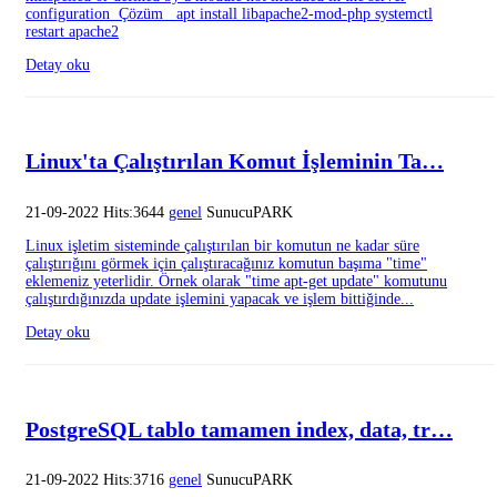
configuration Çözüm apt install libapache2-mod-php systemctl
restart apache2
Detay oku
Linux'ta Çalıştırılan Komut İşleminin Ta…
21-09-2022 Hits:3644
genel
SunucuPARK
Linux işletim sisteminde çalıştırılan bir komutun ne kadar süre
çalıştırığını görmek için çalıştıracağınız komutun başıma "time"
eklemeniz yeterlidir. Örnek olarak "time apt-get update" komutunu
çalıştırdığınızda update işlemini yapacak ve işlem bittiğinde...
Detay oku
PostgreSQL tablo tamamen index, data, tr…
21-09-2022 Hits:3716
genel
SunucuPARK