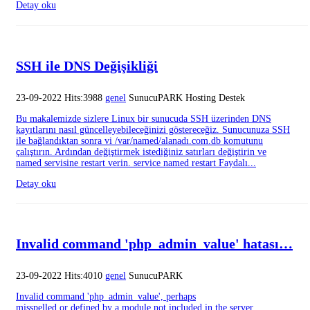
Detay oku
SSH ile DNS Değişikliği
23-09-2022 Hits:3988
genel
SunucuPARK Hosting Destek
Bu makalemizde sizlere Linux bir sunucuda SSH üzerinden DNS
kayıtlarını nasıl güncelleyebileceğinizi göstereceğiz. Sunucunuza SSH
ile bağlandıktan sonra vi /var/named/alanadı.com.db komutunu
çalıştırın. Ardından değiştirmek istediğiniz satırları değiştirin ve
named servisine restart verin. service named restart Faydalı...
Detay oku
Invalid command 'php_admin_value' hatası…
23-09-2022 Hits:4010
genel
SunucuPARK
Invalid command 'php_admin_value', perhaps
misspelled or defined by a module not included in the server