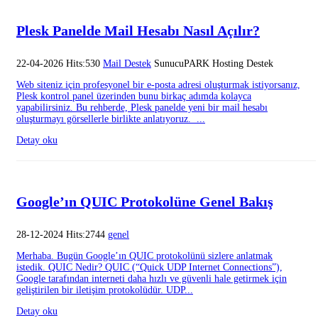
Plesk Panelde Mail Hesabı Nasıl Açılır?
22-04-2026 Hits:530
Mail Destek
SunucuPARK Hosting Destek
Web siteniz için profesyonel bir e-posta adresi oluşturmak istiyorsanız,
Plesk kontrol panel üzerinden bunu birkaç adımda kolayca
yapabilirsiniz. Bu rehberde, Plesk panelde yeni bir mail hesabı
oluşturmayı görsellerle birlikte anlatıyoruz. ...
Detay oku
Google’ın QUIC Protokolüne Genel Bakış
28-12-2024 Hits:2744
genel
Merhaba. Bugün Google’ın QUIC protokolünü sizlere anlatmak
istedik. QUIC Nedir? QUIC (“Quick UDP Internet Connections”),
Google tarafından interneti daha hızlı ve güvenli hale getirmek için
geliştirilen bir iletişim protokolüdür. UDP...
Detay oku