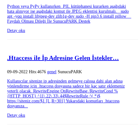
Python veya PyPy kullanırken PIL kütüphanesi kurarken aşağıdaki
hata alınıyor ise aşağıdaki komut ile JPEG eklentisi kurulmalı. sudo
apt -yqq install libjpeg-dev zlib1g-dev sudo -H pip3.6 install pillow
Faydalı Olması Dileği İle SunucuPARK Destek
Detay oku
.Htaccess ile İp Adresine Gelen İstekler…
09-09-2022 Hits:4676
genel
SunucuPARK
Kullanıcılar sitenize ip adresinden gelmeye çalışsa dahi alan adına
yönlendirme için .htaccess dosyasına sadece bir kaç satır eklemeniz
yeterli olacak. RewriteEngine OnRewriteBase /RewriteCond %
{HTTP_HOST} ^11\.22\.33\.44$RewriteRule ^(.*)$
https://siteniz.com/$1 [L,R=301] Yukarıdaki komutları .htaccess
dosyanıza...
Detay oku