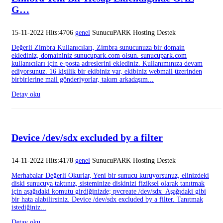
G…
15-11-2022 Hits:4706
genel
SunucuPARK Hosting Destek
Değerli Zimbra Kullanıcıları, Zimbra sunucunuza bir domain
eklediniz, domaininiz sunucupark.com olsun. sunucupark.com
kullanıcıları için e-posta adreslerini eklediniz. Kullanımınıza devam
ediyorsunuz. 16 kişilik bir ekibiniz var, ekibiniz webmail üzerinden
birbirlerine mail gönderiyorlar, takım arkadaşım...
Detay oku
Device /dev/sdx excluded by a filter
14-11-2022 Hits:4178
genel
SunucuPARK Hosting Destek
Merhabalar Değerli Okurlar, Yeni bir sunucu kuruyorsunuz, elinizdeki
diski sunucuya taktınız, sisteminize diskinizi fiziksel olarak tanıtmak
için aşağıdaki komutu girdiğinizde; pvcreate /dev/sdx Aşağıdaki gibi
bir hata alabilirsiniz. Device /dev/sdx excluded by a filter. Tanıtmak
istediğiniz...
Detay oku