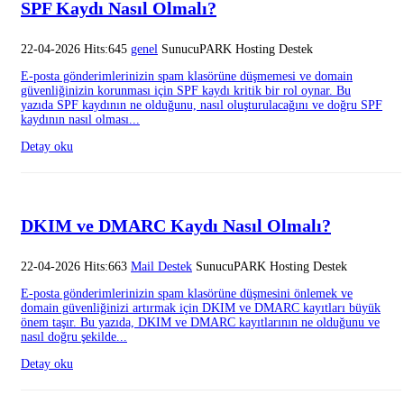
SPF Kaydı Nasıl Olmalı?
22-04-2026 Hits:645
genel
SunucuPARK Hosting Destek
E-posta gönderimlerinizin spam klasörüne düşmemesi ve domain
güvenliğinizin korunması için SPF kaydı kritik bir rol oynar. Bu
yazıda SPF kaydının ne olduğunu, nasıl oluşturulacağını ve doğru SPF
kaydının nasıl olması...
Detay oku
DKIM ve DMARC Kaydı Nasıl Olmalı?
22-04-2026 Hits:663
Mail Destek
SunucuPARK Hosting Destek
E-posta gönderimlerinizin spam klasörüne düşmesini önlemek ve
domain güvenliğinizi artırmak için DKIM ve DMARC kayıtları büyük
önem taşır. Bu yazıda, DKIM ve DMARC kayıtlarının ne olduğunu ve
nasıl doğru şekilde...
Detay oku