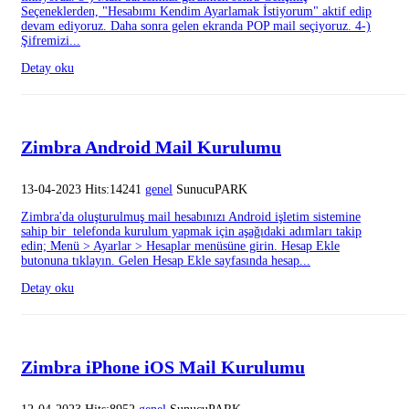
Seçeneklerden, "Hesabımı Kendim Ayarlamak İstiyorum" aktif edip
devam ediyoruz. Daha sonra gelen ekranda POP mail seçiyoruz. 4-)
Şifremizi...
Detay oku
Zimbra Android Mail Kurulumu
13-04-2023 Hits:14241
genel
SunucuPARK
Zimbra'da oluşturulmuş mail hesabınızı Android işletim sistemine
sahip bir telefonda kurulum yapmak için aşağıdaki adımları takip
edin; Menü > Ayarlar > Hesaplar menüsüne girin. Hesap Ekle
butonuna tıklayın. Gelen Hesap Ekle sayfasında hesap...
Detay oku
Zimbra iPhone iOS Mail Kurulumu