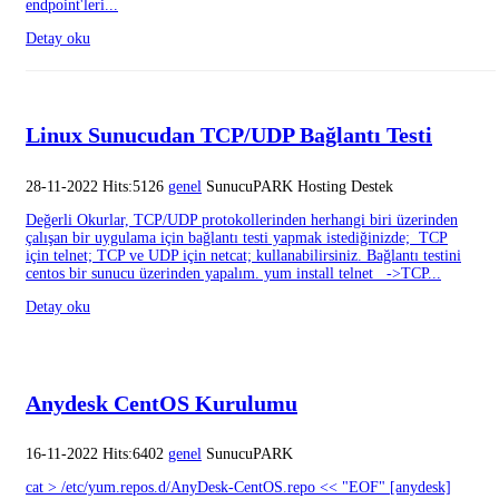
endpoint'leri...
Detay oku
Linux Sunucudan TCP/UDP Bağlantı Testi
28-11-2022 Hits:5126
genel
SunucuPARK Hosting Destek
Değerli Okurlar, TCP/UDP protokollerinden herhangi biri üzerinden
çalışan bir uygulama için bağlantı testi yapmak istediğinizde; TCP
için telnet; TCP ve UDP için netcat; kullanabilirsiniz. Bağlantı testini
centos bir sunucu üzerinden yapalım. yum install telnet ->TCP...
Detay oku
Anydesk CentOS Kurulumu
16-11-2022 Hits:6402
genel
SunucuPARK
cat > /etc/yum.repos.d/AnyDesk-CentOS.repo << "EOF" [anydesk]