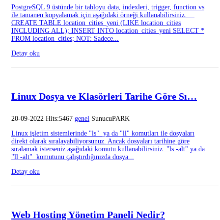
PostgreSQL 9 üstünde bir tabloyu data, indexleri, trigger, function vs
ile tamanen kopyalamak için aşağıdaki örneği kullanabilirsiniz.
CREATE TABLE location_cities_yeni (LIKE location_cities
INCLUDING ALL); INSERT INTO location_cities_yeni SELECT *
FROM location_cities; NOT: Sadece...
Detay oku
Linux Dosya ve Klasörleri Tarihe Göre Sı…
20-09-2022 Hits:5467
genel
SunucuPARK
Linux işletim sistemlerinde "ls" ya da "ll" komutları ile dosyaları
direkt olarak sıralayabiliyorsunuz. Ancak dosyaları tarihine göre
sıralamak isterseniz aşağıdaki komutu kullanabilirsiniz. "ls -alt" ya da
"ll -alt" komutunu çalıştırdığınızda dosya...
Detay oku
Web Hosting Yönetim Paneli Nedir?