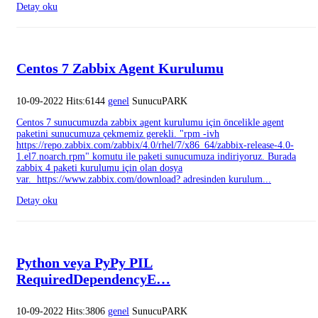
Detay oku
Centos 7 Zabbix Agent Kurulumu
10-09-2022 Hits:6144
genel
SunucuPARK
Centos 7 sunucumuzda zabbix agent kurulumu için öncelikle agent
paketini sunucumuza çekmemiz gerekli. "rpm -ivh
https://repo.zabbix.com/zabbix/4.0/rhel/7/x86_64/zabbix-release-4.0-
1.el7.noarch.rpm" komutu ile paketi sunucumuza indiriyoruz. Burada
zabbix 4 paketi kurulumu için olan dosya
var. https://www.zabbix.com/download? adresinden kurulum...
Detay oku
Python veya PyPy PIL
RequiredDependencyE…
10-09-2022 Hits:3806
genel
SunucuPARK