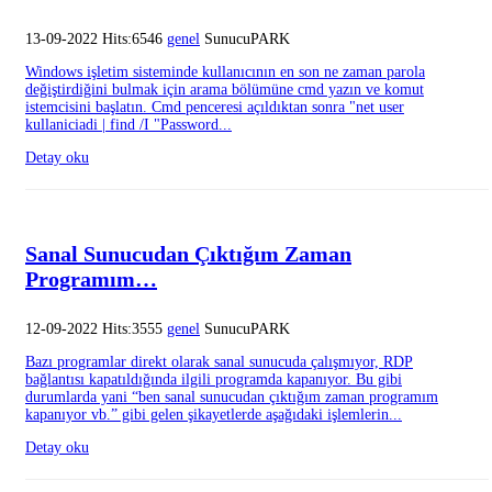
13-09-2022 Hits:6546
genel
SunucuPARK
Windows işletim sisteminde kullanıcının en son ne zaman parola
değiştirdiğini bulmak için arama bölümüne cmd yazın ve komut
istemcisini başlatın. Cmd penceresi açıldıktan sonra "net user
kullaniciadi | find /I "Password...
Detay oku
Sanal Sunucudan Çıktığım Zaman
Programım…
12-09-2022 Hits:3555
genel
SunucuPARK
Bazı programlar direkt olarak sanal sunucuda çalışmıyor, RDP
bağlantısı kapatıldığında ilgili programda kapanıyor. Bu gibi
durumlarda yani “ben sanal sunucudan çıktığım zaman programım
kapanıyor vb.” gibi gelen şikayetlerde aşağıdaki işlemlerin...
Detay oku