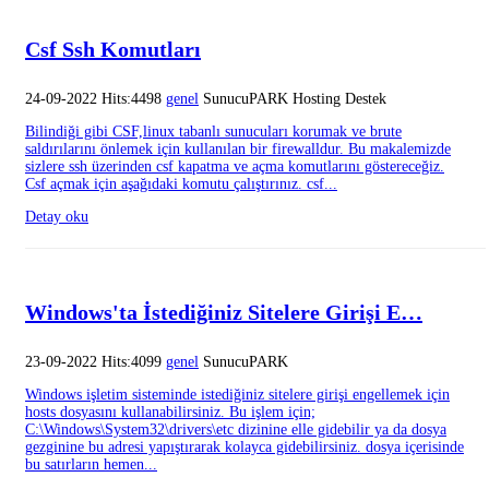
Csf Ssh Komutları
24-09-2022 Hits:4498
genel
SunucuPARK Hosting Destek
Bilindiği gibi CSF,linux tabanlı sunucuları korumak ve brute
saldırılarını önlemek için kullanılan bir firewalldur. Bu makalemizde
sizlere ssh üzerinden csf kapatma ve açma komutlarını göstereceğiz.
Csf açmak için aşağıdaki komutu çalıştırınız. csf...
Detay oku
Windows'ta İstediğiniz Sitelere Girişi E…
23-09-2022 Hits:4099
genel
SunucuPARK
Windows işletim sisteminde istediğiniz sitelere girişi engellemek için
hosts dosyasını kullanabilirsiniz. Bu işlem için;
C:\Windows\System32\drivers\etc dizinine elle gidebilir ya da dosya
gezginine bu adresi yapıştırarak kolayca gidebilirsiniz. dosya içerisinde
bu satırların hemen...