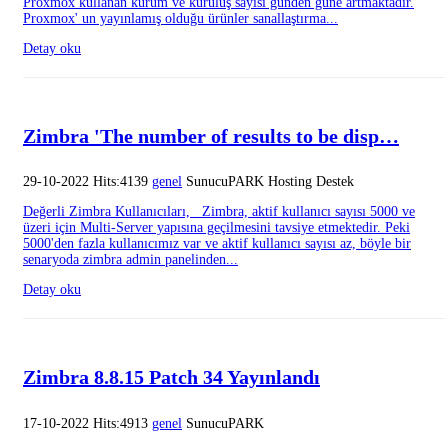
Proxmox kullanan kurum ve kuruluş sayısı günden güne artmaktadır.
Proxmox' un yayınlamış olduğu ürünler sanallaştırma...
Detay oku
Zimbra 'The number of results to be disp…
29-10-2022 Hits:4139
genel
SunucuPARK Hosting Destek
Değerli Zimbra Kullanıcıları, Zimbra, aktif kullanıcı sayısı 5000 ve
üzeri için Multi-Server yapısına geçilmesini tavsiye etmektedir. Peki
5000'den fazla kullanıcımız var ve aktif kullanıcı sayısı az, böyle bir
senaryoda zimbra admin panelinden...
Detay oku
Zimbra 8.8.15 Patch 34 Yayınlandı
17-10-2022 Hits:4913
genel
SunucuPARK