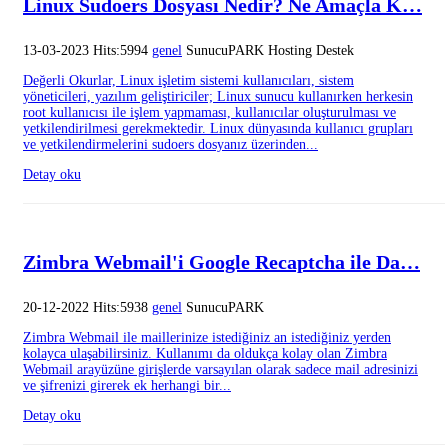
Linux Sudoers Dosyası Nedir? Ne Amaçla K…
13-03-2023 Hits:5994
genel
SunucuPARK Hosting Destek
Değerli Okurlar, Linux işletim sistemi kullanıcıları, sistem
yöneticileri, yazılım geliştiriciler; Linux sunucu kullanırken herkesin
root kullanıcısı ile işlem yapmaması, kullanıcılar oluşturulması ve
yetkilendirilmesi gerekmektedir. Linux dünyasında kullanıcı grupları
ve yetkilendirmelerini sudoers dosyanız üzerinden...
Detay oku
Zimbra Webmail'i Google Recaptcha ile Da…
20-12-2022 Hits:5938
genel
SunucuPARK
Zimbra Webmail ile maillerinize istediğiniz an istediğiniz yerden
kolayca ulaşabilirsiniz. Kullanımı da oldukça kolay olan Zimbra
Webmail arayüzüne girişlerde varsayılan olarak sadece mail adresinizi
ve şifrenizi girerek ek herhangi bir...
Detay oku