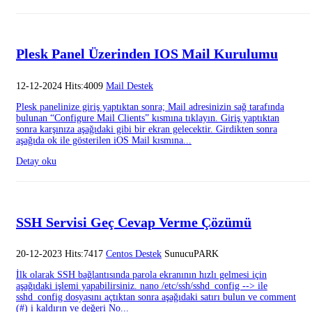
Plesk Panel Üzerinden IOS Mail Kurulumu
12-12-2024 Hits:4009
Mail Destek
Plesk panelinize giriş yaptıktan sonra; Mail adresinizin sağ tarafında
bulunan “Configure Mail Clients” kısmına tıklayın. Giriş yaptıktan
sonra karşınıza aşağıdaki gibi bir ekran gelecektir. Girdikten sonra
aşağıda ok ile gösterilen iOS Mail kısmına...
Detay oku
SSH Servisi Geç Cevap Verme Çözümü
20-12-2023 Hits:7417
Centos Destek
SunucuPARK
İlk olarak SSH bağlantısında parola ekranının hızlı gelmesi için
aşağıdaki işlemi yapabilirsiniz. nano /etc/ssh/sshd_config --> ile
sshd_config dosyasını açtıktan sonra aşağıdaki satırı bulun ve comment
(#) i kaldırın ve değeri No...