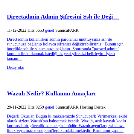
Directadmin Admin Şifresini Ssh ile Deği…
11-12-2022 Hits:5653
genel
SunucuPARK
Directadmin kullanırken admin parolanızı unuttuysanız ssh ile
sunucunuza bağlanıp kolayca şifrenizi değiştirebilirsiniz. Bunun için
öncelikle ssh ile sunucunuza bağlanın. Sonrasında "passwd admin"
komutu ile kullanmak istediğiniz yeni şifrenizi belirleyin. İşlem
tamam...
Detay oku
Wazuh Nedir? Kullanım Amaçları
29-11-2022 Hits:9259
genel
SunucuPARK Hosting Destek
Değerli Okurlar, Bugün ki makalemizde Sunucupark Verimerkezi ekibi
olarak sizlere Wazuh'tan bahsetmek istedik. Wazuh, açık kaynak kodlu
kurumsal bir güvenlik izleme çözümüdür. Wazuh agent'ları; windows,
linux veya macos endpoint'lere kurulabilmektedir. Kurulumu yapılan