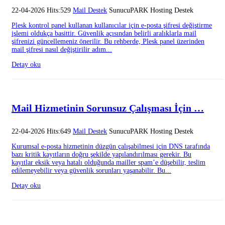
22-04-2026 Hits:529
Mail Destek
SunucuPARK Hosting Destek
Plesk kontrol panel kullanan kullanıcılar için e-posta şifresi değiştirme
işlemi oldukça basittir. Güvenlik açısından belirli aralıklarla mail
şifrenizi güncellemeniz önerilir. Bu rehberde, Plesk panel üzerinden
mail şifresi nasıl değiştirilir adım...
Detay oku
Mail Hizmetinin Sorunsuz Çalışması İçin …
22-04-2026 Hits:649
Mail Destek
SunucuPARK Hosting Destek
Kurumsal e-posta hizmetinin düzgün çalışabilmesi için DNS tarafında
bazı kritik kayıtların doğru şekilde yapılandırılması gerekir. Bu
kayıtlar eksik veya hatalı olduğunda mailler spam’e düşebilir, teslim
edilemeyebilir veya güvenlik sorunları yaşanabilir. Bu...
Detay oku