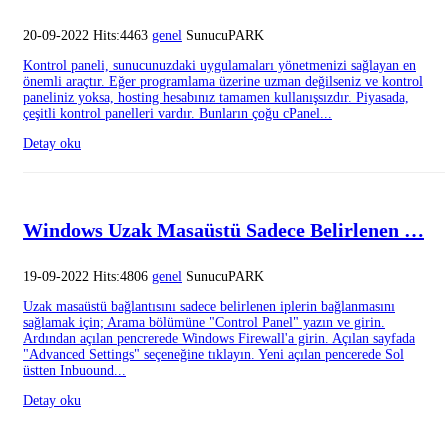
20-09-2022 Hits:4463
genel
SunucuPARK
Kontrol paneli, sunucunuzdaki uygulamaları yönetmenizi sağlayan en
önemli araçtır. Eğer programlama üzerine uzman değilseniz ve kontrol
paneliniz yoksa, hosting hesabınız tamamen kullanışsızdır. Piyasada,
çeşitli kontrol panelleri vardır. Bunların çoğu cPanel...
Detay oku
Windows Uzak Masaüstü Sadece Belirlenen …
19-09-2022 Hits:4806
genel
SunucuPARK
Uzak masaüstü bağlantısını sadece belirlenen iplerin bağlanmasını
sağlamak için; Arama bölümüne "Control Panel" yazın ve girin.
Ardından açılan pencrerede Windows Firewall'a girin. Açılan sayfada
"Advanced Settings" seçeneğine tıklayın. Yeni açılan pencerede Sol
üstten Inbuound...
Detay oku