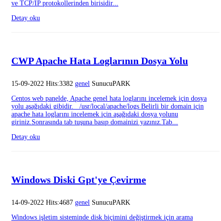
ve TCP/IP protokollerinden birisidir...
Detay oku
CWP Apache Hata Loglarının Dosya Yolu
15-09-2022 Hits:3382
genel
SunucuPARK
Centos web panelde, Apache genel hata loglarını incelemek için dosya
yolu aşağıdaki gibidir. /usr/local/apache/logs Belirli bir domain için
apache hata loglarını incelemek için aşağıdaki dosya yolunu
giriniz.Sonrasında tab tuşuna basıp domainizi yazınız.Tab...
Detay oku
Windows Diski Gpt'ye Çevirme
14-09-2022 Hits:4687
genel
SunucuPARK
Windows işletim sisteminde disk biçimini değiştirmek için arama