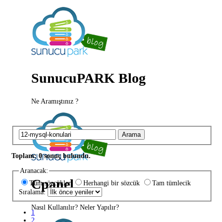
SunucuPARK Blog
Ne Aramıştınız ?
Arama
Toplam: 0 sonuç bulundu.
Aranacak:
Cpanel
Tüm sözcükler
Herhangi bir sözcük
Tam tümlecik
Sıralama:
Nasıl Kullanılır? Neler Yapılır?
1
2