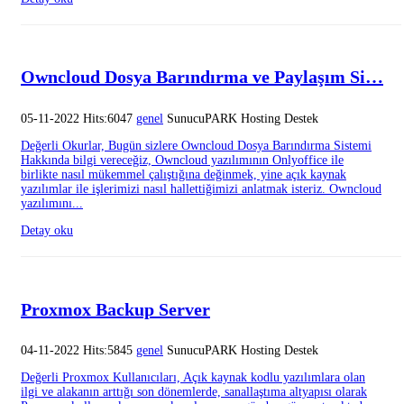
Owncloud Dosya Barındırma ve Paylaşım Si…
05-11-2022 Hits:6047
genel
SunucuPARK Hosting Destek
Değerli Okurlar, Bugün sizlere Owncloud Dosya Barındırma Sistemi
Hakkında bilgi vereceğiz, Owncloud yazılımının Onlyoffice ile
birlikte nasıl mükemmel çalıştığına değinmek, yine açık kaynak
yazılımlar ile işlerimizi nasıl hallettiğimizi anlatmak isteriz. Owncloud
yazılımını...
Detay oku
Proxmox Backup Server
04-11-2022 Hits:5845
genel
SunucuPARK Hosting Destek
Değerli Proxmox Kullanıcıları, Açık kaynak kodlu yazılımlara olan
ilgi ve alakanın arttığı son dönemlerde, sanallaştıma altyapısı olarak