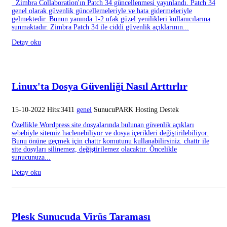
Zimbra Collaboration'ın Patch 34 güncellenmesi yayınlandı. Patch 34
genel olarak güvenlik güncellemeleriyle ve hata gidermeleriyle
gelmektedir. Bunun yanında 1-2 ufak güzel yenilikleri kullanıcılarına
sunmaktadır. Zimbra Patch 34 ile ciddi güvenlik açıklarının...
Detay oku
Linux'ta Dosya Güvenliği Nasıl Arttırlır
15-10-2022 Hits:3411
genel
SunucuPARK Hosting Destek
Özellikle Wordpress site dosyalarında bulunan güvenlik açıkları
sebebiyle sitemiz haclenebiliyor ve dosya içerikleri değiştirilebiliyor.
Bunu önüne geçmek için chattr komutunu kullanabilirsiniz. chattr ile
site dosyları silinemez, değiştirilemez olacaktır. Öncelikle
sunucunuza...
Detay oku
Plesk Sunucuda Virüs Taraması