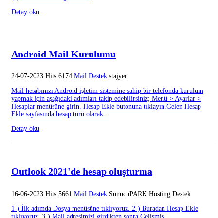
Detay oku
Android Mail Kurulumu
24-07-2023 Hits:6174
Mail Destek
stajyer
Mail hesabınızı Android işletim sistemine sahip bir telefonda kurulum
yapmak için aşağıdaki adımları takip edebilirsiniz; Menü > Ayarlar >
Hesaplar menüsüne girin. Hesap Ekle butonuna tıklayın.Gelen Hesap
Ekle sayfasında hesap türü olarak...
Detay oku
Outlook 2021'de hesap oluşturma
16-06-2023 Hits:5661
Mail Destek
SunucuPARK Hosting Destek
1-) İlk adımda Dosya menüsüne tıklıyoruz. 2-) Buradan Hesap Ekle
tıklıyoruz. 3-) Mail adresimizi girdikten sonra Gelişmiş