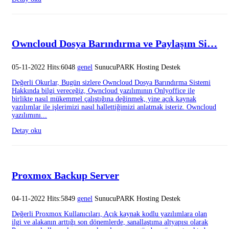
Owncloud Dosya Barındırma ve Paylaşım Si…
05-11-2022 Hits:6048
genel
SunucuPARK Hosting Destek
Değerli Okurlar, Bugün sizlere Owncloud Dosya Barındırma Sistemi
Hakkında bilgi vereceğiz, Owncloud yazılımının Onlyoffice ile
birlikte nasıl mükemmel çalıştığına değinmek, yine açık kaynak
yazılımlar ile işlerimizi nasıl hallettiğimizi anlatmak isteriz. Owncloud
yazılımını...
Detay oku
Proxmox Backup Server
04-11-2022 Hits:5849
genel
SunucuPARK Hosting Destek
Değerli Proxmox Kullanıcıları, Açık kaynak kodlu yazılımlara olan
ilgi ve alakanın arttığı son dönemlerde, sanallaştıma altyapısı olarak