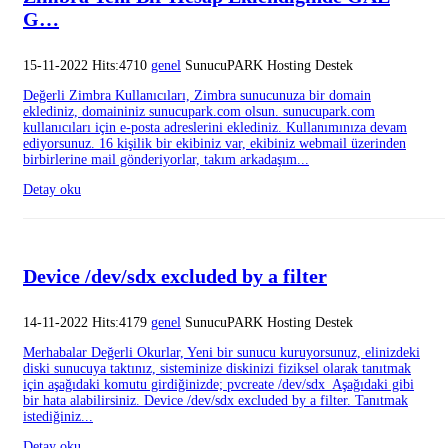
G…
15-11-2022 Hits:4710
genel
SunucuPARK Hosting Destek
Değerli Zimbra Kullanıcıları, Zimbra sunucunuza bir domain
eklediniz, domaininiz sunucupark.com olsun. sunucupark.com
kullanıcıları için e-posta adreslerini eklediniz. Kullanımınıza devam
ediyorsunuz. 16 kişilik bir ekibiniz var, ekibiniz webmail üzerinden
birbirlerine mail gönderiyorlar, takım arkadaşım...
Detay oku
Device /dev/sdx excluded by a filter
14-11-2022 Hits:4179
genel
SunucuPARK Hosting Destek
Merhabalar Değerli Okurlar, Yeni bir sunucu kuruyorsunuz, elinizdeki
diski sunucuya taktınız, sisteminize diskinizi fiziksel olarak tanıtmak
için aşağıdaki komutu girdiğinizde; pvcreate /dev/sdx Aşağıdaki gibi
bir hata alabilirsiniz. Device /dev/sdx excluded by a filter. Tanıtmak
istediğiniz...
Detay oku