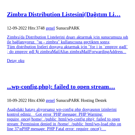
Zimbra Distribution Listesini(Dağıtım Li…
12-09-2022 Hits:3748
genel
SunucuPARK
Zimbra'da Distribution Listelerini dışarı aktarmak için sunucumuza ssh
ile bağlanıyoruz. "su - zimbra" kullanıcısına geçtikten sonra;
Tüm distribution listleri dosyaya aktarmak için "for i in `zmprov gadl`
; do zmprov gdl $i zimbraMailAlias zimbraMailForwardingAddress...
Detay oku
...wp-config.php): failed to open stream…
10-09-2022 Hits:4360
genel
SunucuPARK Hosting Destek
Aşağıdaki hatayı alıyorsanız wp-config.php dosyasının izinlerini
kontrol ediniz. Got error 'PHP message: PHP Warning:
require_once(/home/../public_html/wp-config.php): failed to open
stream: Permission denied in /home/../public_html/wp-load.php on
line 37\nPHP message: PHP Fatal error: require_once():...