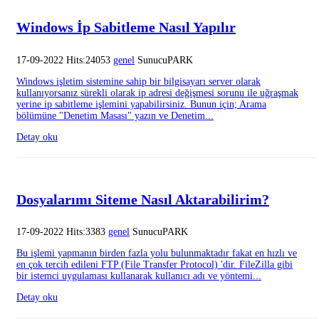
Windows İp Sabitleme Nasıl Yapılır
17-09-2022 Hits:24053
genel
SunucuPARK
Windows işletim sistemine sahip bir bilgisayarı server olarak
kullanıyorsanız sürekli olarak ip adresi değişmesi sorunu ile uğraşmak
yerine ip sabitleme işlemini yapabilirsiniz. Bunun için; Arama
bölümüne "Denetim Masası" yazın ve Denetim...
Detay oku
Dosyalarımı Siteme Nasıl Aktarabilirim?
17-09-2022 Hits:3383
genel
SunucuPARK
Bu işlemi yapmanın birden fazla yolu bulunmaktadır fakat en hızlı ve
en çok tercih edileni FTP (File Transfer Protocol) 'dir. FileZilla gibi
bir istemci uygulaması kullanarak kullanıcı adı ve yöntemi...
Detay oku