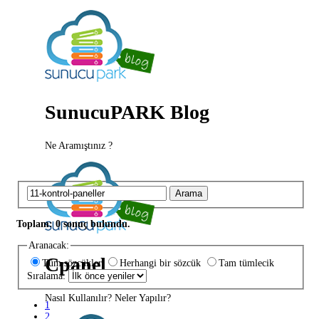
SunucuPARK Blog
Ne Aramıştınız ?
Arama
Toplam: 0 sonuç bulundu.
Aranacak:
Cpanel
Tüm sözcükler
Herhangi bir sözcük
Tam tümlecik
Sıralama:
Nasıl Kullanılır? Neler Yapılır?
1
2