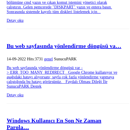
bölümüne cmd yazın ve çıkan komut istemini yönetici olarak
çalıştırın. Gelen pemcerede "DISKPART" yazın ve entera basın.
Sonrasında sistemde kayıtlı tüm diskleri listelemek için...
Detay oku
Bu web sayfasında yönlendirme döngüsü va…
14-09-2022 Hits:3731
genel
SunucuPARK
Bu web sayfasında yönlendirme döngüsü var -
> ERR_TOO_MANY_REDIRECT Google Chrome kullanıyor ve
aşağıdaki hatayı alıyorsanı; sayfa çok fazla yönlendirme yapmaya
çalıştığında bu hatayı görürsünüz. Faydalı Olması Dileği İle
SunucuPARK Destek
Detay oku
Windows Kullanıcı En Son Ne Zaman
Parola…