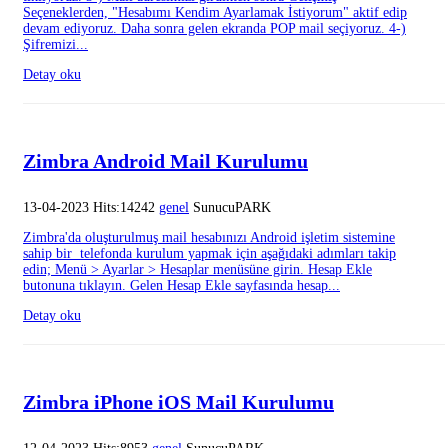
Seçeneklerden, "Hesabımı Kendim Ayarlamak İstiyorum" aktif edip
devam ediyoruz. Daha sonra gelen ekranda POP mail seçiyoruz. 4-)
Şifremizi...
Detay oku
Zimbra Android Mail Kurulumu
13-04-2023 Hits:14242
genel
SunucuPARK
Zimbra'da oluşturulmuş mail hesabınızı Android işletim sistemine
sahip bir telefonda kurulum yapmak için aşağıdaki adımları takip
edin; Menü > Ayarlar > Hesaplar menüsüne girin. Hesap Ekle
butonuna tıklayın. Gelen Hesap Ekle sayfasında hesap...
Detay oku
Zimbra iPhone iOS Mail Kurulumu