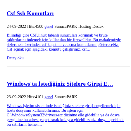
Csf Ssh Komutları
24-09-2022 Hits:4500
genel
SunucuPARK Hosting Destek
Bilindiği gibi CSF,linux tabanlı sunucuları korumak ve brute
saldırılarını önlemek için kullanılan bir firewalldur. Bu makalemizde
sizlere ssh üzerinden csf kapatma ve açma komutlarını göstereceğiz.
Csf açmak için aşağıdaki komutu çalıştırınız. csf...
Detay oku
Windows'ta İstediğiniz Sitelere Girişi E…
23-09-2022 Hits:4101
genel
SunucuPARK
Windows işletim sisteminde istediğiniz sitelere girişi engellemek için
hosts dosyasını kullanabilirsiniz. Bu işlem için;
C:\Windows\System32\drivers\etc dizinine elle gidebilir ya da dosya
gezginine bu adresi yapıştırarak kolayca gidebilirsiniz. dosya içerisinde
bu satırların hemen...