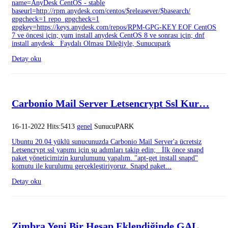
name=AnyDesk CentOS - stable
baseurl=http://rpm.anydesk.com/centos/$releasever/$basearch/
gpgcheck=1 repo_gpgcheck=1
gpgkey=https://keys.anydesk.com/repos/RPM-GPG-KEY EOF CentOS
7 ve öncesi için; yum install anydesk CentOS 8 ve sonrası için; dnf
install anydesk Faydalı Olması Dileğiyle, Sunucupark
Detay oku
Carbonio Mail Server Letsencrypt Ssl Kur…
16-11-2022 Hits:5413
genel
SunucuPARK
Ubuntu 20.04 yüklü sunucunuzda Carbonio Mail Server'a ücretsiz
Letsencrypt ssl yapımı için şu adımları takip edin; İlk önce snapd
paket yöneticimizin kurulumunu yapalım. "apt-get install snapd"
komutu ile kurulumu gerçekleştiriyoruz. Snapd paket...
Detay oku
Zimbra Yeni Bir Hesap Eklendiğinde GAL