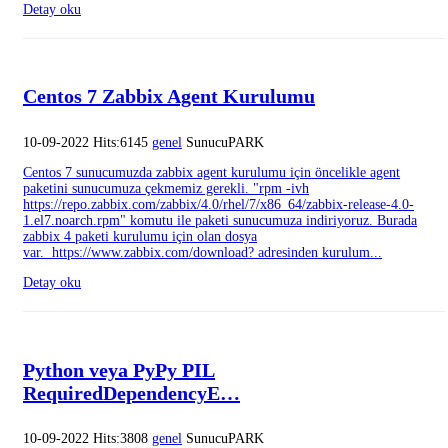
Detay oku
Centos 7 Zabbix Agent Kurulumu
10-09-2022 Hits:6145
genel
SunucuPARK
Centos 7 sunucumuzda zabbix agent kurulumu için öncelikle agent
paketini sunucumuza çekmemiz gerekli. "rpm -ivh
https://repo.zabbix.com/zabbix/4.0/rhel/7/x86_64/zabbix-release-4.0-
1.el7.noarch.rpm" komutu ile paketi sunucumuza indiriyoruz. Burada
zabbix 4 paketi kurulumu için olan dosya
var. https://www.zabbix.com/download? adresinden kurulum...
Detay oku
Python veya PyPy PIL
RequiredDependencyE…
10-09-2022 Hits:3808
genel
SunucuPARK