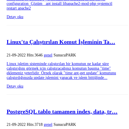
configuration Çözüm apt install libapache2-mod-php systemctl
restart apache2
Detay oku
Linux'ta Çalıştırılan Komut İşleminin Ta…
21-09-2022 Hits:3646
genel
SunucuPARK
Linux işletim sisteminde çalıştırılan bir komutun ne kadar süre
çalıştırığını görmek için çalıştıracağınız komutun başıma "time"
eklemeniz yeterlidir. Örnek olarak "time apt-get update" komutunu
çalıştırdığınızda update işlemini yapacak ve işlem bittiğinde...
Detay oku
PostgreSQL tablo tamamen index, data, tr…
21-09-2022 Hits:3718
genel
SunucuPARK