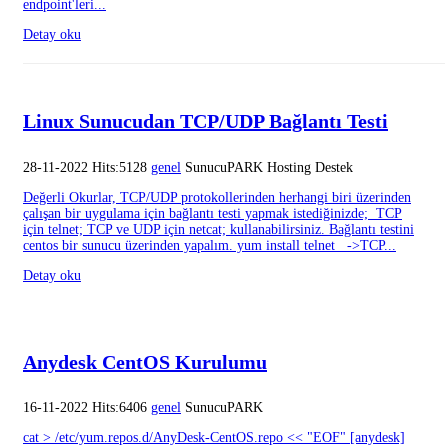
endpoint'leri...
Detay oku
Linux Sunucudan TCP/UDP Bağlantı Testi
28-11-2022 Hits:5128
genel
SunucuPARK Hosting Destek
Değerli Okurlar, TCP/UDP protokollerinden herhangi biri üzerinden
çalışan bir uygulama için bağlantı testi yapmak istediğinizde; TCP
için telnet; TCP ve UDP için netcat; kullanabilirsiniz. Bağlantı testini
centos bir sunucu üzerinden yapalım. yum install telnet ->TCP...
Detay oku
Anydesk CentOS Kurulumu
16-11-2022 Hits:6406
genel
SunucuPARK
cat > /etc/yum.repos.d/AnyDesk-CentOS.repo << "EOF" [anydesk]