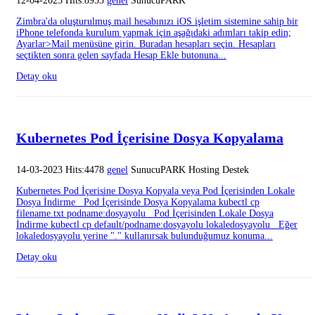
12-04-2023 Hits:8953
genel
SunucuPARK
Zimbra'da oluşturulmuş mail hesabınızı iOS işletim sistemine sahip bir
iPhone telefonda kurulum yapmak için aşağıdaki adımları takip edin;
Ayarlar>Mail menüsüne girin. Buradan hesapları seçin. Hesapları
seçtikten sonra gelen sayfada Hesap Ekle butonuna...
Detay oku
Kubernetes Pod İçerisine Dosya Kopyalama
14-03-2023 Hits:4478
genel
SunucuPARK Hosting Destek
Kubernetes Pod İçerisine Dosya Kopyala veya Pod İçerisinden Lokale
Dosya İndirme Pod İçerisinde Dosya Kopyalama kubectl cp
filename.txt podname:dosyayolu Pod İçerisinden Lokale Dosya
İndirme kubectl cp default/podname:dosyayolu lokaledosyayolu Eğer
lokaledosyayolu yerine "." kullanırsak bulunduğumuz konuma...
Detay oku