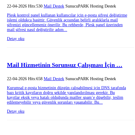
22-04-2026 Hits:530
Mail Destek
SunucuPARK Hosting Destek
Plesk kontrol panel kullanan kullanıcılar için e-posta şifresi değiştirme
işlemi oldukça basittir. Güvenlik açısından belirli aralıklarla mail
şifrenizi güncellemeniz önerilir. Bu rehberde, Plesk panel üzerinden
mail şifresi nasıl değiştirilir adım...
Detay oku
Mail Hizmetinin Sorunsuz Çalışması İçin …
22-04-2026 Hits:658
Mail Destek
SunucuPARK Hosting Destek
Kurumsal e-posta hizmetinin düzgün çalışabilmesi için DNS tarafında
bazı kritik kayıtların doğru şekilde yapılandırılması gerekir. Bu
kayıtlar eksik veya hatalı olduğunda mailler spam’e düşebilir, teslim
edilemeyebilir veya güvenlik sorunları yaşanabilir. Bu...
Detay oku