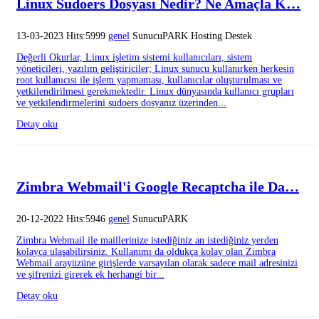
Linux Sudoers Dosyası Nedir? Ne Amaçla K…
13-03-2023 Hits:5999
genel
SunucuPARK Hosting Destek
Değerli Okurlar, Linux işletim sistemi kullanıcıları, sistem
yöneticileri, yazılım geliştiriciler; Linux sunucu kullanırken herkesin
root kullanıcısı ile işlem yapmaması, kullanıcılar oluşturulması ve
yetkilendirilmesi gerekmektedir. Linux dünyasında kullanıcı grupları
ve yetkilendirmelerini sudoers dosyanız üzerinden...
Detay oku
Zimbra Webmail'i Google Recaptcha ile Da…
20-12-2022 Hits:5946
genel
SunucuPARK
Zimbra Webmail ile maillerinize istediğiniz an istediğiniz yerden
kolayca ulaşabilirsiniz. Kullanımı da oldukça kolay olan Zimbra
Webmail arayüzüne girişlerde varsayılan olarak sadece mail adresinizi
ve şifrenizi girerek ek herhangi bir...
Detay oku