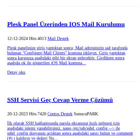
Plesk Panel Üzerinden IOS Mail Kurulumu
12-12-2024 Hits:4013
Mail Destek
Plesk panelinize giriş yaptıktan sonra; Mail adresinizin sağ tarafında
bulunan “Configure Mail Clients” kısmına tıklayın. Giriş yaptıktan
sonra karşınıza aşağıdaki gibi bir ekran gelecektir. Girdikten sonra
aşağıda ok ile gösterilen iOS Mail kısmına...
Detay oku
SSH Servisi Geç Cevap Verme Çözümü
20-12-2023 Hits:7420
Centos Destek
SunucuPARK
İlk olarak SSH bağlantısında parola ekranının hızlı gelmesi için
aşağıdaki işlemi yapabilirsiniz. nano /etc/ssh/sshd_config --> ile
sshd_config dosyasını açtıktan sonra aşağıdaki satırı bulun ve comment
(#) i kaldırın ve değeri No...