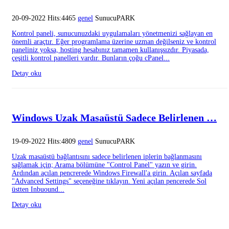
20-09-2022 Hits:4465
genel
SunucuPARK
Kontrol paneli, sunucunuzdaki uygulamaları yönetmenizi sağlayan en
önemli araçtır. Eğer programlama üzerine uzman değilseniz ve kontrol
paneliniz yoksa, hosting hesabınız tamamen kullanışsızdır. Piyasada,
çeşitli kontrol panelleri vardır. Bunların çoğu cPanel...
Detay oku
Windows Uzak Masaüstü Sadece Belirlenen …
19-09-2022 Hits:4809
genel
SunucuPARK
Uzak masaüstü bağlantısını sadece belirlenen iplerin bağlanmasını
sağlamak için; Arama bölümüne "Control Panel" yazın ve girin.
Ardından açılan pencrerede Windows Firewall'a girin. Açılan sayfada
"Advanced Settings" seçeneğine tıklayın. Yeni açılan pencerede Sol
üstten Inbuound...
Detay oku