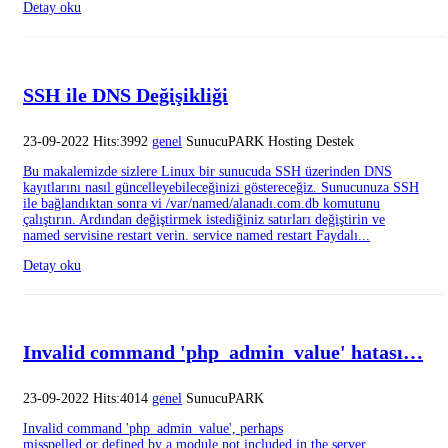
Detay oku
SSH ile DNS Değişikliği
23-09-2022 Hits:3992
genel
SunucuPARK Hosting Destek
Bu makalemizde sizlere Linux bir sunucuda SSH üzerinden DNS
kayıtlarını nasıl güncelleyebileceğinizi göstereceğiz. Sunucunuza SSH
ile bağlandıktan sonra vi /var/named/alanadı.com.db komutunu
çalıştırın. Ardından değiştirmek istediğiniz satırları değiştirin ve
named servisine restart verin. service named restart Faydalı...
Detay oku
Invalid command 'php_admin_value' hatası…
23-09-2022 Hits:4014
genel
SunucuPARK
Invalid command 'php_admin_value', perhaps
misspelled or defined by a module not included in the server