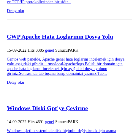
ve TCP/IP protokollerinden birisidir...
Detay oku
CWP Apache Hata Loglarının Dosya Yolu
15-09-2022 Hits:3385
genel
SunucuPARK
Centos web panelde, Apache genel hata loglarını incelemek için dosya
yolu aşağıdaki gibidir. /usr/local/apache/logs Belirli bir domain için
apache hata loglarını incelemek için aşağıdaki dosya yolunu
giriniz.Sonrasında tab tuşuna basıp domainizi yazınız.Tab...
Detay oku
Windows Diski Gpt'ye Çevirme
14-09-2022 Hits:4691
genel
SunucuPARK
Windows işletim sisteminde disk biçimini değiştirmek için arama