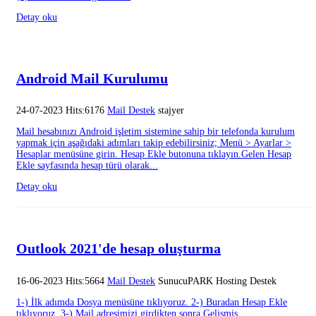
Detay oku
Android Mail Kurulumu
24-07-2023 Hits:6176
Mail Destek
stajyer
Mail hesabınızı Android işletim sistemine sahip bir telefonda kurulum
yapmak için aşağıdaki adımları takip edebilirsiniz; Menü > Ayarlar >
Hesaplar menüsüne girin. Hesap Ekle butonuna tıklayın.Gelen Hesap
Ekle sayfasında hesap türü olarak...
Detay oku
Outlook 2021'de hesap oluşturma
16-06-2023 Hits:5664
Mail Destek
SunucuPARK Hosting Destek
1-) İlk adımda Dosya menüsüne tıklıyoruz. 2-) Buradan Hesap Ekle
tıklıyoruz. 3-) Mail adresimizi girdikten sonra Gelişmiş