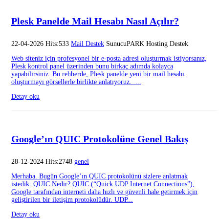
Plesk Panelde Mail Hesabı Nasıl Açılır?
22-04-2026 Hits:533
Mail Destek
SunucuPARK Hosting Destek
Web siteniz için profesyonel bir e-posta adresi oluşturmak istiyorsanız,
Plesk kontrol panel üzerinden bunu birkaç adımda kolayca
yapabilirsiniz. Bu rehberde, Plesk panelde yeni bir mail hesabı
oluşturmayı görsellerle birlikte anlatıyoruz. ...
Detay oku
Google’ın QUIC Protokolüne Genel Bakış
28-12-2024 Hits:2748
genel
Merhaba. Bugün Google’ın QUIC protokolünü sizlere anlatmak
istedik. QUIC Nedir? QUIC (“Quick UDP Internet Connections”),
Google tarafından interneti daha hızlı ve güvenli hale getirmek için
geliştirilen bir iletişim protokolüdür. UDP...
Detay oku