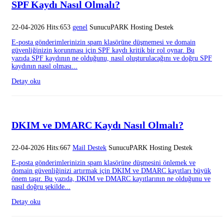
SPF Kaydı Nasıl Olmalı?
22-04-2026 Hits:653
genel
SunucuPARK Hosting Destek
E-posta gönderimlerinizin spam klasörüne düşmemesi ve domain
güvenliğinizin korunması için SPF kaydı kritik bir rol oynar. Bu
yazıda SPF kaydının ne olduğunu, nasıl oluşturulacağını ve doğru SPF
kaydının nasıl olması...
Detay oku
DKIM ve DMARC Kaydı Nasıl Olmalı?
22-04-2026 Hits:667
Mail Destek
SunucuPARK Hosting Destek
E-posta gönderimlerinizin spam klasörüne düşmesini önlemek ve
domain güvenliğinizi artırmak için DKIM ve DMARC kayıtları büyük
önem taşır. Bu yazıda, DKIM ve DMARC kayıtlarının ne olduğunu ve
nasıl doğru şekilde...
Detay oku