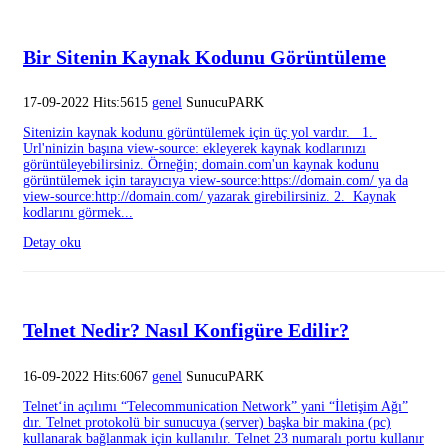
Bir Sitenin Kaynak Kodunu Görüntüleme
17-09-2022 Hits:5615
genel
SunucuPARK
Sitenizin kaynak kodunu görüntülemek için üç yol vardır. 1.
Url'ninizin başına view-source: ekleyerek kaynak kodlarınızı
görüntüleyebilirsiniz. Örneğin; domain.com'un kaynak kodunu
görüntülemek için tarayıcıya view-source:https://domain.com/ ya da
view-source:http://domain.com/ yazarak girebilirsiniz. 2. Kaynak
kodlarını görmek...
Detay oku
Telnet Nedir? Nasıl Konfigüre Edilir?
16-09-2022 Hits:6067
genel
SunucuPARK
Telnet‘in açılımı “Telecommunication Network” yani “İletişim Ağı”
dır. Telnet protokolü bir sunucuya (server) başka bir makina (pc)
kullanarak bağlanmak için kullanılır. Telnet 23 numaralı portu kullanır