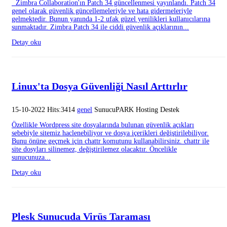
Zimbra Collaboration'ın Patch 34 güncellenmesi yayınlandı. Patch 34
genel olarak güvenlik güncellemeleriyle ve hata gidermeleriyle
gelmektedir. Bunun yanında 1-2 ufak güzel yenilikleri kullanıcılarına
sunmaktadır. Zimbra Patch 34 ile ciddi güvenlik açıklarının...
Detay oku
Linux'ta Dosya Güvenliği Nasıl Arttırlır
15-10-2022 Hits:3414
genel
SunucuPARK Hosting Destek
Özellikle Wordpress site dosyalarında bulunan güvenlik açıkları
sebebiyle sitemiz haclenebiliyor ve dosya içerikleri değiştirilebiliyor.
Bunu önüne geçmek için chattr komutunu kullanabilirsiniz. chattr ile
site dosyları silinemez, değiştirilemez olacaktır. Öncelikle
sunucunuza...
Detay oku
Plesk Sunucuda Virüs Taraması