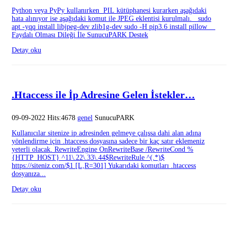
Python veya PyPy kullanırken PIL kütüphanesi kurarken aşağıdaki
hata alınıyor ise aşağıdaki komut ile JPEG eklentisi kurulmalı. sudo
apt -yqq install libjpeg-dev zlib1g-dev sudo -H pip3.6 install pillow
Faydalı Olması Dileği İle SunucuPARK Destek
Detay oku
.Htaccess ile İp Adresine Gelen İstekler…
09-09-2022 Hits:4678
genel
SunucuPARK
Kullanıcılar sitenize ip adresinden gelmeye çalışsa dahi alan adına
yönlendirme için .htaccess dosyasına sadece bir kaç satır eklemeniz
yeterli olacak. RewriteEngine OnRewriteBase /RewriteCond %
{HTTP_HOST} ^11\.22\.33\.44$RewriteRule ^(.*)$
https://siteniz.com/$1 [L,R=301] Yukarıdaki komutları .htaccess
dosyanıza...
Detay oku