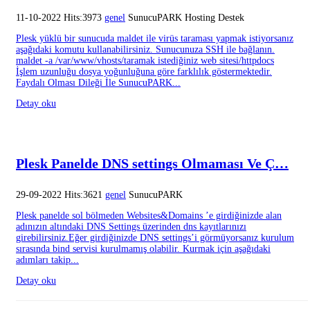
11-10-2022 Hits:3973
genel
SunucuPARK Hosting Destek
Plesk yüklü bir sunucuda maldet ile virüs taraması yapmak istiyorsanız
aşağıdaki komutu kullanabilirsiniz. Sunucunuza SSH ile bağlanın.
maldet -a /var/www/vhosts/taramak istediğiniz web sitesi/httpdocs
İşlem uzunluğu dosya yoğunluğuna göre farklılık göstermektedir.
Faydalı Olması Dileği İle SunucuPARK...
Detay oku
Plesk Panelde DNS settings Olmaması Ve Ç…
29-09-2022 Hits:3621
genel
SunucuPARK
Plesk panelde sol bölmeden Websites&Domains ’e girdiğinizde alan
adınızın altındaki DNS Settings üzerinden dns kayıtlarınızı
girebilirsiniz.Eğer girdiğinizde DNS settings’i görmüyorsanız kurulum
sırasında bind servisi kurulmamış olabilir. Kurmak için aşağıdaki
adımları takip...
Detay oku