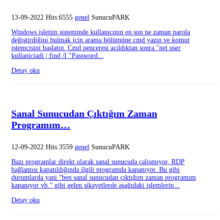
13-09-2022 Hits:6555
genel
SunucuPARK
Windows işletim sisteminde kullanıcının en son ne zaman parola
değiştirdiğini bulmak için arama bölümüne cmd yazın ve komut
istemcisini başlatın. Cmd penceresi açıldıktan sonra "net user
kullaniciadi | find /I "Password...
Detay oku
Sanal Sunucudan Çıktığım Zaman
Programım…
12-09-2022 Hits:3559
genel
SunucuPARK
Bazı programlar direkt olarak sanal sunucuda çalışmıyor, RDP
bağlantısı kapatıldığında ilgili programda kapanıyor. Bu gibi
durumlarda yani “ben sanal sunucudan çıktığım zaman programım
kapanıyor vb.” gibi gelen şikayetlerde aşağıdaki işlemlerin...
Detay oku