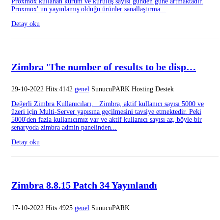
Proxmox kullanan kurum ve kuruluş sayısı günden güne artmaktadır.
Proxmox' un yayınlamış olduğu ürünler sanallaştırma...
Detay oku
Zimbra 'The number of results to be disp…
29-10-2022 Hits:4142
genel
SunucuPARK Hosting Destek
Değerli Zimbra Kullanıcıları, Zimbra, aktif kullanıcı sayısı 5000 ve
üzeri için Multi-Server yapısına geçilmesini tavsiye etmektedir. Peki
5000'den fazla kullanıcımız var ve aktif kullanıcı sayısı az, böyle bir
senaryoda zimbra admin panelinden...
Detay oku
Zimbra 8.8.15 Patch 34 Yayınlandı
17-10-2022 Hits:4925
genel
SunucuPARK