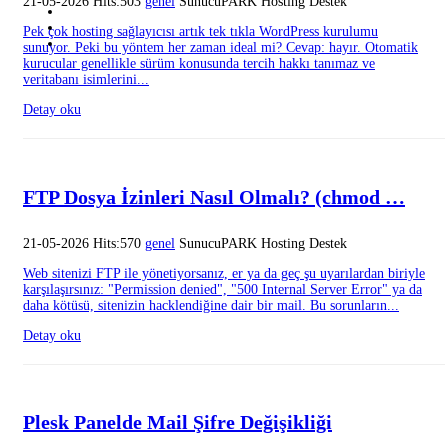
21-05-2026 Hits:503
genel
SunucuPARK Hosting Destek
Pek çok hosting sağlayıcısı artık tek tıkla WordPress kurulumu
sunuyor. Peki bu yöntem her zaman ideal mi? Cevap: hayır. Otomatik
kurucular genellikle sürüm konusunda tercih hakkı tanımaz ve
veritabanı isimlerini...
Detay oku
FTP Dosya İzinleri Nasıl Olmalı? (chmod …
21-05-2026 Hits:570
genel
SunucuPARK Hosting Destek
Web sitenizi FTP ile yönetiyorsanız, er ya da geç şu uyarılardan biriyle
karşılaşırsınız: "Permission denied", "500 Internal Server Error" ya da
daha kötüsü, sitenizin hacklendiğine dair bir mail. Bu sorunların...
Detay oku
Plesk Panelde Mail Şifre Değişikliği