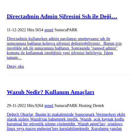
Directadmin Admin Şifresini Ssh ile Deği…
11-12-2022 Hits:5654
genel
SunucuPARK
Directadmin kullanırken admin parolanızı unuttuysanız ssh ile
sunucunuza bağlanıp kolayca şifrenizi değiştirebilirsiniz. Bunun için
öncelikle ssh ile sunucunuza bağlanın. Sonrasında "passwd admin"
komutu ile kullanmak istediğiniz yeni şifrenizi belirleyin. İşlem
tamam...
Detay oku
Wazuh Nedir? Kullanım Amaçları
29-11-2022 Hits:9264
genel
SunucuPARK Hosting Destek
Değerli Okurlar, Bugün ki makalemizde Sunucupark Verimerkezi ekibi
olarak sizlere Wazuh'tan bahsetmek istedik. Wazuh, açık kaynak kodlu
kurumsal bir güvenlik izleme çözümüdür. Wazuh agent'ları; windows,
linux veya macos endpoint'lere kurulabilmektedir. Kurulumu yapılan