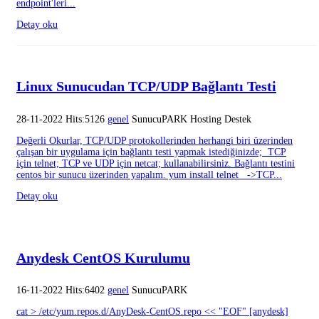
endpoint'leri...
Detay oku
Linux Sunucudan TCP/UDP Bağlantı Testi
28-11-2022 Hits:5126
genel
SunucuPARK Hosting Destek
Değerli Okurlar, TCP/UDP protokollerinden herhangi biri üzerinden
çalışan bir uygulama için bağlantı testi yapmak istediğinizde; TCP
için telnet; TCP ve UDP için netcat; kullanabilirsiniz. Bağlantı testini
centos bir sunucu üzerinden yapalım. yum install telnet ->TCP...
Detay oku
Anydesk CentOS Kurulumu
16-11-2022 Hits:6402
genel
SunucuPARK
cat > /etc/yum.repos.d/AnyDesk-CentOS.repo << "EOF" [anydesk]