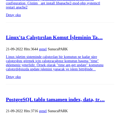
configuration Çözüm apt install libapache2-mod-php systemctl
restart apache2
Detay oku
Linux'ta Çalıştırılan Komut İşleminin Ta…
21-09-2022 Hits:3644
genel
SunucuPARK
Linux işletim sisteminde çalıştırılan bir komutun ne kadar süre
çalıştırığını görmek için çalıştıracağınız komutun başıma "time"
eklemeniz yeterlidir. Örnek olarak "time apt-get update" komutunu
çalıştırdığınızda update işlemini yapacak ve işlem bittiğinde...
Detay oku
PostgreSQL tablo tamamen index, data, tr…
21-09-2022 Hits:3716
genel
SunucuPARK