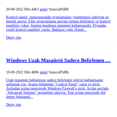
20-09-2022 Hits:4463
genel
SunucuPARK
Kontrol paneli, sunucunuzdaki uygulamaları yönetmenizi sağlayan en
önemli araçtır. Eğer programlama üzerine uzman değilseniz ve kontrol
paneliniz yoksa, hosting hesabınız tamamen kullanışsızdır. Piyasada,
çeşitli kontrol panelleri vardır. Bunların çoğu cPanel...
Detay oku
Windows Uzak Masaüstü Sadece Belirlenen …
19-09-2022 Hits:4806
genel
SunucuPARK
Uzak masaüstü bağlantısını sadece belirlenen iplerin bağlanmasını
sağlamak için; Arama bölümüne "Control Panel" yazın ve girin.
Ardından açılan pencrerede Windows Firewall'a girin. Açılan sayfada
"Advanced Settings" seçeneğine tıklayın. Yeni açılan pencerede Sol
üstten Inbuound...
Detay oku