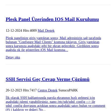
Plesk Panel Üzerinden IOS Mail Kurulumu
12-12-2024 Hits:4009
Mail Destek
Plesk panelinize giriş yaptıktan sonra; Mail adresinizin sağ tarafında
bulunan “Configure Mail Clients” kısmına tıklayın. Giriş yaptıktan
sonra karşınıza aşağıdaki gibi bir ekran gelecektir. Girdikten sonra
aşağıda ok ile gösterilen iOS Mail kısmına...
Detay oku
SSH Servisi Geç Cevap Verme Çözümü
20-12-2023 Hits:7417
Centos Destek
SunucuPARK
İlk olarak SSH bağlantısında parola ekranının hızlı gelmesi için
aşağıdaki işlemi yapabilirsiniz. nano /etc/ssh/sshd_config --> ile
sshd_config dosyasını açtıktan sonra aşağıdaki satırı bulun ve comment
(#) i kaldırın ve değeri No...