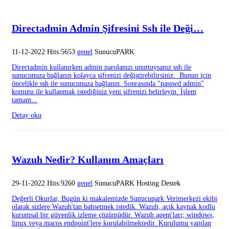
Directadmin Admin Şifresini Ssh ile Deği…
11-12-2022 Hits:5653
genel
SunucuPARK
Directadmin kullanırken admin parolanızı unuttuysanız ssh ile
sunucunuza bağlanıp kolayca şifrenizi değiştirebilirsiniz. Bunun için
öncelikle ssh ile sunucunuza bağlanın. Sonrasında "passwd admin"
komutu ile kullanmak istediğiniz yeni şifrenizi belirleyin. İşlem
tamam...
Detay oku
Wazuh Nedir? Kullanım Amaçları
29-11-2022 Hits:9260
genel
SunucuPARK Hosting Destek
Değerli Okurlar, Bugün ki makalemizde Sunucupark Verimerkezi ekibi
olarak sizlere Wazuh'tan bahsetmek istedik. Wazuh, açık kaynak kodlu
kurumsal bir güvenlik izleme çözümüdür. Wazuh agent'ları; windows,
linux veya macos endpoint'lere kurulabilmektedir. Kurulumu yapılan