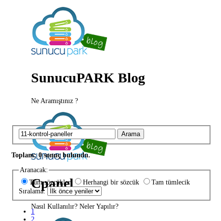
SunucuPARK Blog
Ne Aramıştınız ?
Arama
Toplam: 0 sonuç bulundu.
Aranacak:
Cpanel
Tüm sözcükler
Herhangi bir sözcük
Tam tümlecik
Sıralama:
Nasıl Kullanılır? Neler Yapılır?
1
2