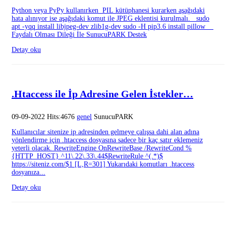
Python veya PyPy kullanırken PIL kütüphanesi kurarken aşağıdaki
hata alınıyor ise aşağıdaki komut ile JPEG eklentisi kurulmalı. sudo
apt -yqq install libjpeg-dev zlib1g-dev sudo -H pip3.6 install pillow
Faydalı Olması Dileği İle SunucuPARK Destek
Detay oku
.Htaccess ile İp Adresine Gelen İstekler…
09-09-2022 Hits:4676
genel
SunucuPARK
Kullanıcılar sitenize ip adresinden gelmeye çalışsa dahi alan adına
yönlendirme için .htaccess dosyasına sadece bir kaç satır eklemeniz
yeterli olacak. RewriteEngine OnRewriteBase /RewriteCond %
{HTTP_HOST} ^11\.22\.33\.44$RewriteRule ^(.*)$
https://siteniz.com/$1 [L,R=301] Yukarıdaki komutları .htaccess
dosyanıza...
Detay oku