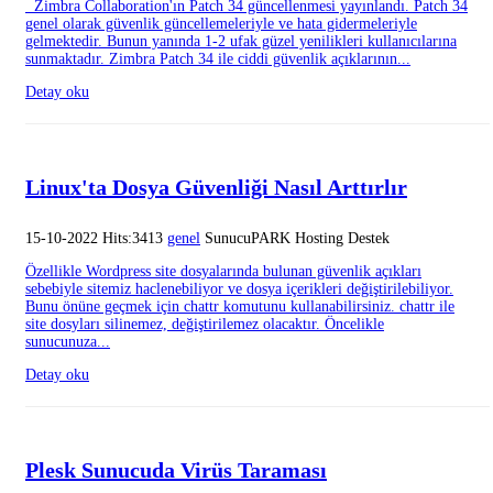
Zimbra Collaboration'ın Patch 34 güncellenmesi yayınlandı. Patch 34
genel olarak güvenlik güncellemeleriyle ve hata gidermeleriyle
gelmektedir. Bunun yanında 1-2 ufak güzel yenilikleri kullanıcılarına
sunmaktadır. Zimbra Patch 34 ile ciddi güvenlik açıklarının...
Detay oku
Linux'ta Dosya Güvenliği Nasıl Arttırlır
15-10-2022 Hits:3413
genel
SunucuPARK Hosting Destek
Özellikle Wordpress site dosyalarında bulunan güvenlik açıkları
sebebiyle sitemiz haclenebiliyor ve dosya içerikleri değiştirilebiliyor.
Bunu önüne geçmek için chattr komutunu kullanabilirsiniz. chattr ile
site dosyları silinemez, değiştirilemez olacaktır. Öncelikle
sunucunuza...
Detay oku
Plesk Sunucuda Virüs Taraması