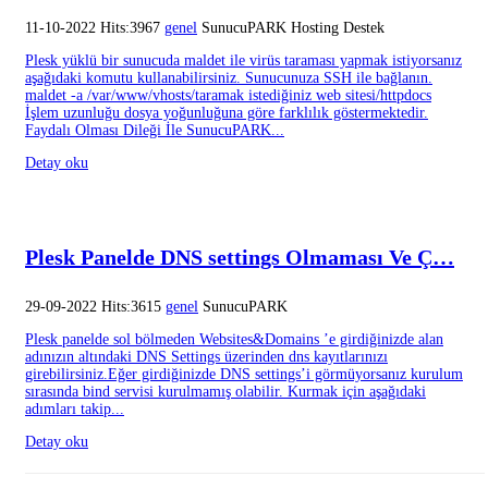
11-10-2022 Hits:3967
genel
SunucuPARK Hosting Destek
Plesk yüklü bir sunucuda maldet ile virüs taraması yapmak istiyorsanız
aşağıdaki komutu kullanabilirsiniz. Sunucunuza SSH ile bağlanın.
maldet -a /var/www/vhosts/taramak istediğiniz web sitesi/httpdocs
İşlem uzunluğu dosya yoğunluğuna göre farklılık göstermektedir.
Faydalı Olması Dileği İle SunucuPARK...
Detay oku
Plesk Panelde DNS settings Olmaması Ve Ç…
29-09-2022 Hits:3615
genel
SunucuPARK
Plesk panelde sol bölmeden Websites&Domains ’e girdiğinizde alan
adınızın altındaki DNS Settings üzerinden dns kayıtlarınızı
girebilirsiniz.Eğer girdiğinizde DNS settings’i görmüyorsanız kurulum
sırasında bind servisi kurulmamış olabilir. Kurmak için aşağıdaki
adımları takip...
Detay oku