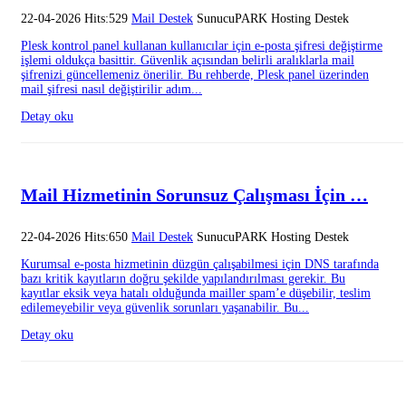
22-04-2026 Hits:529
Mail Destek
SunucuPARK Hosting Destek
Plesk kontrol panel kullanan kullanıcılar için e-posta şifresi değiştirme
işlemi oldukça basittir. Güvenlik açısından belirli aralıklarla mail
şifrenizi güncellemeniz önerilir. Bu rehberde, Plesk panel üzerinden
mail şifresi nasıl değiştirilir adım...
Detay oku
Mail Hizmetinin Sorunsuz Çalışması İçin …
22-04-2026 Hits:650
Mail Destek
SunucuPARK Hosting Destek
Kurumsal e-posta hizmetinin düzgün çalışabilmesi için DNS tarafında
bazı kritik kayıtların doğru şekilde yapılandırılması gerekir. Bu
kayıtlar eksik veya hatalı olduğunda mailler spam’e düşebilir, teslim
edilemeyebilir veya güvenlik sorunları yaşanabilir. Bu...
Detay oku