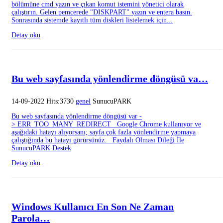
bölümüne cmd yazın ve çıkan komut istemini yönetici olarak
çalıştırın. Gelen pemcerede "DISKPART" yazın ve entera basın.
Sonrasında sistemde kayıtlı tüm diskleri listelemek için...
Detay oku
Bu web sayfasında yönlendirme döngüsü va…
14-09-2022 Hits:3730
genel
SunucuPARK
Bu web sayfasında yönlendirme döngüsü var -
> ERR_TOO_MANY_REDIRECT Google Chrome kullanıyor ve
aşağıdaki hatayı alıyorsanı; sayfa çok fazla yönlendirme yapmaya
çalıştığında bu hatayı görürsünüz. Faydalı Olması Dileği İle
SunucuPARK Destek
Detay oku
Windows Kullanıcı En Son Ne Zaman
Parola…