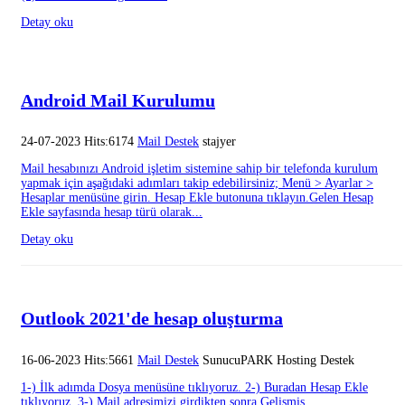
Detay oku
Android Mail Kurulumu
24-07-2023 Hits:6174
Mail Destek
stajyer
Mail hesabınızı Android işletim sistemine sahip bir telefonda kurulum
yapmak için aşağıdaki adımları takip edebilirsiniz; Menü > Ayarlar >
Hesaplar menüsüne girin. Hesap Ekle butonuna tıklayın.Gelen Hesap
Ekle sayfasında hesap türü olarak...
Detay oku
Outlook 2021'de hesap oluşturma
16-06-2023 Hits:5661
Mail Destek
SunucuPARK Hosting Destek
1-) İlk adımda Dosya menüsüne tıklıyoruz. 2-) Buradan Hesap Ekle
tıklıyoruz. 3-) Mail adresimizi girdikten sonra Gelişmiş