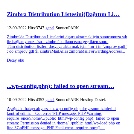
Zimbra Distribution Listesini(Dağıtım Li…
12-09-2022 Hits:3747
genel
SunucuPARK
Zimbra'da Distribution Listelerini dışarı aktarmak için sunucumuza ssh
ile bağlanıyoruz. "su - zimbra" kullanıcısına geçtikten sonra;
Tüm distribution listleri dosyaya aktarmak için "for i in `zmprov gadl`
; do zmprov gdl $i zimbraMailAlias zimbraMailForwardingAddress...
Detay oku
...wp-config.php): failed to open stream…
10-09-2022 Hits:4353
genel
SunucuPARK Hosting Destek
Aşağıdaki hatayı alıyorsanız wp-config.php dosyasının izinlerini
kontrol ediniz. Got error 'PHP message: PHP Warning:
require_once(/home/../public_html/wp-config.php): failed to open
stream: Permission denied in /home/../public_html/wp-load.php on
line 37\nPHP message: PHP Fatal error: require_once():...