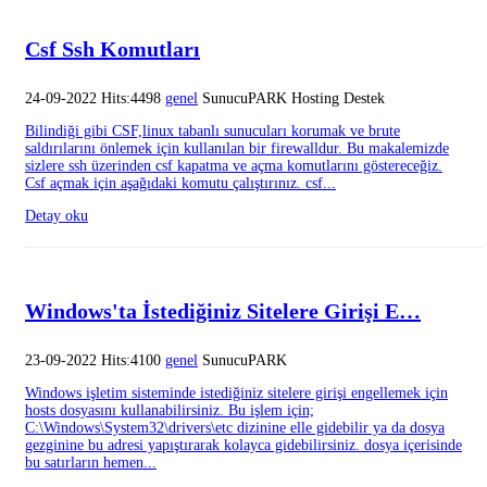
Csf Ssh Komutları
24-09-2022 Hits:4498
genel
SunucuPARK Hosting Destek
Bilindiği gibi CSF,linux tabanlı sunucuları korumak ve brute
saldırılarını önlemek için kullanılan bir firewalldur. Bu makalemizde
sizlere ssh üzerinden csf kapatma ve açma komutlarını göstereceğiz.
Csf açmak için aşağıdaki komutu çalıştırınız. csf...
Detay oku
Windows'ta İstediğiniz Sitelere Girişi E…
23-09-2022 Hits:4100
genel
SunucuPARK
Windows işletim sisteminde istediğiniz sitelere girişi engellemek için
hosts dosyasını kullanabilirsiniz. Bu işlem için;
C:\Windows\System32\drivers\etc dizinine elle gidebilir ya da dosya
gezginine bu adresi yapıştırarak kolayca gidebilirsiniz. dosya içerisinde
bu satırların hemen...