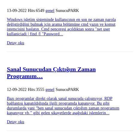
13-09-2022 Hits:6549
genel
SunucuPARK
Windows işletim sisteminde kullanıcının en son ne zaman parola
değiştirdiğini bulmak için arama bölümüne cmd yazın ve komut
istemcisini başlatın. Cmd penceresi açıldıktan sonra "net user
kullaniciadi | find /I "Password...
Detay oku
Sanal Sunucudan Çıktığım Zaman
Programım…
12-09-2022 Hits:3555
genel
SunucuPARK
Bazı programlar direkt olarak sanal sunucuda çalışmıyor, RDP
bağlantısı kapatıldığında ilgili programda kapanıyor. Bu gibi
durumlarda yani “ben sanal sunucudan çıktığım zaman programım
kapanıyor vb.” gibi gelen şikayetlerde aşağıdaki işlemlerin...
Detay oku