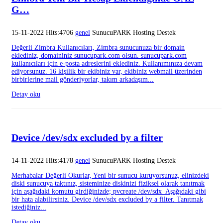
G…
15-11-2022 Hits:4706
genel
SunucuPARK Hosting Destek
Değerli Zimbra Kullanıcıları, Zimbra sunucunuza bir domain
eklediniz, domaininiz sunucupark.com olsun. sunucupark.com
kullanıcıları için e-posta adreslerini eklediniz. Kullanımınıza devam
ediyorsunuz. 16 kişilik bir ekibiniz var, ekibiniz webmail üzerinden
birbirlerine mail gönderiyorlar, takım arkadaşım...
Detay oku
Device /dev/sdx excluded by a filter
14-11-2022 Hits:4178
genel
SunucuPARK Hosting Destek
Merhabalar Değerli Okurlar, Yeni bir sunucu kuruyorsunuz, elinizdeki
diski sunucuya taktınız, sisteminize diskinizi fiziksel olarak tanıtmak
için aşağıdaki komutu girdiğinizde; pvcreate /dev/sdx Aşağıdaki gibi
bir hata alabilirsiniz. Device /dev/sdx excluded by a filter. Tanıtmak
istediğiniz...
Detay oku