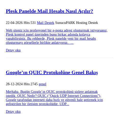
Plesk Panelde Mail Hesabı Nasıl Açılır?
22-04-2026 Hits:531
Mail Destek
SunucuPARK Hosting Destek
Web siteniz için profesyonel bir e-posta adresi oluşturmak istiyorsanız,
Plesk kontrol panel üzerinden bunu birkaç adımda kolayca
yapabilirsiniz. Bu rehberde, Plesk panelde yeni bir mail hesabı
oluşturmayı görsellerle birlikte anlatıyoruz. ...
Detay oku
Google’ın QUIC Protokolüne Genel Bakış
28-12-2024 Hits:2745
genel
Merhaba. Bugün Google’ın QUIC protokolünü sizlere anlatmak
istedik. QUIC Nedir? QUIC (“Quick UDP Internet Connections”),
Google tarafından interneti daha hızlı ve güvenli hale getirmek için
geliştirilen bir iletişim protokolüdür. UDP...
Detay oku