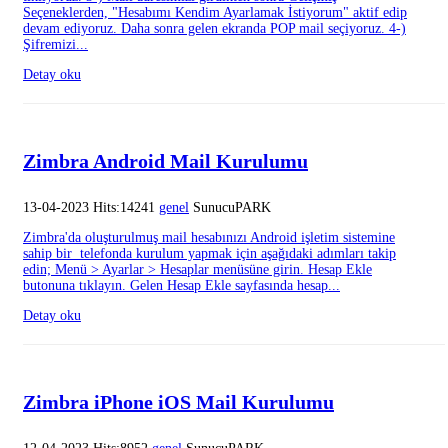
Seçeneklerden, "Hesabımı Kendim Ayarlamak İstiyorum" aktif edip
devam ediyoruz. Daha sonra gelen ekranda POP mail seçiyoruz. 4-)
Şifremizi...
Detay oku
Zimbra Android Mail Kurulumu
13-04-2023 Hits:14241
genel
SunucuPARK
Zimbra'da oluşturulmuş mail hesabınızı Android işletim sistemine
sahip bir telefonda kurulum yapmak için aşağıdaki adımları takip
edin; Menü > Ayarlar > Hesaplar menüsüne girin. Hesap Ekle
butonuna tıklayın. Gelen Hesap Ekle sayfasında hesap...
Detay oku
Zimbra iPhone iOS Mail Kurulumu