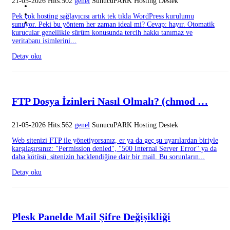
21-05-2026 Hits:502
genel
SunucuPARK Hosting Destek
Pek çok hosting sağlayıcısı artık tek tıkla WordPress kurulumu
sunuyor. Peki bu yöntem her zaman ideal mi? Cevap: hayır. Otomatik
kurucular genellikle sürüm konusunda tercih hakkı tanımaz ve
veritabanı isimlerini...
Detay oku
FTP Dosya İzinleri Nasıl Olmalı? (chmod …
21-05-2026 Hits:562
genel
SunucuPARK Hosting Destek
Web sitenizi FTP ile yönetiyorsanız, er ya da geç şu uyarılardan biriyle
karşılaşırsınız: "Permission denied", "500 Internal Server Error" ya da
daha kötüsü, sitenizin hacklendiğine dair bir mail. Bu sorunların...
Detay oku
Plesk Panelde Mail Şifre Değişikliği