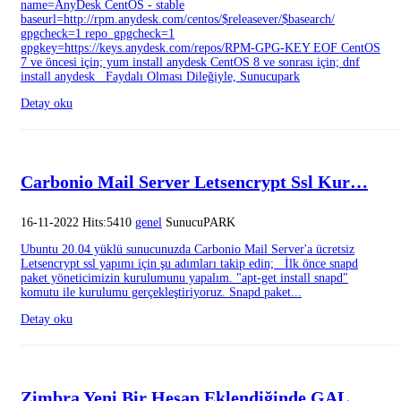
name=AnyDesk CentOS - stable
baseurl=http://rpm.anydesk.com/centos/$releasever/$basearch/
gpgcheck=1 repo_gpgcheck=1
gpgkey=https://keys.anydesk.com/repos/RPM-GPG-KEY EOF CentOS
7 ve öncesi için; yum install anydesk CentOS 8 ve sonrası için; dnf
install anydesk Faydalı Olması Dileğiyle, Sunucupark
Detay oku
Carbonio Mail Server Letsencrypt Ssl Kur…
16-11-2022 Hits:5410
genel
SunucuPARK
Ubuntu 20.04 yüklü sunucunuzda Carbonio Mail Server'a ücretsiz
Letsencrypt ssl yapımı için şu adımları takip edin; İlk önce snapd
paket yöneticimizin kurulumunu yapalım. "apt-get install snapd"
komutu ile kurulumu gerçekleştiriyoruz. Snapd paket...
Detay oku
Zimbra Yeni Bir Hesap Eklendiğinde GAL