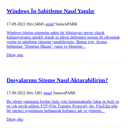
Windows İp Sabitleme Nasıl Yapılır
17-09-2022 Hits:24045
genel
SunucuPARK
Windows işletim sistemine sahip bir bilgisayarı server olarak
kullanıyorsanız sürekli olarak ip adresi değişmesi sorunu ile uğraşmak
yerine ip sabitleme işlemini yapabilirsiniz. Bunun için; Arama
bölümüne "Denetim Masası" yazın ve Denetim...
Detay oku
Dosyalarımı Siteme Nasıl Aktarabilirim?
17-09-2022 Hits:3381
genel
SunucuPARK
Bu işlemi yapmanın birden fazla yolu bulunmaktadır fakat en hızlı ve
en çok tercih edileni FTP (File Transfer Protocol) 'dir. FileZilla gibi
bir istemci uygulaması kullanarak kullanıcı adı ve yöntemi...
Detay oku