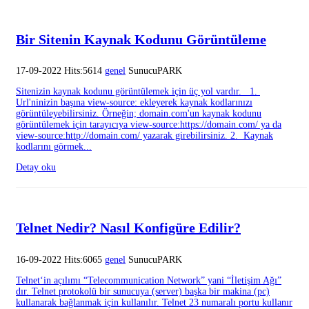
Bir Sitenin Kaynak Kodunu Görüntüleme
17-09-2022 Hits:5614
genel
SunucuPARK
Sitenizin kaynak kodunu görüntülemek için üç yol vardır. 1.
Url'ninizin başına view-source: ekleyerek kaynak kodlarınızı
görüntüleyebilirsiniz. Örneğin; domain.com'un kaynak kodunu
görüntülemek için tarayıcıya view-source:https://domain.com/ ya da
view-source:http://domain.com/ yazarak girebilirsiniz. 2. Kaynak
kodlarını görmek...
Detay oku
Telnet Nedir? Nasıl Konfigüre Edilir?
16-09-2022 Hits:6065
genel
SunucuPARK
Telnet‘in açılımı “Telecommunication Network” yani “İletişim Ağı”
dır. Telnet protokolü bir sunucuya (server) başka bir makina (pc)
kullanarak bağlanmak için kullanılır. Telnet 23 numaralı portu kullanır