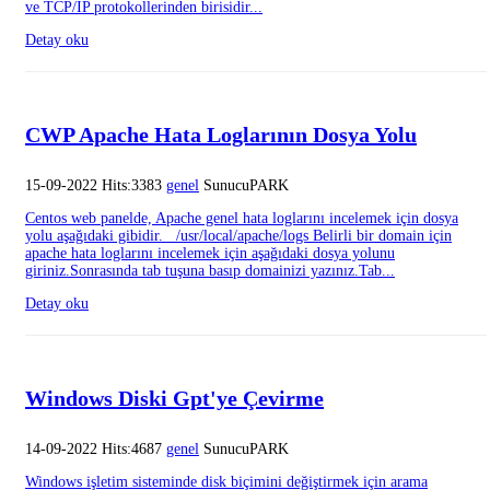
ve TCP/IP protokollerinden birisidir...
Detay oku
CWP Apache Hata Loglarının Dosya Yolu
15-09-2022 Hits:3383
genel
SunucuPARK
Centos web panelde, Apache genel hata loglarını incelemek için dosya
yolu aşağıdaki gibidir. /usr/local/apache/logs Belirli bir domain için
apache hata loglarını incelemek için aşağıdaki dosya yolunu
giriniz.Sonrasında tab tuşuna basıp domainizi yazınız.Tab...
Detay oku
Windows Diski Gpt'ye Çevirme
14-09-2022 Hits:4687
genel
SunucuPARK
Windows işletim sisteminde disk biçimini değiştirmek için arama