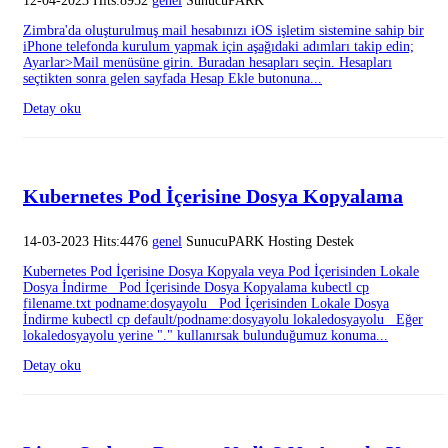
12-04-2023 Hits:8952
genel
SunucuPARK
Zimbra'da oluşturulmuş mail hesabınızı iOS işletim sistemine sahip bir
iPhone telefonda kurulum yapmak için aşağıdaki adımları takip edin;
Ayarlar>Mail menüsüne girin. Buradan hesapları seçin. Hesapları
seçtikten sonra gelen sayfada Hesap Ekle butonuna...
Detay oku
Kubernetes Pod İçerisine Dosya Kopyalama
14-03-2023 Hits:4476
genel
SunucuPARK Hosting Destek
Kubernetes Pod İçerisine Dosya Kopyala veya Pod İçerisinden Lokale
Dosya İndirme Pod İçerisinde Dosya Kopyalama kubectl cp
filename.txt podname:dosyayolu Pod İçerisinden Lokale Dosya
İndirme kubectl cp default/podname:dosyayolu lokaledosyayolu Eğer
lokaledosyayolu yerine "." kullanırsak bulunduğumuz konuma...
Detay oku