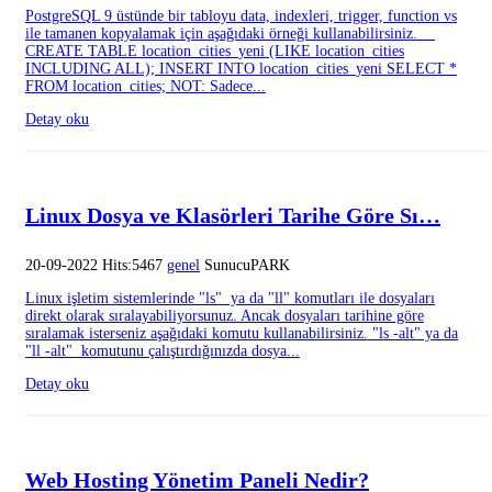
PostgreSQL 9 üstünde bir tabloyu data, indexleri, trigger, function vs
ile tamanen kopyalamak için aşağıdaki örneği kullanabilirsiniz.
CREATE TABLE location_cities_yeni (LIKE location_cities
INCLUDING ALL); INSERT INTO location_cities_yeni SELECT *
FROM location_cities; NOT: Sadece...
Detay oku
Linux Dosya ve Klasörleri Tarihe Göre Sı…
20-09-2022 Hits:5467
genel
SunucuPARK
Linux işletim sistemlerinde "ls" ya da "ll" komutları ile dosyaları
direkt olarak sıralayabiliyorsunuz. Ancak dosyaları tarihine göre
sıralamak isterseniz aşağıdaki komutu kullanabilirsiniz. "ls -alt" ya da
"ll -alt" komutunu çalıştırdığınızda dosya...
Detay oku
Web Hosting Yönetim Paneli Nedir?