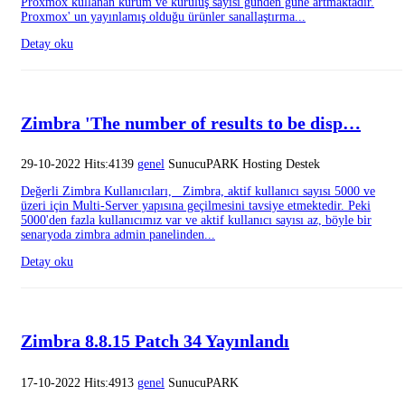
Proxmox kullanan kurum ve kuruluş sayısı günden güne artmaktadır.
Proxmox' un yayınlamış olduğu ürünler sanallaştırma...
Detay oku
Zimbra 'The number of results to be disp…
29-10-2022 Hits:4139
genel
SunucuPARK Hosting Destek
Değerli Zimbra Kullanıcıları, Zimbra, aktif kullanıcı sayısı 5000 ve
üzeri için Multi-Server yapısına geçilmesini tavsiye etmektedir. Peki
5000'den fazla kullanıcımız var ve aktif kullanıcı sayısı az, böyle bir
senaryoda zimbra admin panelinden...
Detay oku
Zimbra 8.8.15 Patch 34 Yayınlandı
17-10-2022 Hits:4913
genel
SunucuPARK