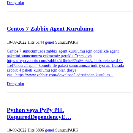
Detay oku
Centos 7 Zabbix Agent Kurulumu
10-09-2022 Hits:6144
genel
SunucuPARK
Centos 7 sunucumuzda zabbix agent kurulumu için öncelikle agent
paketini sunucumuza çekmemiz gerekli. "rpm -ivh
https://repo.zabbix.com/zabbix/4.0/rhel/7/x86_64/zabbix-release-4.0-
1.el7.noarch.rpm" komutu ile paketi sunucumuza indiriyoruz. Burada
zabbix 4 paketi kurulumu için olan dosya
var. https://www.zabbix.com/download? adresinden kurulum...
Detay oku
Python veya PyPy PIL
RequiredDependencyE…
10-09-2022 Hits:3806
genel
SunucuPARK