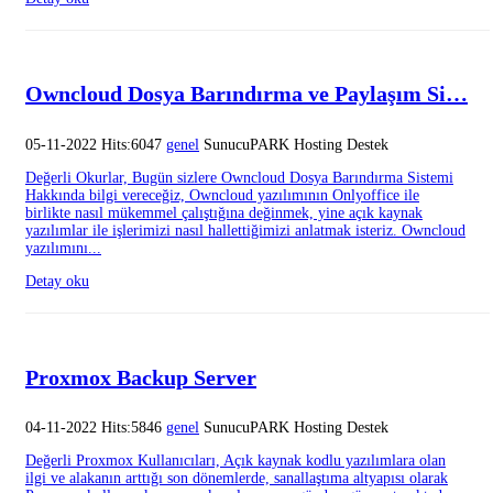
Owncloud Dosya Barındırma ve Paylaşım Si…
05-11-2022 Hits:6047
genel
SunucuPARK Hosting Destek
Değerli Okurlar, Bugün sizlere Owncloud Dosya Barındırma Sistemi
Hakkında bilgi vereceğiz, Owncloud yazılımının Onlyoffice ile
birlikte nasıl mükemmel çalıştığına değinmek, yine açık kaynak
yazılımlar ile işlerimizi nasıl hallettiğimizi anlatmak isteriz. Owncloud
yazılımını...
Detay oku
Proxmox Backup Server
04-11-2022 Hits:5846
genel
SunucuPARK Hosting Destek
Değerli Proxmox Kullanıcıları, Açık kaynak kodlu yazılımlara olan
ilgi ve alakanın arttığı son dönemlerde, sanallaştıma altyapısı olarak