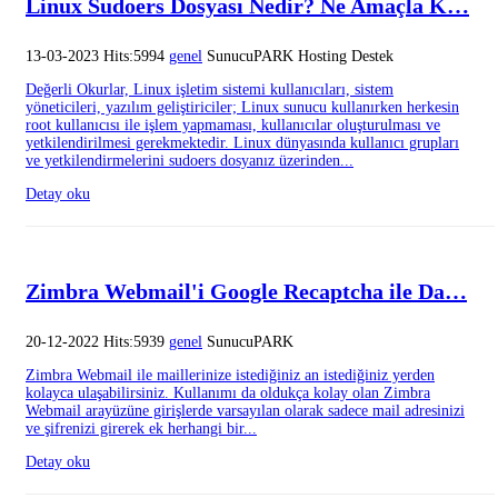
Linux Sudoers Dosyası Nedir? Ne Amaçla K…
13-03-2023 Hits:5994
genel
SunucuPARK Hosting Destek
Değerli Okurlar, Linux işletim sistemi kullanıcıları, sistem
yöneticileri, yazılım geliştiriciler; Linux sunucu kullanırken herkesin
root kullanıcısı ile işlem yapmaması, kullanıcılar oluşturulması ve
yetkilendirilmesi gerekmektedir. Linux dünyasında kullanıcı grupları
ve yetkilendirmelerini sudoers dosyanız üzerinden...
Detay oku
Zimbra Webmail'i Google Recaptcha ile Da…
20-12-2022 Hits:5939
genel
SunucuPARK
Zimbra Webmail ile maillerinize istediğiniz an istediğiniz yerden
kolayca ulaşabilirsiniz. Kullanımı da oldukça kolay olan Zimbra
Webmail arayüzüne girişlerde varsayılan olarak sadece mail adresinizi
ve şifrenizi girerek ek herhangi bir...
Detay oku