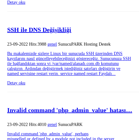
Detay oku
SSH ile DNS Değişikliği
23-09-2022 Hits:3988
genel
SunucuPARK Hosting Destek
Bu makalemizde sizlere Linux bir sunucuda SSH üzerinden DNS
kayıtlarını nasıl güncelleyebileceğinizi göstereceğiz. Sunucunuza SSH
ile bağlandıktan sonra vi /var/named/alanadı.com.db komutunu
çalıştırın. Ardından değiştirmek istediğiniz satırları değiştirin ve
named servisine restart verin. service named restart Faydalı...
Detay oku
Invalid command 'php_admin_value' hatası…
23-09-2022 Hits:4010
genel
SunucuPARK
Invalid command 'php_admin_value', perhaps
misspelled or defined by a module not included in the server