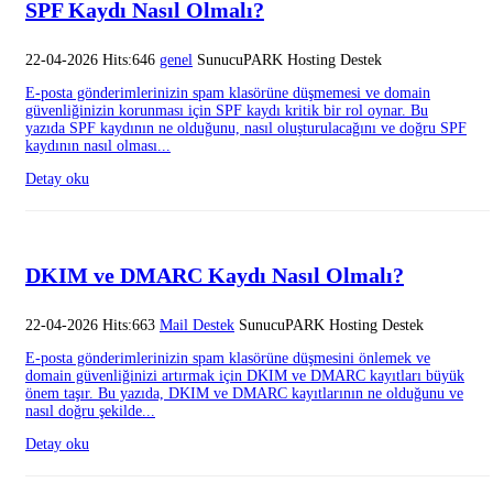
SPF Kaydı Nasıl Olmalı?
22-04-2026 Hits:646
genel
SunucuPARK Hosting Destek
E-posta gönderimlerinizin spam klasörüne düşmemesi ve domain
güvenliğinizin korunması için SPF kaydı kritik bir rol oynar. Bu
yazıda SPF kaydının ne olduğunu, nasıl oluşturulacağını ve doğru SPF
kaydının nasıl olması...
Detay oku
DKIM ve DMARC Kaydı Nasıl Olmalı?
22-04-2026 Hits:663
Mail Destek
SunucuPARK Hosting Destek
E-posta gönderimlerinizin spam klasörüne düşmesini önlemek ve
domain güvenliğinizi artırmak için DKIM ve DMARC kayıtları büyük
önem taşır. Bu yazıda, DKIM ve DMARC kayıtlarının ne olduğunu ve
nasıl doğru şekilde...
Detay oku