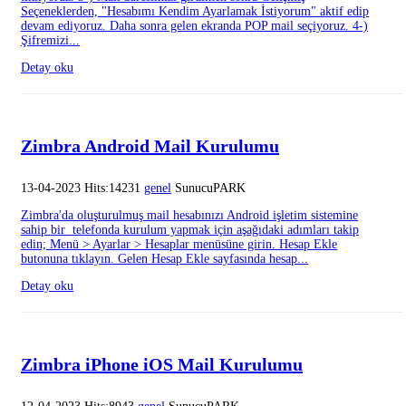
Seçeneklerden, "Hesabımı Kendim Ayarlamak İstiyorum" aktif edip
devam ediyoruz. Daha sonra gelen ekranda POP mail seçiyoruz. 4-)
Şifremizi...
Detay oku
Zimbra Android Mail Kurulumu
13-04-2023 Hits:14231
genel
SunucuPARK
Zimbra'da oluşturulmuş mail hesabınızı Android işletim sistemine
sahip bir telefonda kurulum yapmak için aşağıdaki adımları takip
edin; Menü > Ayarlar > Hesaplar menüsüne girin. Hesap Ekle
butonuna tıklayın. Gelen Hesap Ekle sayfasında hesap...
Detay oku
Zimbra iPhone iOS Mail Kurulumu