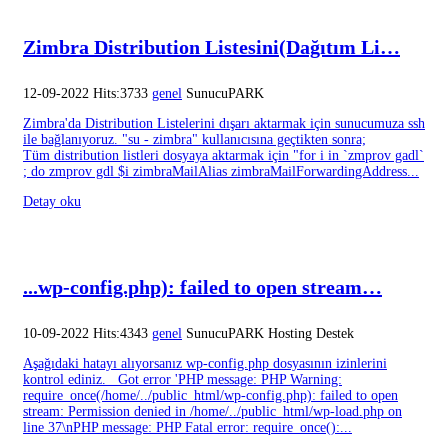
Zimbra Distribution Listesini(Dağıtım Li…
12-09-2022 Hits:3733
genel
SunucuPARK
Zimbra'da Distribution Listelerini dışarı aktarmak için sunucumuza ssh
ile bağlanıyoruz. "su - zimbra" kullanıcısına geçtikten sonra;
Tüm distribution listleri dosyaya aktarmak için "for i in `zmprov gadl`
; do zmprov gdl $i zimbraMailAlias zimbraMailForwardingAddress...
Detay oku
...wp-config.php): failed to open stream…
10-09-2022 Hits:4343
genel
SunucuPARK Hosting Destek
Aşağıdaki hatayı alıyorsanız wp-config.php dosyasının izinlerini
kontrol ediniz. Got error 'PHP message: PHP Warning:
require_once(/home/../public_html/wp-config.php): failed to open
stream: Permission denied in /home/../public_html/wp-load.php on
line 37\nPHP message: PHP Fatal error: require_once():...