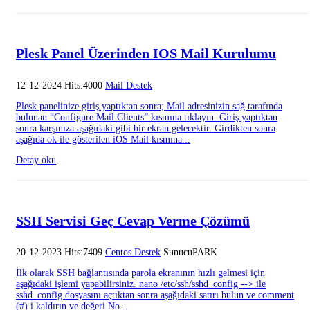
Plesk Panel Üzerinden IOS Mail Kurulumu
12-12-2024 Hits:4000
Mail Destek
Plesk panelinize giriş yaptıktan sonra; Mail adresinizin sağ tarafında
bulunan “Configure Mail Clients” kısmına tıklayın. Giriş yaptıktan
sonra karşınıza aşağıdaki gibi bir ekran gelecektir. Girdikten sonra
aşağıda ok ile gösterilen iOS Mail kısmına...
Detay oku
SSH Servisi Geç Cevap Verme Çözümü
20-12-2023 Hits:7409
Centos Destek
SunucuPARK
İlk olarak SSH bağlantısında parola ekranının hızlı gelmesi için
aşağıdaki işlemi yapabilirsiniz. nano /etc/ssh/sshd_config --> ile
sshd_config dosyasını açtıktan sonra aşağıdaki satırı bulun ve comment
(#) i kaldırın ve değeri No...