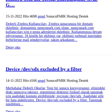
G…
15-11-2022 Hits:4698
genel
SunucuPARK Hosting Destek
Değerli Zimbra Kullanıcıları, Zimbra sunucunuza bir domain
eklediniz, domaininiz sunucupark.com olsun. sunucupark.com
kullanıcıları için e-posta adreslerini eklediniz. Kullanımınıza devam
ediyorsunuz. 16 kişilik bir ekibiniz var, ekibiniz webmail üzerinden
birbirlerine mail gönderiyorlar, takım arkadaşım...
Detay oku
Device /dev/sdx excluded by a filter
14-11-2022 Hits:4166
genel
SunucuPARK Hosting Destek
Merhabalar Değerli Okurlar, Yeni bir sunucu kuruyorsunuz, elinizdeki
diski sunucuya taktınız, sisteminize diskinizi fiziksel olarak tanıtmak
için aşağıdaki komutu girdiğinizde; pvcreate /dev/sdx Aşağıdaki gibi
bir hata alabilirsiniz. Device /dev/sdx excluded by a filter. Tanıtmak
istediğiniz...
Detay oku