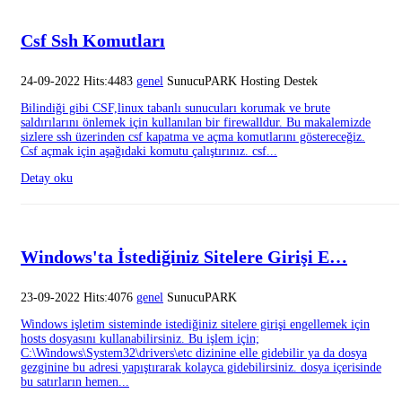
Csf Ssh Komutları
24-09-2022 Hits:4483
genel
SunucuPARK Hosting Destek
Bilindiği gibi CSF,linux tabanlı sunucuları korumak ve brute
saldırılarını önlemek için kullanılan bir firewalldur. Bu makalemizde
sizlere ssh üzerinden csf kapatma ve açma komutlarını göstereceğiz.
Csf açmak için aşağıdaki komutu çalıştırınız. csf...
Detay oku
Windows'ta İstediğiniz Sitelere Girişi E…
23-09-2022 Hits:4076
genel
SunucuPARK
Windows işletim sisteminde istediğiniz sitelere girişi engellemek için
hosts dosyasını kullanabilirsiniz. Bu işlem için;
C:\Windows\System32\drivers\etc dizinine elle gidebilir ya da dosya
gezginine bu adresi yapıştırarak kolayca gidebilirsiniz. dosya içerisinde
bu satırların hemen...