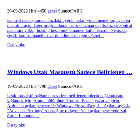
20-09-2022 Hits:4450
genel
SunucuPARK
Kontrol paneli, sunucunuzdaki uygulamaları yönetmenizi sağlayan en
önemli araçtır. Eğer programlama üzerine uzman değilseniz ve kontrol
paneliniz yoksa, hosting hesabınız tamamen kullanışsızdır. Piyasada,
çeşitli kontrol panelleri vardır. Bunların çoğu cPanel...
Detay oku
Windows Uzak Masaüstü Sadece Belirlenen …
19-09-2022 Hits:4798
genel
SunucuPARK
Uzak masaüstü bağlantısını sadece belirlenen iplerin bağlanmasını
sağlamak için; Arama bölümüne "Control Panel" yazın ve girin.
Ardından açılan pencrerede Windows Firewall'a girin. Açılan sayfada
"Advanced Settings" seçeneğine tıklayın. Yeni açılan pencerede Sol
üstten Inbuound...
Detay oku