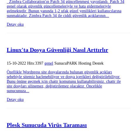
Zimbra Collaboration'ın Patch 34 güncellenmesi yayınlandı. Patch 34
genel olarak güvenlik güncellemeleriyle ve hata gidermeleriyle
gelmektedir. Bunun yanında 1-2 ufak güzel yenilikleri kullanıcılarına
sunmaktadır. Zimbra Patch 34 ile ciddi güvenlik açıklarının...
Detay oku
Linux'ta Dosya Güvenliği Nasıl Arttırlır
15-10-2022 Hits:3397
genel
SunucuPARK Hosting Destek
Özellikle Wordpress site dosyalarında bulunan güvenlik açıkları
sebebiyle sitemiz haclenebiliyor ve dosya içerikleri değiştirilebiliyor.
Bunu önüne geçmek için chattr komutunu kullanabilirsiniz. chattr ile
site dosyları silinemez, değiştirilemez olacaktır. Öncelikle
sunucunuza...
Detay oku
Plesk Sunucuda Virüs Taraması