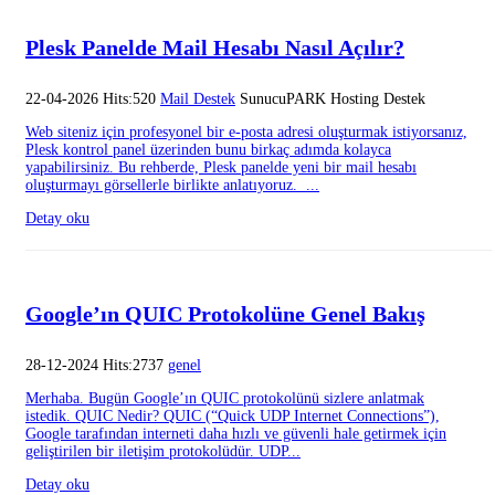
Plesk Panelde Mail Hesabı Nasıl Açılır?
22-04-2026 Hits:520
Mail Destek
SunucuPARK Hosting Destek
Web siteniz için profesyonel bir e-posta adresi oluşturmak istiyorsanız,
Plesk kontrol panel üzerinden bunu birkaç adımda kolayca
yapabilirsiniz. Bu rehberde, Plesk panelde yeni bir mail hesabı
oluşturmayı görsellerle birlikte anlatıyoruz. ...
Detay oku
Google’ın QUIC Protokolüne Genel Bakış
28-12-2024 Hits:2737
genel
Merhaba. Bugün Google’ın QUIC protokolünü sizlere anlatmak
istedik. QUIC Nedir? QUIC (“Quick UDP Internet Connections”),
Google tarafından interneti daha hızlı ve güvenli hale getirmek için
geliştirilen bir iletişim protokolüdür. UDP...
Detay oku