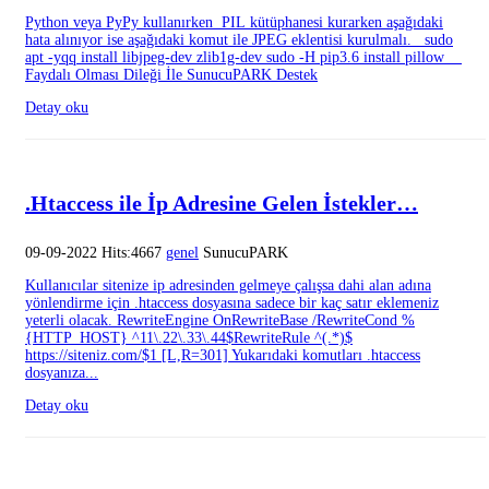
Python veya PyPy kullanırken PIL kütüphanesi kurarken aşağıdaki
hata alınıyor ise aşağıdaki komut ile JPEG eklentisi kurulmalı. sudo
apt -yqq install libjpeg-dev zlib1g-dev sudo -H pip3.6 install pillow
Faydalı Olması Dileği İle SunucuPARK Destek
Detay oku
.Htaccess ile İp Adresine Gelen İstekler…
09-09-2022 Hits:4667
genel
SunucuPARK
Kullanıcılar sitenize ip adresinden gelmeye çalışsa dahi alan adına
yönlendirme için .htaccess dosyasına sadece bir kaç satır eklemeniz
yeterli olacak. RewriteEngine OnRewriteBase /RewriteCond %
{HTTP_HOST} ^11\.22\.33\.44$RewriteRule ^(.*)$
https://siteniz.com/$1 [L,R=301] Yukarıdaki komutları .htaccess
dosyanıza...
Detay oku