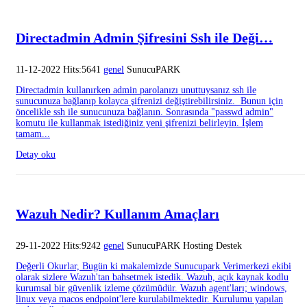
Directadmin Admin Şifresini Ssh ile Deği…
11-12-2022 Hits:5641
genel
SunucuPARK
Directadmin kullanırken admin parolanızı unuttuysanız ssh ile
sunucunuza bağlanıp kolayca şifrenizi değiştirebilirsiniz. Bunun için
öncelikle ssh ile sunucunuza bağlanın. Sonrasında "passwd admin"
komutu ile kullanmak istediğiniz yeni şifrenizi belirleyin. İşlem
tamam...
Detay oku
Wazuh Nedir? Kullanım Amaçları
29-11-2022 Hits:9242
genel
SunucuPARK Hosting Destek
Değerli Okurlar, Bugün ki makalemizde Sunucupark Verimerkezi ekibi
olarak sizlere Wazuh'tan bahsetmek istedik. Wazuh, açık kaynak kodlu
kurumsal bir güvenlik izleme çözümüdür. Wazuh agent'ları; windows,
linux veya macos endpoint'lere kurulabilmektedir. Kurulumu yapılan