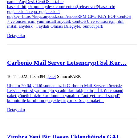
name=AnyDesk CentOS - stable
baseurl=http://rpm.anydesk.com/centos/$releasever/$basearch/
gpgcheck=1 repo_gpgcheck=1
gpgkey=https://keys.anydesk.com/repos/RPM-GPG-KEY EOF CentOS
7 ve öncesi için; yum install anydesk CentOS 8 ve sonrası için; dnf
install anydesk Faydalı Olması Dileğiyle, Sunucupark
Detay oku
Carbonio Mail Server Letsencrypt Ssl Kur…
16-11-2022 Hits:5394
genel
SunucuPARK
Ubuntu 20.04 yüklü sunucunuzda Carbonio Mail Server'a ücretsiz
Letsencrypt ssl yapımı için şu adımları takip edin; İlk önce snapd
paket yöneticimizin kurulumunu yapalım. "apt-get install snapd"
komutu ile kurulumu gerçekleştiriyoruz. Snapd paket...
Detay oku
Zimbra Yeni Bir Hesap Eklendiğinde GAL