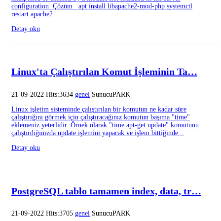
configuration Çözüm apt install libapache2-mod-php systemctl
restart apache2
Detay oku
Linux'ta Çalıştırılan Komut İşleminin Ta…
21-09-2022 Hits:3634
genel
SunucuPARK
Linux işletim sisteminde çalıştırılan bir komutun ne kadar süre
çalıştırığını görmek için çalıştıracağınız komutun başıma "time"
eklemeniz yeterlidir. Örnek olarak "time apt-get update" komutunu
çalıştırdığınızda update işlemini yapacak ve işlem bittiğinde...
Detay oku
PostgreSQL tablo tamamen index, data, tr…
21-09-2022 Hits:3705
genel
SunucuPARK