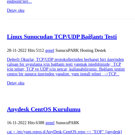
endpoint'leri...
Detay oku
Linux Sunucudan TCP/UDP Bağlantı Testi
28-11-2022 Hits:5112
genel
SunucuPARK Hosting Destek
Değerli Okurlar, TCP/UDP protokollerinden herhangi biri üzerinden
çalışan bir uygulama için bağlantı testi yapmak istediğinizde; TCP
için telnet; TCP ve UDP için netcat; kullanabilirsiniz. Bağlantı testini
centos bir sunucu üzerinden yapalım. yum install telnet ->TCP...
Detay oku
Anydesk CentOS Kurulumu
16-11-2022 Hits:6388
genel
SunucuPARK
cat > /etc/yum.repos.d/AnyDesk-CentOS.repo << "EOF" [anydesk]