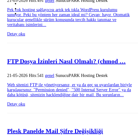
21-05-2026 Hits:491
genel
SunucuPARK Hosting Destek
Pek çok hosting sağlayıcısı artık tek tıkla WordPress kurulumu
sunuyor. Peki bu yöntem her zaman ideal mi? Cevap: hayır. Otomatik
kurucular genellikle sürüm konusunda tercih hakkı tanımaz ve
veritabanı isimlerini...
Detay oku
FTP Dosya İzinleri Nasıl Olmalı? (chmod …
21-05-2026 Hits:541
genel
SunucuPARK Hosting Destek
Web sitenizi FTP ile yönetiyorsanız, er ya da geç şu uyarılardan biriyle
karşılaşırsınız: "Permission denied", "500 Internal Server Error" ya da
daha kötüsü, sitenizin hacklendiğine dair bir mail. Bu sorunların...
Detay oku
Plesk Panelde Mail Şifre Değişikliği