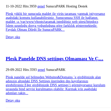
11-10-2022 Hits:3959
genel
SunucuPARK Hosting Destek
Plesk yüklü bir sunucuda maldet ile virüs taraması yapmak istiyorsanız
aşağıdaki komutu kullanabilirsiniz. Sunucunuza SSH ile bağlanın.
maldet -a /var/www/vhosts/taramak istediğiniz web sitesi/httpdocs
İşlem uzunluğu dosya yoğunluğuna göre farklılık göstermektedir.
Faydalı Olması Dileği İle SunucuPARK...
Detay oku
Plesk Panelde DNS settings Olmaması Ve Ç…
29-09-2022 Hits:3593
genel
SunucuPARK
Plesk panelde sol bölmeden Websites&Domains ’e girdiğinizde alan
adınızın altındaki DNS Settings üzerinden dns kayıtlarınızı
girebilirsiniz.Eğer girdiğinizde DNS settings’i görmüyorsanız kurulum
sırasında bind servisi kurulmamış olabilir. Kurmak için aşağıdaki
adımları takip...
Detay oku