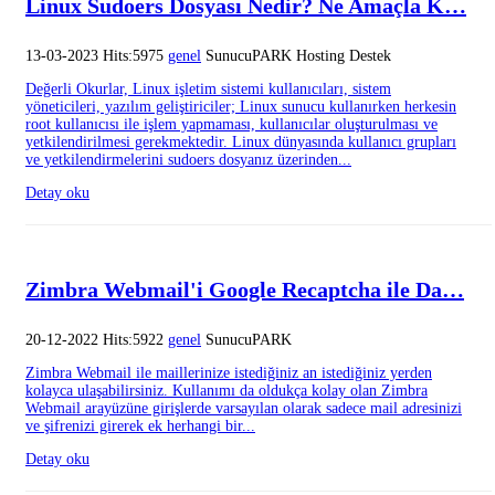
Linux Sudoers Dosyası Nedir? Ne Amaçla K…
13-03-2023 Hits:5975
genel
SunucuPARK Hosting Destek
Değerli Okurlar, Linux işletim sistemi kullanıcıları, sistem
yöneticileri, yazılım geliştiriciler; Linux sunucu kullanırken herkesin
root kullanıcısı ile işlem yapmaması, kullanıcılar oluşturulması ve
yetkilendirilmesi gerekmektedir. Linux dünyasında kullanıcı grupları
ve yetkilendirmelerini sudoers dosyanız üzerinden...
Detay oku
Zimbra Webmail'i Google Recaptcha ile Da…
20-12-2022 Hits:5922
genel
SunucuPARK
Zimbra Webmail ile maillerinize istediğiniz an istediğiniz yerden
kolayca ulaşabilirsiniz. Kullanımı da oldukça kolay olan Zimbra
Webmail arayüzüne girişlerde varsayılan olarak sadece mail adresinizi
ve şifrenizi girerek ek herhangi bir...
Detay oku