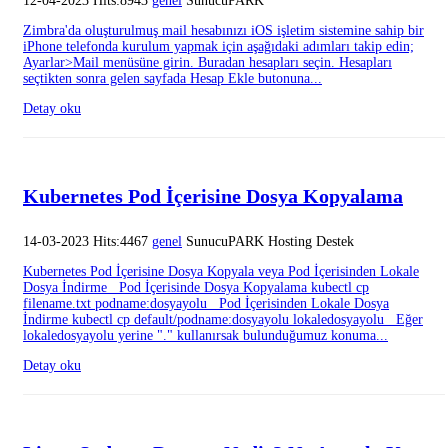
12-04-2023 Hits:8943
genel
SunucuPARK
Zimbra'da oluşturulmuş mail hesabınızı iOS işletim sistemine sahip bir
iPhone telefonda kurulum yapmak için aşağıdaki adımları takip edin;
Ayarlar>Mail menüsüne girin. Buradan hesapları seçin. Hesapları
seçtikten sonra gelen sayfada Hesap Ekle butonuna...
Detay oku
Kubernetes Pod İçerisine Dosya Kopyalama
14-03-2023 Hits:4467
genel
SunucuPARK Hosting Destek
Kubernetes Pod İçerisine Dosya Kopyala veya Pod İçerisinden Lokale
Dosya İndirme Pod İçerisinde Dosya Kopyalama kubectl cp
filename.txt podname:dosyayolu Pod İçerisinden Lokale Dosya
İndirme kubectl cp default/podname:dosyayolu lokaledosyayolu Eğer
lokaledosyayolu yerine "." kullanırsak bulunduğumuz konuma...
Detay oku