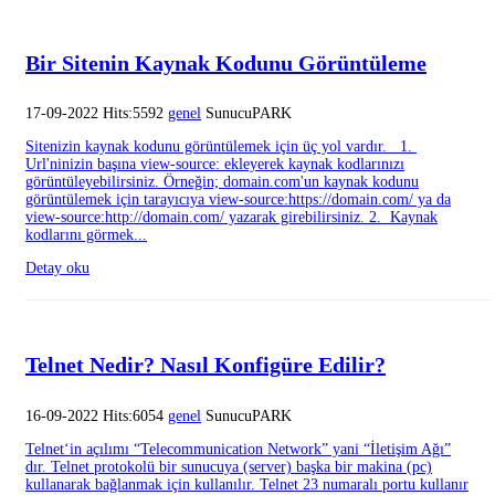
Bir Sitenin Kaynak Kodunu Görüntüleme
17-09-2022 Hits:5592
genel
SunucuPARK
Sitenizin kaynak kodunu görüntülemek için üç yol vardır. 1.
Url'ninizin başına view-source: ekleyerek kaynak kodlarınızı
görüntüleyebilirsiniz. Örneğin; domain.com'un kaynak kodunu
görüntülemek için tarayıcıya view-source:https://domain.com/ ya da
view-source:http://domain.com/ yazarak girebilirsiniz. 2. Kaynak
kodlarını görmek...
Detay oku
Telnet Nedir? Nasıl Konfigüre Edilir?
16-09-2022 Hits:6054
genel
SunucuPARK
Telnet‘in açılımı “Telecommunication Network” yani “İletişim Ağı”
dır. Telnet protokolü bir sunucuya (server) başka bir makina (pc)
kullanarak bağlanmak için kullanılır. Telnet 23 numaralı portu kullanır