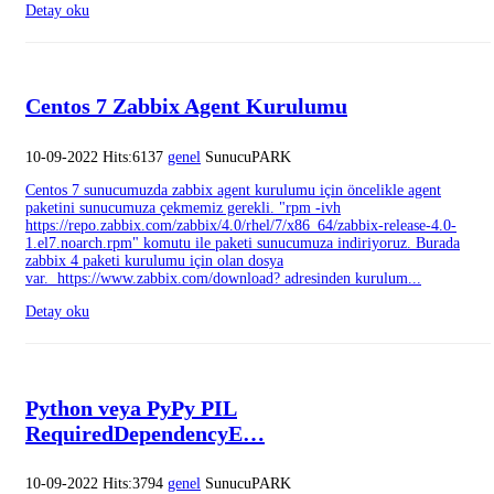
Detay oku
Centos 7 Zabbix Agent Kurulumu
10-09-2022 Hits:6137
genel
SunucuPARK
Centos 7 sunucumuzda zabbix agent kurulumu için öncelikle agent
paketini sunucumuza çekmemiz gerekli. "rpm -ivh
https://repo.zabbix.com/zabbix/4.0/rhel/7/x86_64/zabbix-release-4.0-
1.el7.noarch.rpm" komutu ile paketi sunucumuza indiriyoruz. Burada
zabbix 4 paketi kurulumu için olan dosya
var. https://www.zabbix.com/download? adresinden kurulum...
Detay oku
Python veya PyPy PIL
RequiredDependencyE…
10-09-2022 Hits:3794
genel
SunucuPARK