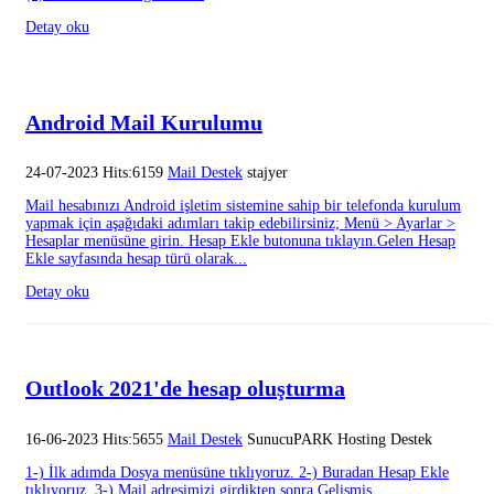
Detay oku
Android Mail Kurulumu
24-07-2023 Hits:6159
Mail Destek
stajyer
Mail hesabınızı Android işletim sistemine sahip bir telefonda kurulum
yapmak için aşağıdaki adımları takip edebilirsiniz; Menü > Ayarlar >
Hesaplar menüsüne girin. Hesap Ekle butonuna tıklayın.Gelen Hesap
Ekle sayfasında hesap türü olarak...
Detay oku
Outlook 2021'de hesap oluşturma
16-06-2023 Hits:5655
Mail Destek
SunucuPARK Hosting Destek
1-) İlk adımda Dosya menüsüne tıklıyoruz. 2-) Buradan Hesap Ekle
tıklıyoruz. 3-) Mail adresimizi girdikten sonra Gelişmiş