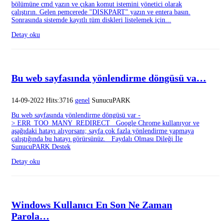
bölümüne cmd yazın ve çıkan komut istemini yönetici olarak
çalıştırın. Gelen pemcerede "DISKPART" yazın ve entera basın.
Sonrasında sistemde kayıtlı tüm diskleri listelemek için...
Detay oku
Bu web sayfasında yönlendirme döngüsü va…
14-09-2022 Hits:3716
genel
SunucuPARK
Bu web sayfasında yönlendirme döngüsü var -
> ERR_TOO_MANY_REDIRECT Google Chrome kullanıyor ve
aşağıdaki hatayı alıyorsanı; sayfa çok fazla yönlendirme yapmaya
çalıştığında bu hatayı görürsünüz. Faydalı Olması Dileği İle
SunucuPARK Destek
Detay oku
Windows Kullanıcı En Son Ne Zaman
Parola…