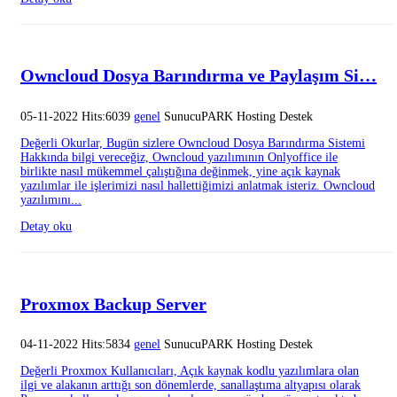
Owncloud Dosya Barındırma ve Paylaşım Si…
05-11-2022 Hits:6039
genel
SunucuPARK Hosting Destek
Değerli Okurlar, Bugün sizlere Owncloud Dosya Barındırma Sistemi
Hakkında bilgi vereceğiz, Owncloud yazılımının Onlyoffice ile
birlikte nasıl mükemmel çalıştığına değinmek, yine açık kaynak
yazılımlar ile işlerimizi nasıl hallettiğimizi anlatmak isteriz. Owncloud
yazılımını...
Detay oku
Proxmox Backup Server
04-11-2022 Hits:5834
genel
SunucuPARK Hosting Destek
Değerli Proxmox Kullanıcıları, Açık kaynak kodlu yazılımlara olan
ilgi ve alakanın arttığı son dönemlerde, sanallaştıma altyapısı olarak