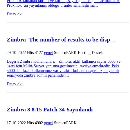
Proxmox kullanan kurum ve kuruluş sayısı günden güne artmaktadır.
Proxmox' un yayınlamış olduğu ürünler sanallaştırma...
Detay oku
Zimbra 'The number of results to be disp…
29-10-2022 Hits:4127
genel
SunucuPARK Hosting Destek
Değerli Zimbra Kullanıcıları, Zimbra, aktif kullanıcı sayısı 5000 ve
üzeri için Multi-Server yapısına geçilmesini tavsiye etmektedir. Peki
5000'den fazla kullanıcımız var ve aktif kullanıcı sayısı az, böyle bir
senaryoda zimbra admin panelinden...
Detay oku
Zimbra 8.8.15 Patch 34 Yayınlandı
17-10-2022 Hits:4902
genel
SunucuPARK