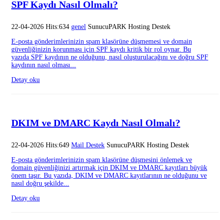
SPF Kaydı Nasıl Olmalı?
22-04-2026 Hits:634
genel
SunucuPARK Hosting Destek
E-posta gönderimlerinizin spam klasörüne düşmemesi ve domain
güvenliğinizin korunması için SPF kaydı kritik bir rol oynar. Bu
yazıda SPF kaydının ne olduğunu, nasıl oluşturulacağını ve doğru SPF
kaydının nasıl olması...
Detay oku
DKIM ve DMARC Kaydı Nasıl Olmalı?
22-04-2026 Hits:649
Mail Destek
SunucuPARK Hosting Destek
E-posta gönderimlerinizin spam klasörüne düşmesini önlemek ve
domain güvenliğinizi artırmak için DKIM ve DMARC kayıtları büyük
önem taşır. Bu yazıda, DKIM ve DMARC kayıtlarının ne olduğunu ve
nasıl doğru şekilde...
Detay oku