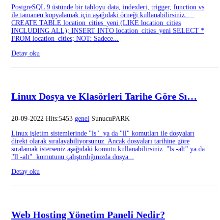
PostgreSQL 9 üstünde bir tabloyu data, indexleri, trigger, function vs
ile tamanen kopyalamak için aşağıdaki örneği kullanabilirsiniz.
CREATE TABLE location_cities_yeni (LIKE location_cities
INCLUDING ALL); INSERT INTO location_cities_yeni SELECT *
FROM location_cities; NOT: Sadece...
Detay oku
Linux Dosya ve Klasörleri Tarihe Göre Sı…
20-09-2022 Hits:5453
genel
SunucuPARK
Linux işletim sistemlerinde "ls" ya da "ll" komutları ile dosyaları
direkt olarak sıralayabiliyorsunuz. Ancak dosyaları tarihine göre
sıralamak isterseniz aşağıdaki komutu kullanabilirsiniz. "ls -alt" ya da
"ll -alt" komutunu çalıştırdığınızda dosya...
Detay oku
Web Hosting Yönetim Paneli Nedir?