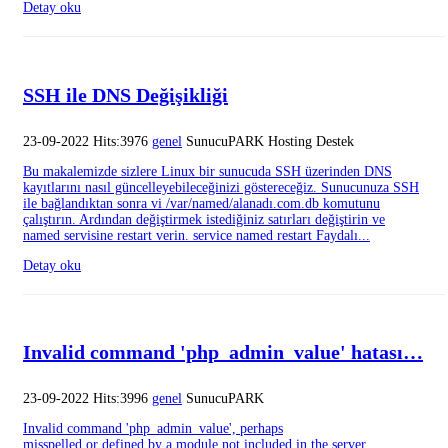
Detay oku
SSH ile DNS Değişikliği
23-09-2022 Hits:3976
genel
SunucuPARK Hosting Destek
Bu makalemizde sizlere Linux bir sunucuda SSH üzerinden DNS
kayıtlarını nasıl güncelleyebileceğinizi göstereceğiz. Sunucunuza SSH
ile bağlandıktan sonra vi /var/named/alanadı.com.db komutunu
çalıştırın. Ardından değiştirmek istediğiniz satırları değiştirin ve
named servisine restart verin. service named restart Faydalı...
Detay oku
Invalid command 'php_admin_value' hatası…
23-09-2022 Hits:3996
genel
SunucuPARK
Invalid command 'php_admin_value', perhaps
misspelled or defined by a module not included in the server