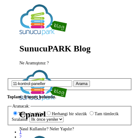
SunucuPARK Blog
Ne Aramıştınız ?
Arama
Toplam: 0 sonuç bulundu.
Aranacak:
Cpanel
Tüm sözcükler
Herhangi bir sözcük
Tam tümlecik
Sıralama:
Nasıl Kullanılır? Neler Yapılır?
1
2