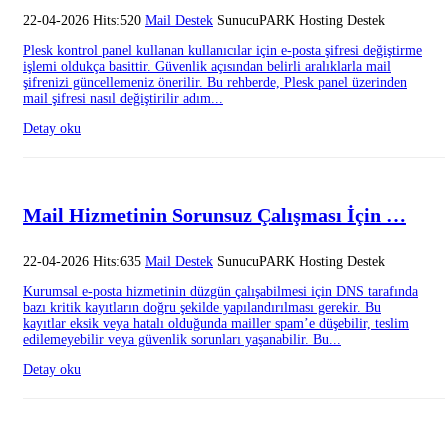
22-04-2026 Hits:520
Mail Destek
SunucuPARK Hosting Destek
Plesk kontrol panel kullanan kullanıcılar için e-posta şifresi değiştirme
işlemi oldukça basittir. Güvenlik açısından belirli aralıklarla mail
şifrenizi güncellemeniz önerilir. Bu rehberde, Plesk panel üzerinden
mail şifresi nasıl değiştirilir adım...
Detay oku
Mail Hizmetinin Sorunsuz Çalışması İçin …
22-04-2026 Hits:635
Mail Destek
SunucuPARK Hosting Destek
Kurumsal e-posta hizmetinin düzgün çalışabilmesi için DNS tarafında
bazı kritik kayıtların doğru şekilde yapılandırılması gerekir. Bu
kayıtlar eksik veya hatalı olduğunda mailler spam’e düşebilir, teslim
edilemeyebilir veya güvenlik sorunları yaşanabilir. Bu...
Detay oku