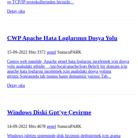
ve TCP/IP protokollerinden birisidir...
Detay oku
CWP Apache Hata Loglarının Dosya Yolu
15-09-2022 Hits:3372
genel
SunucuPARK
Centos web panelde, Apache genel hata loglarını incelemek için dosya
yolu aşağıdaki gibidir. /usr/local/apache/logs Belirli bir domain için
apache hata loglarını incelemek için aşağıdaki dosya yolunu
giriniz.Sonrasında tab tuşuna basıp domainizi yazınız.Tab...
Detay oku
Windows Diski Gpt'ye Çevirme
14-09-2022 Hits:4678
genel
SunucuPARK
Windows işletim sisteminde disk biçimini değiştirmek için arama