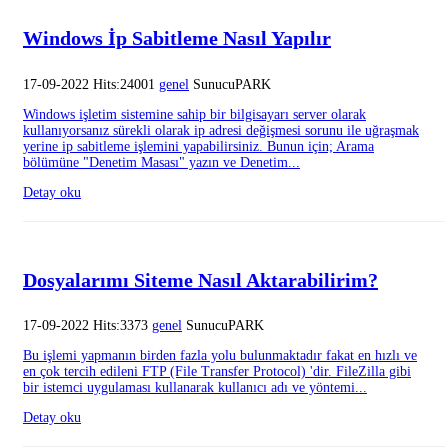
Windows İp Sabitleme Nasıl Yapılır
17-09-2022 Hits:24001
genel
SunucuPARK
Windows işletim sistemine sahip bir bilgisayarı server olarak
kullanıyorsanız sürekli olarak ip adresi değişmesi sorunu ile uğraşmak
yerine ip sabitleme işlemini yapabilirsiniz. Bunun için; Arama
bölümüne "Denetim Masası" yazın ve Denetim...
Detay oku
Dosyalarımı Siteme Nasıl Aktarabilirim?
17-09-2022 Hits:3373
genel
SunucuPARK
Bu işlemi yapmanın birden fazla yolu bulunmaktadır fakat en hızlı ve
en çok tercih edileni FTP (File Transfer Protocol) 'dir. FileZilla gibi
bir istemci uygulaması kullanarak kullanıcı adı ve yöntemi...
Detay oku