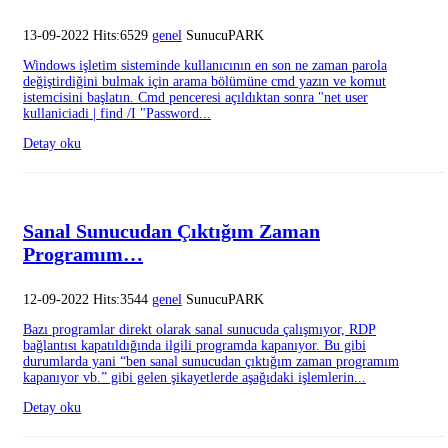
13-09-2022 Hits:6529
genel
SunucuPARK
Windows işletim sisteminde kullanıcının en son ne zaman parola
değiştirdiğini bulmak için arama bölümüne cmd yazın ve komut
istemcisini başlatın. Cmd penceresi açıldıktan sonra "net user
kullaniciadi | find /I "Password...
Detay oku
Sanal Sunucudan Çıktığım Zaman
Programım…
12-09-2022 Hits:3544
genel
SunucuPARK
Bazı programlar direkt olarak sanal sunucuda çalışmıyor, RDP
bağlantısı kapatıldığında ilgili programda kapanıyor. Bu gibi
durumlarda yani “ben sanal sunucudan çıktığım zaman programım
kapanıyor vb.” gibi gelen şikayetlerde aşağıdaki işlemlerin...
Detay oku