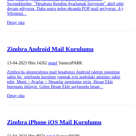
Seçeneklerden, "Hesabımı Kendim Ayarlamak İstiyorum" aktif edip
devam ediyoruz. Daha sonra gelen ekranda POP mail seçiyoruz. 4-)
Şifremizi...
Detay oku
Zimbra Android Mail Kurulumu
13-04-2023 Hits:14262
genel
SunucuPARK
Zimbra'da oluşturulmuş mail hesabınızı Android işletim sistemine
sahip bir telefonda kurulum yapmak için aşağıdaki adımları takip
edin; Menü > Ayarlar > Hesaplar menüsüne girin. Hesap Ekle
butonuna tıklayın. Gelen Hesap Ekle sayfasında hesap...
Detay oku
Zimbra iPhone iOS Mail Kurulumu