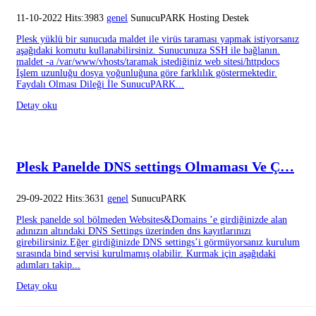
11-10-2022 Hits:3983
genel
SunucuPARK Hosting Destek
Plesk yüklü bir sunucuda maldet ile virüs taraması yapmak istiyorsanız
aşağıdaki komutu kullanabilirsiniz. Sunucunuza SSH ile bağlanın.
maldet -a /var/www/vhosts/taramak istediğiniz web sitesi/httpdocs
İşlem uzunluğu dosya yoğunluğuna göre farklılık göstermektedir.
Faydalı Olması Dileği İle SunucuPARK...
Detay oku
Plesk Panelde DNS settings Olmaması Ve Ç…
29-09-2022 Hits:3631
genel
SunucuPARK
Plesk panelde sol bölmeden Websites&Domains ’e girdiğinizde alan
adınızın altındaki DNS Settings üzerinden dns kayıtlarınızı
girebilirsiniz.Eğer girdiğinizde DNS settings’i görmüyorsanız kurulum
sırasında bind servisi kurulmamış olabilir. Kurmak için aşağıdaki
adımları takip...
Detay oku