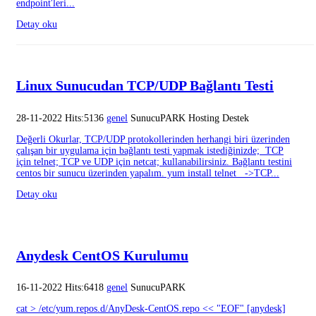
endpoint'leri...
Detay oku
Linux Sunucudan TCP/UDP Bağlantı Testi
28-11-2022 Hits:5136
genel
SunucuPARK Hosting Destek
Değerli Okurlar, TCP/UDP protokollerinden herhangi biri üzerinden
çalışan bir uygulama için bağlantı testi yapmak istediğinizde; TCP
için telnet; TCP ve UDP için netcat; kullanabilirsiniz. Bağlantı testini
centos bir sunucu üzerinden yapalım. yum install telnet ->TCP...
Detay oku
Anydesk CentOS Kurulumu
16-11-2022 Hits:6418
genel
SunucuPARK
cat > /etc/yum.repos.d/AnyDesk-CentOS.repo << "EOF" [anydesk]