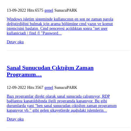
13-09-2022 Hits:6575
genel
SunucuPARK
Windows işletim sisteminde kullanıcının en son ne zaman parola
değiştirdiğini bulmak için arama bölümüne cmd yazın ve komut
istemcisini başlatın. Cmd penceresi açıldıktan sonra "net user
kullaniciadi | find /I "Password...
Detay oku
Sanal Sunucudan Çıktığım Zaman
Programım…
12-09-2022 Hits:3567
genel
SunucuPARK
Bazı programlar direkt olarak sanal sunucuda çalışmıyor, RDP
bağlantısı kapatıldığında ilgili programda kapanıyor. Bu gibi
durumlarda yani “ben sanal sunucudan çıktığım zaman programım
kapanıyor vb.” gibi gelen şikayetlerde aşağıdaki işlemlerin...
Detay oku