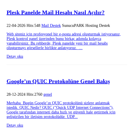
Plesk Panelde Mail Hesabı Nasıl Açılır?
22-04-2026 Hits:548
Mail Destek
SunucuPARK Hosting Destek
Web siteniz için profesyonel bir e-posta adresi oluşturmak istiyorsanız,
Plesk kontrol panel üzerinden bunu birkaç adımda kolayca
yapabilirsiniz. Bu rehberde, Plesk panelde yeni bir mail hesabı
oluşturmayı görsellerle birlikte anlatıyoruz. ...
Detay oku
Google’ın QUIC Protokolüne Genel Bakış
28-12-2024 Hits:2760
genel
Merhaba. Bugün Google’ın QUIC protokolünü sizlere anlatmak
istedik. QUIC Nedir? QUIC (“Quick UDP Internet Connections”),
Google tarafından interneti daha hızlı ve güvenli hale getirmek için
geliştirilen bir iletişim protokolüdür. UDP...
Detay oku