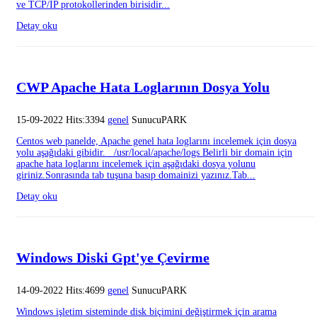
ve TCP/IP protokollerinden birisidir...
Detay oku
CWP Apache Hata Loglarının Dosya Yolu
15-09-2022 Hits:3394
genel
SunucuPARK
Centos web panelde, Apache genel hata loglarını incelemek için dosya
yolu aşağıdaki gibidir. /usr/local/apache/logs Belirli bir domain için
apache hata loglarını incelemek için aşağıdaki dosya yolunu
giriniz.Sonrasında tab tuşuna basıp domainizi yazınız.Tab...
Detay oku
Windows Diski Gpt'ye Çevirme
14-09-2022 Hits:4699
genel
SunucuPARK
Windows işletim sisteminde disk biçimini değiştirmek için arama