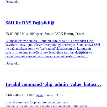
Detay oku
SSH ile DNS Değişikliği
23-09-2022 Hits:4002
genel
SunucuPARK Hosting Destek
Bu makalemizde sizlere Linux bir sunucuda SSH üzerinden DNS
kayıtlarını nasıl güncelleyebileceğinizi göstereceğiz. Sunucunuza SSH
ile bağlandıktan sonra vi /var/named/alanadı.com.db komutunu
çalıştırın. Ardından değiştirmek istediğiniz satırları değiştirin ve
named servisine restart verin. service named restart Faydalı...
Detay oku
Invalid command 'php_admin_value' hatası…
23-09-2022 Hits:4028
genel
SunucuPARK
Invalid command 'php_admin_value', perhaps
misspelled or defined by a module not included in the server