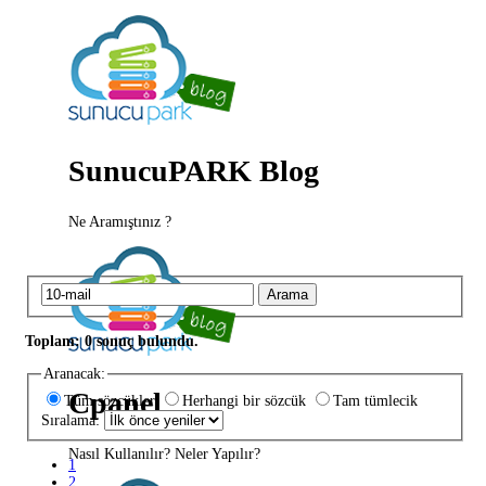
SunucuPARK Blog
Ne Aramıştınız ?
Arama
Toplam: 0 sonuç bulundu.
Aranacak:
Cpanel
Tüm sözcükler
Herhangi bir sözcük
Tam tümlecik
Sıralama:
Nasıl Kullanılır? Neler Yapılır?
1
2