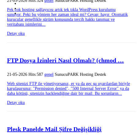
21-05-2026 Hits:524
genel
SunucuPARK Hosting Destek
Pek çok hosting sağlayıcısı artık tek tıkla WordPress kurulumu
sunuyor. Peki bu yöntem her zaman ideal mi? Cevap: hayır. Otomatik
kurucular genellikle sürüm konusunda tercih hakkı tanımaz ve
veritabanı isimlerini...
Detay oku
FTP Dosya İzinleri Nasıl Olmalı? (chmod …
21-05-2026 Hits:587
genel
SunucuPARK Hosting Destek
Web sitenizi FTP ile yönetiyorsanız, er ya da geç şu uyarılardan biriyle
karşılaşırsınız: "Permission denied", "500 Internal Server Error" ya da
daha kötüsü, sitenizin hacklendiğine dair bir mail. Bu sorunların...
Detay oku
Plesk Panelde Mail Şifre Değişikliği