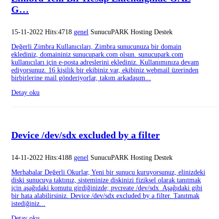
G…
15-11-2022 Hits:4718
genel
SunucuPARK Hosting Destek
Değerli Zimbra Kullanıcıları, Zimbra sunucunuza bir domain
eklediniz, domaininiz sunucupark.com olsun. sunucupark.com
kullanıcıları için e-posta adreslerini eklediniz. Kullanımınıza devam
ediyorsunuz. 16 kişilik bir ekibiniz var, ekibiniz webmail üzerinden
birbirlerine mail gönderiyorlar, takım arkadaşım...
Detay oku
Device /dev/sdx excluded by a filter
14-11-2022 Hits:4188
genel
SunucuPARK Hosting Destek
Merhabalar Değerli Okurlar, Yeni bir sunucu kuruyorsunuz, elinizdeki
diski sunucuya taktınız, sisteminize diskinizi fiziksel olarak tanıtmak
için aşağıdaki komutu girdiğinizde; pvcreate /dev/sdx Aşağıdaki gibi
bir hata alabilirsiniz. Device /dev/sdx excluded by a filter. Tanıtmak
istediğiniz...
Detay oku