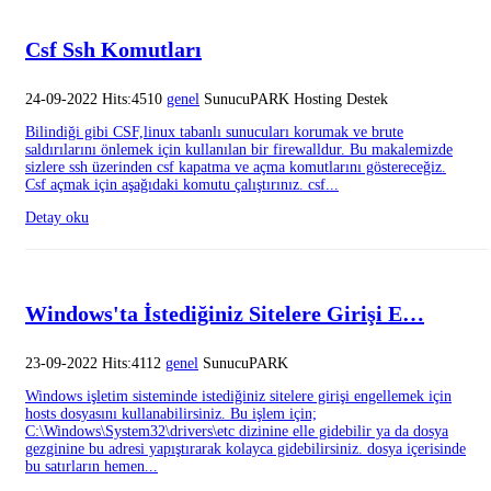
Csf Ssh Komutları
24-09-2022 Hits:4510
genel
SunucuPARK Hosting Destek
Bilindiği gibi CSF,linux tabanlı sunucuları korumak ve brute
saldırılarını önlemek için kullanılan bir firewalldur. Bu makalemizde
sizlere ssh üzerinden csf kapatma ve açma komutlarını göstereceğiz.
Csf açmak için aşağıdaki komutu çalıştırınız. csf...
Detay oku
Windows'ta İstediğiniz Sitelere Girişi E…
23-09-2022 Hits:4112
genel
SunucuPARK
Windows işletim sisteminde istediğiniz sitelere girişi engellemek için
hosts dosyasını kullanabilirsiniz. Bu işlem için;
C:\Windows\System32\drivers\etc dizinine elle gidebilir ya da dosya
gezginine bu adresi yapıştırarak kolayca gidebilirsiniz. dosya içerisinde
bu satırların hemen...