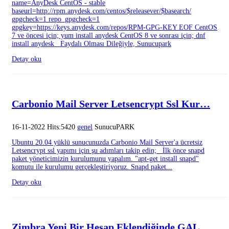
name=AnyDesk CentOS - stable
baseurl=http://rpm.anydesk.com/centos/$releasever/$basearch/
gpgcheck=1 repo_gpgcheck=1
gpgkey=https://keys.anydesk.com/repos/RPM-GPG-KEY EOF CentOS
7 ve öncesi için; yum install anydesk CentOS 8 ve sonrası için; dnf
install anydesk Faydalı Olması Dileğiyle, Sunucupark
Detay oku
Carbonio Mail Server Letsencrypt Ssl Kur…
16-11-2022 Hits:5420
genel
SunucuPARK
Ubuntu 20.04 yüklü sunucunuzda Carbonio Mail Server'a ücretsiz
Letsencrypt ssl yapımı için şu adımları takip edin; İlk önce snapd
paket yöneticimizin kurulumunu yapalım. "apt-get install snapd"
komutu ile kurulumu gerçekleştiriyoruz. Snapd paket...
Detay oku
Zimbra Yeni Bir Hesap Eklendiğinde GAL