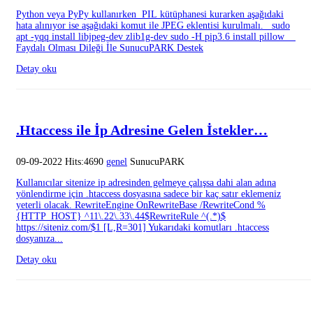
Python veya PyPy kullanırken PIL kütüphanesi kurarken aşağıdaki
hata alınıyor ise aşağıdaki komut ile JPEG eklentisi kurulmalı. sudo
apt -yqq install libjpeg-dev zlib1g-dev sudo -H pip3.6 install pillow
Faydalı Olması Dileği İle SunucuPARK Destek
Detay oku
.Htaccess ile İp Adresine Gelen İstekler…
09-09-2022 Hits:4690
genel
SunucuPARK
Kullanıcılar sitenize ip adresinden gelmeye çalışsa dahi alan adına
yönlendirme için .htaccess dosyasına sadece bir kaç satır eklemeniz
yeterli olacak. RewriteEngine OnRewriteBase /RewriteCond %
{HTTP_HOST} ^11\.22\.33\.44$RewriteRule ^(.*)$
https://siteniz.com/$1 [L,R=301] Yukarıdaki komutları .htaccess
dosyanıza...
Detay oku