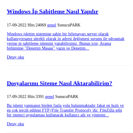
Windows İp Sabitleme Nasıl Yapılır
17-09-2022 Hits:24069
genel
SunucuPARK
Windows işletim sistemine sahip bir bilgisayarı server olarak
kullanıyorsanız sürekli olarak ip adresi değişmesi sorunu ile uğraşmak
yerine ip sabitleme işlemini yapabilirsiniz. Bunun için; Arama
bölümüne "Denetim Masası" yazın ve Denetim...
Detay oku
Dosyalarımı Siteme Nasıl Aktarabilirim?
17-09-2022 Hits:3391
genel
SunucuPARK
Bu işlemi yapmanın birden fazla yolu bulunmaktadır fakat en hızlı ve
en çok tercih edileni FTP (File Transfer Protocol) 'dir. FileZilla gibi
bir istemci uygulaması kullanarak kullanıcı adı ve yöntemi...
Detay oku