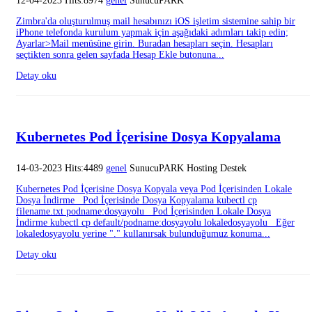
12-04-2023 Hits:8974
genel
SunucuPARK
Zimbra'da oluşturulmuş mail hesabınızı iOS işletim sistemine sahip bir
iPhone telefonda kurulum yapmak için aşağıdaki adımları takip edin;
Ayarlar>Mail menüsüne girin. Buradan hesapları seçin. Hesapları
seçtikten sonra gelen sayfada Hesap Ekle butonuna...
Detay oku
Kubernetes Pod İçerisine Dosya Kopyalama
14-03-2023 Hits:4489
genel
SunucuPARK Hosting Destek
Kubernetes Pod İçerisine Dosya Kopyala veya Pod İçerisinden Lokale
Dosya İndirme Pod İçerisinde Dosya Kopyalama kubectl cp
filename.txt podname:dosyayolu Pod İçerisinden Lokale Dosya
İndirme kubectl cp default/podname:dosyayolu lokaledosyayolu Eğer
lokaledosyayolu yerine "." kullanırsak bulunduğumuz konuma...
Detay oku