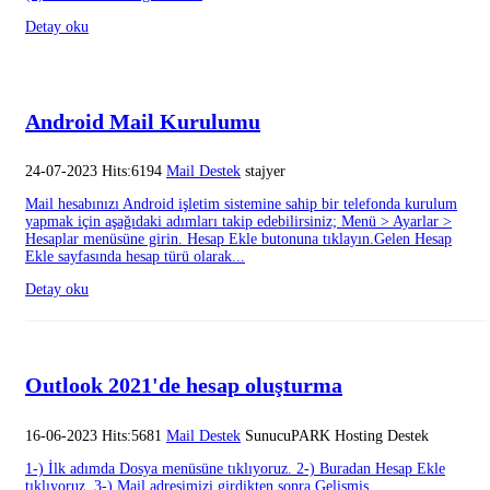
Detay oku
Android Mail Kurulumu
24-07-2023 Hits:6194
Mail Destek
stajyer
Mail hesabınızı Android işletim sistemine sahip bir telefonda kurulum
yapmak için aşağıdaki adımları takip edebilirsiniz; Menü > Ayarlar >
Hesaplar menüsüne girin. Hesap Ekle butonuna tıklayın.Gelen Hesap
Ekle sayfasında hesap türü olarak...
Detay oku
Outlook 2021'de hesap oluşturma
16-06-2023 Hits:5681
Mail Destek
SunucuPARK Hosting Destek
1-) İlk adımda Dosya menüsüne tıklıyoruz. 2-) Buradan Hesap Ekle
tıklıyoruz. 3-) Mail adresimizi girdikten sonra Gelişmiş