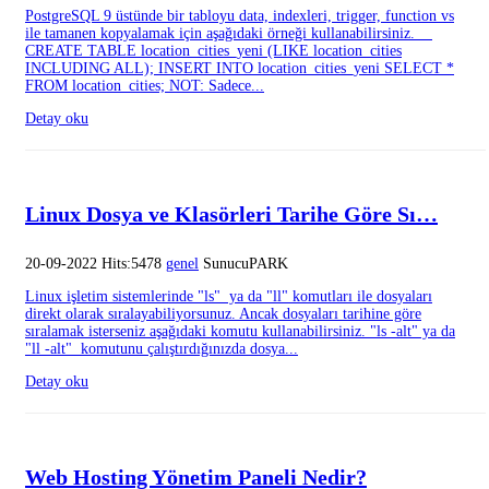
PostgreSQL 9 üstünde bir tabloyu data, indexleri, trigger, function vs
ile tamanen kopyalamak için aşağıdaki örneği kullanabilirsiniz.
CREATE TABLE location_cities_yeni (LIKE location_cities
INCLUDING ALL); INSERT INTO location_cities_yeni SELECT *
FROM location_cities; NOT: Sadece...
Detay oku
Linux Dosya ve Klasörleri Tarihe Göre Sı…
20-09-2022 Hits:5478
genel
SunucuPARK
Linux işletim sistemlerinde "ls" ya da "ll" komutları ile dosyaları
direkt olarak sıralayabiliyorsunuz. Ancak dosyaları tarihine göre
sıralamak isterseniz aşağıdaki komutu kullanabilirsiniz. "ls -alt" ya da
"ll -alt" komutunu çalıştırdığınızda dosya...
Detay oku
Web Hosting Yönetim Paneli Nedir?