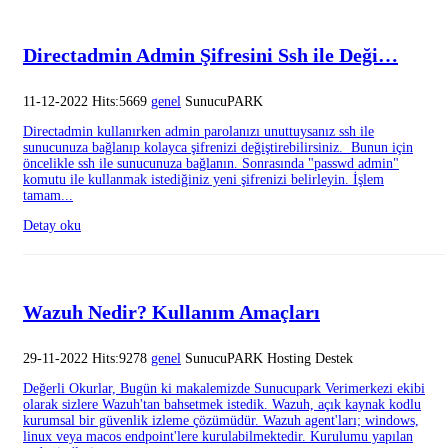
Directadmin Admin Şifresini Ssh ile Deği…
11-12-2022 Hits:5669
genel
SunucuPARK
Directadmin kullanırken admin parolanızı unuttuysanız ssh ile
sunucunuza bağlanıp kolayca şifrenizi değiştirebilirsiniz. Bunun için
öncelikle ssh ile sunucunuza bağlanın. Sonrasında "passwd admin"
komutu ile kullanmak istediğiniz yeni şifrenizi belirleyin. İşlem
tamam...
Detay oku
Wazuh Nedir? Kullanım Amaçları
29-11-2022 Hits:9278
genel
SunucuPARK Hosting Destek
Değerli Okurlar, Bugün ki makalemizde Sunucupark Verimerkezi ekibi
olarak sizlere Wazuh'tan bahsetmek istedik. Wazuh, açık kaynak kodlu
kurumsal bir güvenlik izleme çözümüdür. Wazuh agent'ları; windows,
linux veya macos endpoint'lere kurulabilmektedir. Kurulumu yapılan