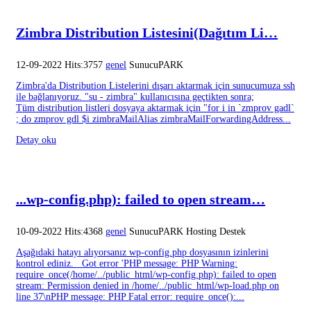
Zimbra Distribution Listesini(Dağıtım Li…
12-09-2022 Hits:3757
genel
SunucuPARK
Zimbra'da Distribution Listelerini dışarı aktarmak için sunucumuza ssh
ile bağlanıyoruz. "su - zimbra" kullanıcısına geçtikten sonra;
Tüm distribution listleri dosyaya aktarmak için "for i in `zmprov gadl`
; do zmprov gdl $i zimbraMailAlias zimbraMailForwardingAddress...
Detay oku
...wp-config.php): failed to open stream…
10-09-2022 Hits:4368
genel
SunucuPARK Hosting Destek
Aşağıdaki hatayı alıyorsanız wp-config.php dosyasının izinlerini
kontrol ediniz. Got error 'PHP message: PHP Warning:
require_once(/home/../public_html/wp-config.php): failed to open
stream: Permission denied in /home/../public_html/wp-load.php on
line 37\nPHP message: PHP Fatal error: require_once():...