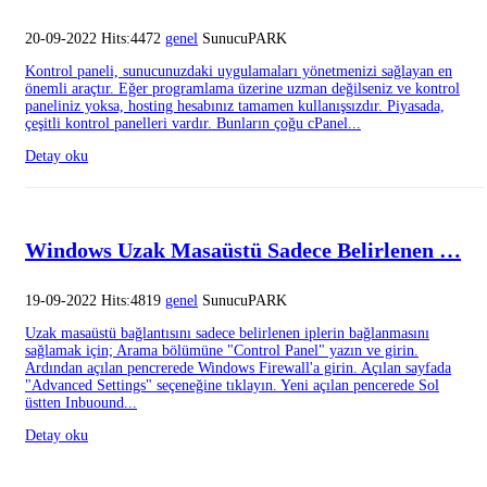
20-09-2022 Hits:4472
genel
SunucuPARK
Kontrol paneli, sunucunuzdaki uygulamaları yönetmenizi sağlayan en
önemli araçtır. Eğer programlama üzerine uzman değilseniz ve kontrol
paneliniz yoksa, hosting hesabınız tamamen kullanışsızdır. Piyasada,
çeşitli kontrol panelleri vardır. Bunların çoğu cPanel...
Detay oku
Windows Uzak Masaüstü Sadece Belirlenen …
19-09-2022 Hits:4819
genel
SunucuPARK
Uzak masaüstü bağlantısını sadece belirlenen iplerin bağlanmasını
sağlamak için; Arama bölümüne "Control Panel" yazın ve girin.
Ardından açılan pencrerede Windows Firewall'a girin. Açılan sayfada
"Advanced Settings" seçeneğine tıklayın. Yeni açılan pencerede Sol
üstten Inbuound...
Detay oku