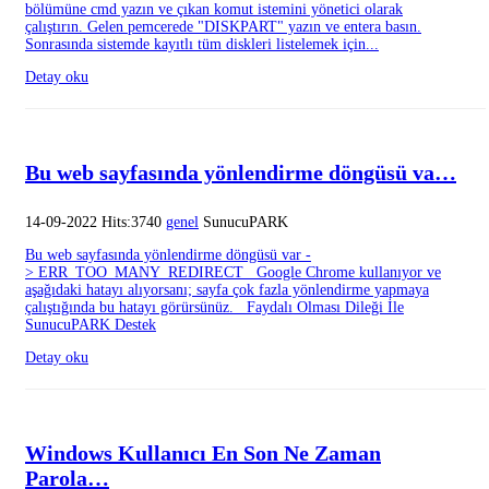
bölümüne cmd yazın ve çıkan komut istemini yönetici olarak
çalıştırın. Gelen pemcerede "DISKPART" yazın ve entera basın.
Sonrasında sistemde kayıtlı tüm diskleri listelemek için...
Detay oku
Bu web sayfasında yönlendirme döngüsü va…
14-09-2022 Hits:3740
genel
SunucuPARK
Bu web sayfasında yönlendirme döngüsü var -
> ERR_TOO_MANY_REDIRECT Google Chrome kullanıyor ve
aşağıdaki hatayı alıyorsanı; sayfa çok fazla yönlendirme yapmaya
çalıştığında bu hatayı görürsünüz. Faydalı Olması Dileği İle
SunucuPARK Destek
Detay oku
Windows Kullanıcı En Son Ne Zaman
Parola…