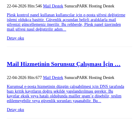
22-04-2026 Hits:546
Mail Destek
SunucuPARK Hosting Destek
Plesk kontrol panel kullanan kullanıcılar için e-posta şifresi değiştirme
işlemi oldukça basittir. Güvenlik açısından belirli aralıklarla mail
şifrenizi güncellemeniz önerilir. Bu rehberde, Plesk panel üzerinden
mail şifresi nasıl değiştirilir adım...
Detay oku
Mail Hizmetinin Sorunsuz Çalışması İçin …
22-04-2026 Hits:677
Mail Destek
SunucuPARK Hosting Destek
Kurumsal e-posta hizmetinin düzgün çalışabilmesi için DNS tarafında
bazı kritik kayıtların doğru şekilde yapılandırılması gerekir. Bu
kayıtlar eksik veya hatalı olduğunda mailler spam’e düşebilir, teslim
edilemeyebilir veya güvenlik sorunları yaşanabilir. Bu...
Detay oku