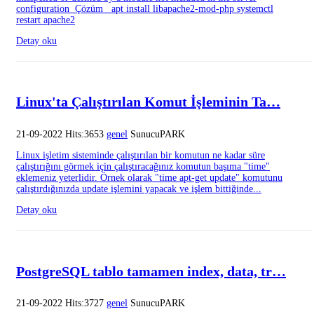
configuration Çözüm apt install libapache2-mod-php systemctl
restart apache2
Detay oku
Linux'ta Çalıştırılan Komut İşleminin Ta…
21-09-2022 Hits:3653
genel
SunucuPARK
Linux işletim sisteminde çalıştırılan bir komutun ne kadar süre
çalıştırığını görmek için çalıştıracağınız komutun başıma "time"
eklemeniz yeterlidir. Örnek olarak "time apt-get update" komutunu
çalıştırdığınızda update işlemini yapacak ve işlem bittiğinde...
Detay oku
PostgreSQL tablo tamamen index, data, tr…
21-09-2022 Hits:3727
genel
SunucuPARK