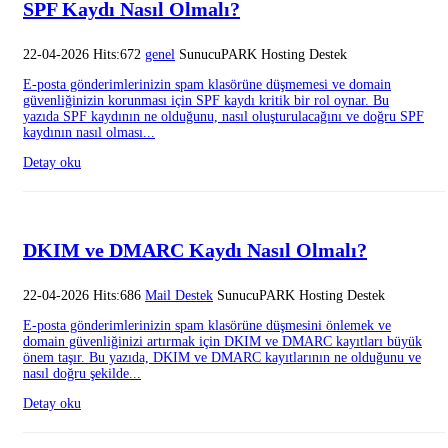
SPF Kaydı Nasıl Olmalı?
22-04-2026 Hits:672
genel
SunucuPARK Hosting Destek
E-posta gönderimlerinizin spam klasörüne düşmemesi ve domain
güvenliğinizin korunması için SPF kaydı kritik bir rol oynar. Bu
yazıda SPF kaydının ne olduğunu, nasıl oluşturulacağını ve doğru SPF
kaydının nasıl olması...
Detay oku
DKIM ve DMARC Kaydı Nasıl Olmalı?
22-04-2026 Hits:686
Mail Destek
SunucuPARK Hosting Destek
E-posta gönderimlerinizin spam klasörüne düşmesini önlemek ve
domain güvenliğinizi artırmak için DKIM ve DMARC kayıtları büyük
önem taşır. Bu yazıda, DKIM ve DMARC kayıtlarının ne olduğunu ve
nasıl doğru şekilde...
Detay oku