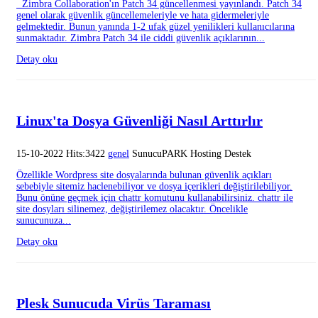
Zimbra Collaboration'ın Patch 34 güncellenmesi yayınlandı. Patch 34
genel olarak güvenlik güncellemeleriyle ve hata gidermeleriyle
gelmektedir. Bunun yanında 1-2 ufak güzel yenilikleri kullanıcılarına
sunmaktadır. Zimbra Patch 34 ile ciddi güvenlik açıklarının...
Detay oku
Linux'ta Dosya Güvenliği Nasıl Arttırlır
15-10-2022 Hits:3422
genel
SunucuPARK Hosting Destek
Özellikle Wordpress site dosyalarında bulunan güvenlik açıkları
sebebiyle sitemiz haclenebiliyor ve dosya içerikleri değiştirilebiliyor.
Bunu önüne geçmek için chattr komutunu kullanabilirsiniz. chattr ile
site dosyları silinemez, değiştirilemez olacaktır. Öncelikle
sunucunuza...
Detay oku
Plesk Sunucuda Virüs Taraması