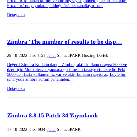
Proxmox kullanan kurum ve kuruluş sayısı günden güne artmaktadır.
Proxmox' un yayınlamış olduğu ürünler sanallaştırma...
Detay oku
Zimbra 'The number of results to be disp…
29-10-2022 Hits:4151
genel
SunucuPARK Hosting Destek
Değerli Zimbra Kullanıcıları, Zimbra, aktif kullanıcı sayısı 5000 ve
üzeri için Multi-Server yapısına geçilmesini tavsiye etmektedir. Peki
5000'den fazla kullanıcımız var ve aktif kullanıcı sayısı az, böyle bir
senaryoda zimbra admin panelinden...
Detay oku
Zimbra 8.8.15 Patch 34 Yayınlandı
17-10-2022 Hits:4934
genel
SunucuPARK