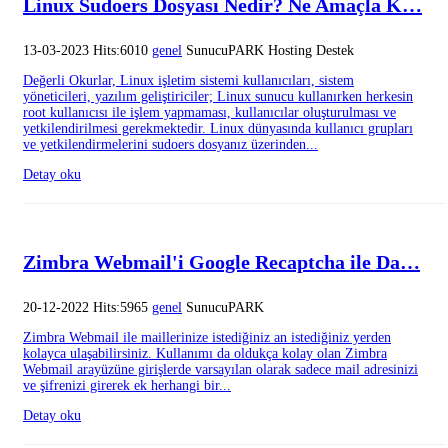
Linux Sudoers Dosyası Nedir? Ne Amaçla K…
13-03-2023 Hits:6010
genel
SunucuPARK Hosting Destek
Değerli Okurlar, Linux işletim sistemi kullanıcıları, sistem
yöneticileri, yazılım geliştiriciler; Linux sunucu kullanırken herkesin
root kullanıcısı ile işlem yapmaması, kullanıcılar oluşturulması ve
yetkilendirilmesi gerekmektedir. Linux dünyasında kullanıcı grupları
ve yetkilendirmelerini sudoers dosyanız üzerinden...
Detay oku
Zimbra Webmail'i Google Recaptcha ile Da…
20-12-2022 Hits:5965
genel
SunucuPARK
Zimbra Webmail ile maillerinize istediğiniz an istediğiniz yerden
kolayca ulaşabilirsiniz. Kullanımı da oldukça kolay olan Zimbra
Webmail arayüzüne girişlerde varsayılan olarak sadece mail adresinizi
ve şifrenizi girerek ek herhangi bir...
Detay oku