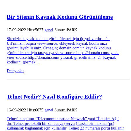
Bir Sitenin Kaynak Kodunu Görüntüleme
17-09-2022 Hits:5627
genel
SunucuPARK
Sitenizin kaynak kodunu görüntülemek için üç yol vardır. 1.
Url'ninizin başına view-source: ekleyerek kaynak kodlarınızı
görüntüleyebilirsiniz. Örneğin; domain.com'un kaynak kodunu
görüntülemek için tarayıcıya view-source:https://domain.com/ ya da
view-source:http://domain.com/ yazarak girebilirsiniz. 2. Kaynak
kodlarını görmek...
Detay oku
Telnet Nedir? Nasıl Konfigüre Edilir?
16-09-2022 Hits:6075
genel
SunucuPARK
Telnet‘in açılımı “Telecommunication Network” yani “İletişim Ağı”
dır. Telnet protokolü bir sunucuya (server) başka bir makina (pc)
kullanarak bağlanmak için kullanılır. Telnet 23 numaralı portu kullanır