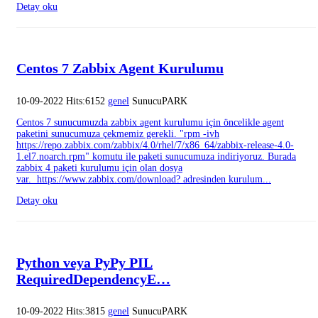
Detay oku
Centos 7 Zabbix Agent Kurulumu
10-09-2022 Hits:6152
genel
SunucuPARK
Centos 7 sunucumuzda zabbix agent kurulumu için öncelikle agent
paketini sunucumuza çekmemiz gerekli. "rpm -ivh
https://repo.zabbix.com/zabbix/4.0/rhel/7/x86_64/zabbix-release-4.0-
1.el7.noarch.rpm" komutu ile paketi sunucumuza indiriyoruz. Burada
zabbix 4 paketi kurulumu için olan dosya
var. https://www.zabbix.com/download? adresinden kurulum...
Detay oku
Python veya PyPy PIL
RequiredDependencyE…
10-09-2022 Hits:3815
genel
SunucuPARK