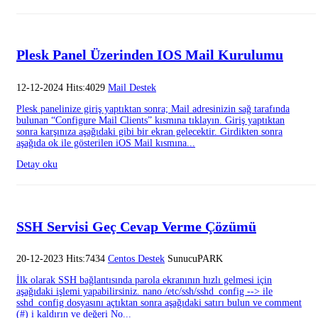
Plesk Panel Üzerinden IOS Mail Kurulumu
12-12-2024 Hits:4029
Mail Destek
Plesk panelinize giriş yaptıktan sonra; Mail adresinizin sağ tarafında
bulunan “Configure Mail Clients” kısmına tıklayın. Giriş yaptıktan
sonra karşınıza aşağıdaki gibi bir ekran gelecektir. Girdikten sonra
aşağıda ok ile gösterilen iOS Mail kısmına...
Detay oku
SSH Servisi Geç Cevap Verme Çözümü
20-12-2023 Hits:7434
Centos Destek
SunucuPARK
İlk olarak SSH bağlantısında parola ekranının hızlı gelmesi için
aşağıdaki işlemi yapabilirsiniz. nano /etc/ssh/sshd_config --> ile
sshd_config dosyasını açtıktan sonra aşağıdaki satırı bulun ve comment
(#) i kaldırın ve değeri No...