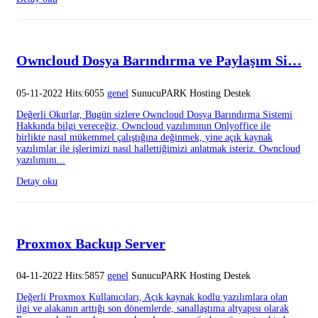
Owncloud Dosya Barındırma ve Paylaşım Si…
05-11-2022 Hits:6055
genel
SunucuPARK Hosting Destek
Değerli Okurlar, Bugün sizlere Owncloud Dosya Barındırma Sistemi
Hakkında bilgi vereceğiz, Owncloud yazılımının Onlyoffice ile
birlikte nasıl mükemmel çalıştığına değinmek, yine açık kaynak
yazılımlar ile işlerimizi nasıl hallettiğimizi anlatmak isteriz. Owncloud
yazılımını...
Detay oku
Proxmox Backup Server
04-11-2022 Hits:5857
genel
SunucuPARK Hosting Destek
Değerli Proxmox Kullanıcıları, Açık kaynak kodlu yazılımlara olan
ilgi ve alakanın arttığı son dönemlerde, sanallaştıma altyapısı olarak