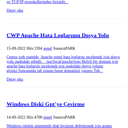
ve TCP/IP protokollerinden birisidir...
Detay oku
CWP Apache Hata Loglarının Dosya Yolu
15-09-2022 Hits:3394
genel
SunucuPARK
Centos web panelde, Apache genel hata loglarını incelemek için dosya
yolu aşağıdaki gibidir. /usr/local/apache/logs Belirli bir domain için
apache hata loglarını incelemek için aşağıdaki dosya yolunu
giriniz.Sonrasında tab tuşuna basıp domainizi yazınız.Tab...
Detay oku
Windows Diski Gpt'ye Çevirme
14-09-2022 Hits:4700
genel
SunucuPARK
Windows işletim sisteminde disk biçimini değiştirmek için arama