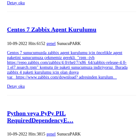
Detay oku
Centos 7 Zabbix Agent Kurulumu
10-09-2022 Hits:6152
genel
SunucuPARK
Centos 7 sunucumuzda zabbix agent kurulumu için öncelikle agent
paketini sunucumuza çekmemiz gerekli. "rpm -ivh
https://repo.zabbix.com/zabbix/4.0/rhel/7/x86_64/zabbix-release-4.0-
1.el7.noarch.rpm" komutu ile paketi sunucumuza indiriyoruz. Burada
zabbix 4 paketi kurulumu için olan dosya
var. https://www.zabbix.com/download? adresinden kurulum...
Detay oku
Python veya PyPy PIL
RequiredDependencyE…
10-09-2022 Hits:3815
genel
SunucuPARK