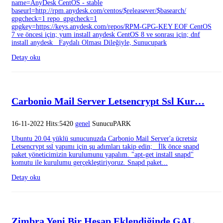
name=AnyDesk CentOS - stable
baseurl=http://rpm.anydesk.com/centos/$releasever/$basearch/
gpgcheck=1 repo_gpgcheck=1
gpgkey=https://keys.anydesk.com/repos/RPM-GPG-KEY EOF CentOS
7 ve öncesi için; yum install anydesk CentOS 8 ve sonrası için; dnf
install anydesk Faydalı Olması Dileğiyle, Sunucupark
Detay oku
Carbonio Mail Server Letsencrypt Ssl Kur…
16-11-2022 Hits:5420
genel
SunucuPARK
Ubuntu 20.04 yüklü sunucunuzda Carbonio Mail Server'a ücretsiz
Letsencrypt ssl yapımı için şu adımları takip edin; İlk önce snapd
paket yöneticimizin kurulumunu yapalım. "apt-get install snapd"
komutu ile kurulumu gerçekleştiriyoruz. Snapd paket...
Detay oku
Zimbra Yeni Bir Hesap Eklendiğinde GAL