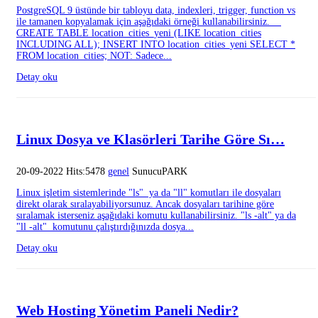
PostgreSQL 9 üstünde bir tabloyu data, indexleri, trigger, function vs
ile tamanen kopyalamak için aşağıdaki örneği kullanabilirsiniz.
CREATE TABLE location_cities_yeni (LIKE location_cities
INCLUDING ALL); INSERT INTO location_cities_yeni SELECT *
FROM location_cities; NOT: Sadece...
Detay oku
Linux Dosya ve Klasörleri Tarihe Göre Sı…
20-09-2022 Hits:5478
genel
SunucuPARK
Linux işletim sistemlerinde "ls" ya da "ll" komutları ile dosyaları
direkt olarak sıralayabiliyorsunuz. Ancak dosyaları tarihine göre
sıralamak isterseniz aşağıdaki komutu kullanabilirsiniz. "ls -alt" ya da
"ll -alt" komutunu çalıştırdığınızda dosya...
Detay oku
Web Hosting Yönetim Paneli Nedir?