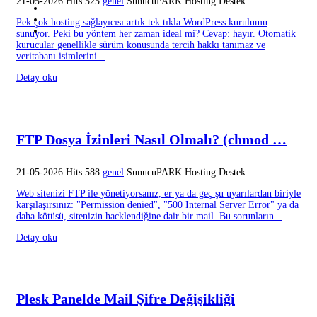
21-05-2026 Hits:525
genel
SunucuPARK Hosting Destek
Pek çok hosting sağlayıcısı artık tek tıkla WordPress kurulumu
sunuyor. Peki bu yöntem her zaman ideal mi? Cevap: hayır. Otomatik
kurucular genellikle sürüm konusunda tercih hakkı tanımaz ve
veritabanı isimlerini...
Detay oku
FTP Dosya İzinleri Nasıl Olmalı? (chmod …
21-05-2026 Hits:588
genel
SunucuPARK Hosting Destek
Web sitenizi FTP ile yönetiyorsanız, er ya da geç şu uyarılardan biriyle
karşılaşırsınız: "Permission denied", "500 Internal Server Error" ya da
daha kötüsü, sitenizin hacklendiğine dair bir mail. Bu sorunların...
Detay oku
Plesk Panelde Mail Şifre Değişikliği