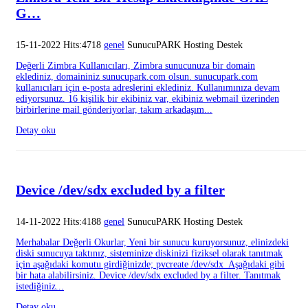
G…
15-11-2022 Hits:4718
genel
SunucuPARK Hosting Destek
Değerli Zimbra Kullanıcıları, Zimbra sunucunuza bir domain
eklediniz, domaininiz sunucupark.com olsun. sunucupark.com
kullanıcıları için e-posta adreslerini eklediniz. Kullanımınıza devam
ediyorsunuz. 16 kişilik bir ekibiniz var, ekibiniz webmail üzerinden
birbirlerine mail gönderiyorlar, takım arkadaşım...
Detay oku
Device /dev/sdx excluded by a filter
14-11-2022 Hits:4188
genel
SunucuPARK Hosting Destek
Merhabalar Değerli Okurlar, Yeni bir sunucu kuruyorsunuz, elinizdeki
diski sunucuya taktınız, sisteminize diskinizi fiziksel olarak tanıtmak
için aşağıdaki komutu girdiğinizde; pvcreate /dev/sdx Aşağıdaki gibi
bir hata alabilirsiniz. Device /dev/sdx excluded by a filter. Tanıtmak
istediğiniz...
Detay oku