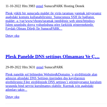
11-10-2022 Hits:3983
genel
SunucuPARK Hosting Destek
Plesk yüklü bir sunucuda maldet ile virüs taraması yapmak istiyorsanız
aşağıdaki komutu kullanabilirsiniz. Sunucunuza SSH ile bağlanın.
maldet -a /var/www/vhosts/taramak istediğiniz web sitesi/httpdocs
İşlem uzunluğu dosya yoğunluğuna göre farklılık göstermektedir.
Faydalı Olması Dileği İle SunucuPARK...
Detay oku
Plesk Panelde DNS settings Olmaması Ve Ç…
29-09-2022 Hits:3631
genel
SunucuPARK
Plesk panelde sol bölmeden Websites&Domains ’e girdiğinizde alan
adınızın altındaki DNS Settings üzerinden dns kayıtlarınızı
girebilirsiniz.Eğer girdiğinizde DNS settings’i görmüyorsanız kurulum
sırasında bind servisi kurulmamış olabilir. Kurmak için aşağıdaki
adımları takip...
Detay oku