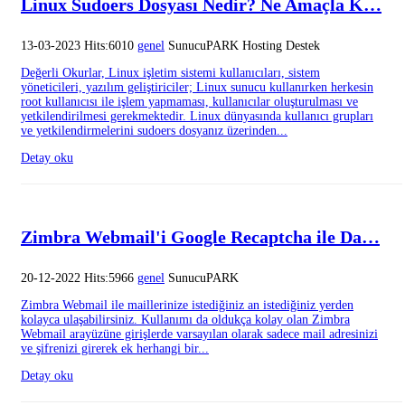
Linux Sudoers Dosyası Nedir? Ne Amaçla K…
13-03-2023 Hits:6010
genel
SunucuPARK Hosting Destek
Değerli Okurlar, Linux işletim sistemi kullanıcıları, sistem
yöneticileri, yazılım geliştiriciler; Linux sunucu kullanırken herkesin
root kullanıcısı ile işlem yapmaması, kullanıcılar oluşturulması ve
yetkilendirilmesi gerekmektedir. Linux dünyasında kullanıcı grupları
ve yetkilendirmelerini sudoers dosyanız üzerinden...
Detay oku
Zimbra Webmail'i Google Recaptcha ile Da…
20-12-2022 Hits:5966
genel
SunucuPARK
Zimbra Webmail ile maillerinize istediğiniz an istediğiniz yerden
kolayca ulaşabilirsiniz. Kullanımı da oldukça kolay olan Zimbra
Webmail arayüzüne girişlerde varsayılan olarak sadece mail adresinizi
ve şifrenizi girerek ek herhangi bir...
Detay oku