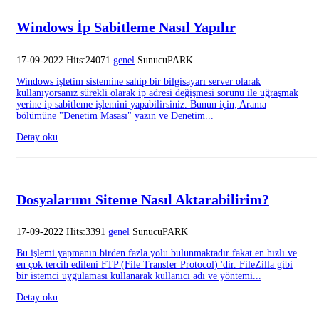
Windows İp Sabitleme Nasıl Yapılır
17-09-2022 Hits:24071
genel
SunucuPARK
Windows işletim sistemine sahip bir bilgisayarı server olarak
kullanıyorsanız sürekli olarak ip adresi değişmesi sorunu ile uğraşmak
yerine ip sabitleme işlemini yapabilirsiniz. Bunun için; Arama
bölümüne "Denetim Masası" yazın ve Denetim...
Detay oku
Dosyalarımı Siteme Nasıl Aktarabilirim?
17-09-2022 Hits:3391
genel
SunucuPARK
Bu işlemi yapmanın birden fazla yolu bulunmaktadır fakat en hızlı ve
en çok tercih edileni FTP (File Transfer Protocol) 'dir. FileZilla gibi
bir istemci uygulaması kullanarak kullanıcı adı ve yöntemi...
Detay oku