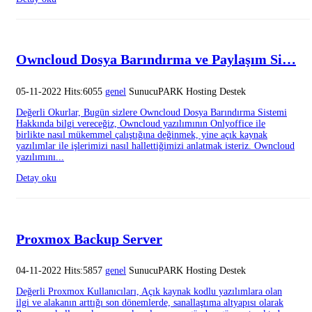
Owncloud Dosya Barındırma ve Paylaşım Si…
05-11-2022 Hits:6055
genel
SunucuPARK Hosting Destek
Değerli Okurlar, Bugün sizlere Owncloud Dosya Barındırma Sistemi
Hakkında bilgi vereceğiz, Owncloud yazılımının Onlyoffice ile
birlikte nasıl mükemmel çalıştığına değinmek, yine açık kaynak
yazılımlar ile işlerimizi nasıl hallettiğimizi anlatmak isteriz. Owncloud
yazılımını...
Detay oku
Proxmox Backup Server
04-11-2022 Hits:5857
genel
SunucuPARK Hosting Destek
Değerli Proxmox Kullanıcıları, Açık kaynak kodlu yazılımlara olan
ilgi ve alakanın arttığı son dönemlerde, sanallaştıma altyapısı olarak