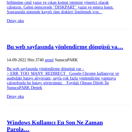
bölümüne cmd yazın ve çıkan komut istemini yönetici olarak
çalıştırın. Gelen pemcerede "DISKPART" yazın ve entera basın.
Sonrasında sistemde kayıtlı tüm diskleri listelemek için...
Detay oku
Bu web sayfasında yönlendirme döngüsü va…
14-09-2022 Hits:3740
genel
SunucuPARK
Bu web sayfasında yönlendirme döngüsü var -
> ERR_TOO_MANY_REDIRECT Google Chrome kullanıyor ve
aşağıdaki hatayı alıyorsanı; sayfa çok fazla yönlendirme yapmaya
çalıştığında bu hatayı görürsünüz. Faydalı Olması Dileği İle
SunucuPARK Destek
Detay oku
Windows Kullanıcı En Son Ne Zaman
Parola…