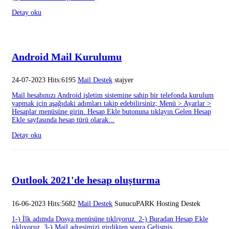
Detay oku
Android Mail Kurulumu
24-07-2023 Hits:6195
Mail Destek
stajyer
Mail hesabınızı Android işletim sistemine sahip bir telefonda kurulum
yapmak için aşağıdaki adımları takip edebilirsiniz; Menü > Ayarlar >
Hesaplar menüsüne girin. Hesap Ekle butonuna tıklayın.Gelen Hesap
Ekle sayfasında hesap türü olarak...
Detay oku
Outlook 2021'de hesap oluşturma
16-06-2023 Hits:5682
Mail Destek
SunucuPARK Hosting Destek
1-) İlk adımda Dosya menüsüne tıklıyoruz. 2-) Buradan Hesap Ekle
tıklıyoruz. 3-) Mail adresimizi girdikten sonra Gelişmiş