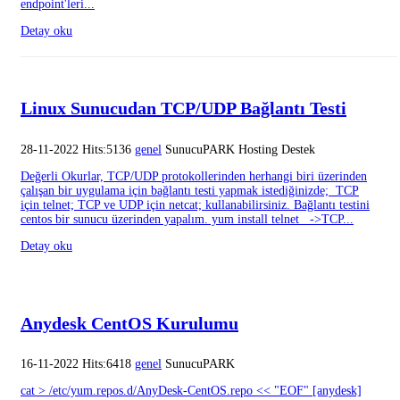
endpoint'leri...
Detay oku
Linux Sunucudan TCP/UDP Bağlantı Testi
28-11-2022 Hits:5136
genel
SunucuPARK Hosting Destek
Değerli Okurlar, TCP/UDP protokollerinden herhangi biri üzerinden
çalışan bir uygulama için bağlantı testi yapmak istediğinizde; TCP
için telnet; TCP ve UDP için netcat; kullanabilirsiniz. Bağlantı testini
centos bir sunucu üzerinden yapalım. yum install telnet ->TCP...
Detay oku
Anydesk CentOS Kurulumu
16-11-2022 Hits:6418
genel
SunucuPARK
cat > /etc/yum.repos.d/AnyDesk-CentOS.repo << "EOF" [anydesk]