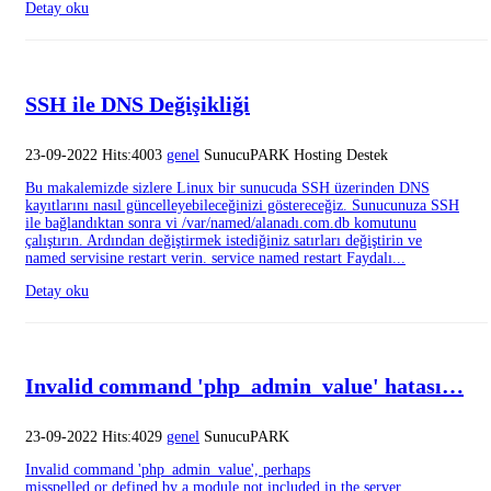
Detay oku
SSH ile DNS Değişikliği
23-09-2022 Hits:4003
genel
SunucuPARK Hosting Destek
Bu makalemizde sizlere Linux bir sunucuda SSH üzerinden DNS
kayıtlarını nasıl güncelleyebileceğinizi göstereceğiz. Sunucunuza SSH
ile bağlandıktan sonra vi /var/named/alanadı.com.db komutunu
çalıştırın. Ardından değiştirmek istediğiniz satırları değiştirin ve
named servisine restart verin. service named restart Faydalı...
Detay oku
Invalid command 'php_admin_value' hatası…
23-09-2022 Hits:4029
genel
SunucuPARK
Invalid command 'php_admin_value', perhaps
misspelled or defined by a module not included in the server