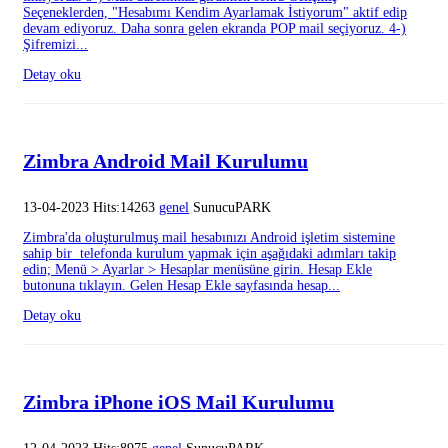
Seçeneklerden, "Hesabımı Kendim Ayarlamak İstiyorum" aktif edip
devam ediyoruz. Daha sonra gelen ekranda POP mail seçiyoruz. 4-)
Şifremizi...
Detay oku
Zimbra Android Mail Kurulumu
13-04-2023 Hits:14263
genel
SunucuPARK
Zimbra'da oluşturulmuş mail hesabınızı Android işletim sistemine
sahip bir telefonda kurulum yapmak için aşağıdaki adımları takip
edin; Menü > Ayarlar > Hesaplar menüsüne girin. Hesap Ekle
butonuna tıklayın. Gelen Hesap Ekle sayfasında hesap...
Detay oku
Zimbra iPhone iOS Mail Kurulumu