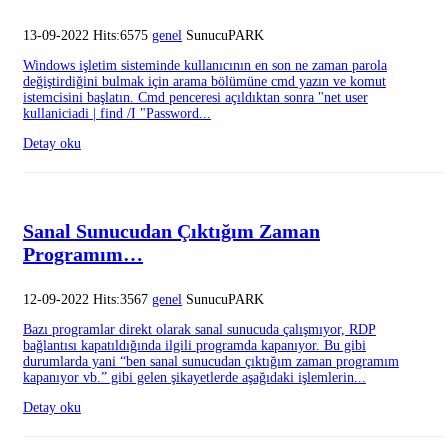
13-09-2022 Hits:6575
genel
SunucuPARK
Windows işletim sisteminde kullanıcının en son ne zaman parola
değiştirdiğini bulmak için arama bölümüne cmd yazın ve komut
istemcisini başlatın. Cmd penceresi açıldıktan sonra "net user
kullaniciadi | find /I "Password...
Detay oku
Sanal Sunucudan Çıktığım Zaman
Programım…
12-09-2022 Hits:3567
genel
SunucuPARK
Bazı programlar direkt olarak sanal sunucuda çalışmıyor, RDP
bağlantısı kapatıldığında ilgili programda kapanıyor. Bu gibi
durumlarda yani “ben sanal sunucudan çıktığım zaman programım
kapanıyor vb.” gibi gelen şikayetlerde aşağıdaki işlemlerin...
Detay oku