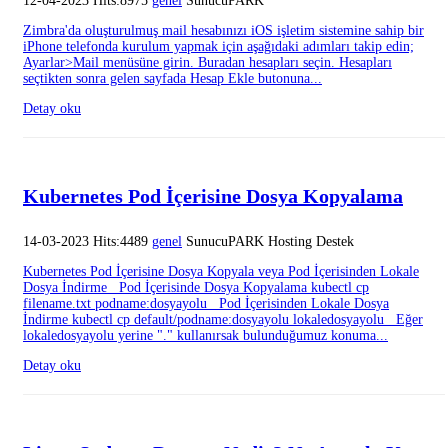
12-04-2023 Hits:8975
genel
SunucuPARK
Zimbra'da oluşturulmuş mail hesabınızı iOS işletim sistemine sahip bir
iPhone telefonda kurulum yapmak için aşağıdaki adımları takip edin;
Ayarlar>Mail menüsüne girin. Buradan hesapları seçin. Hesapları
seçtikten sonra gelen sayfada Hesap Ekle butonuna...
Detay oku
Kubernetes Pod İçerisine Dosya Kopyalama
14-03-2023 Hits:4489
genel
SunucuPARK Hosting Destek
Kubernetes Pod İçerisine Dosya Kopyala veya Pod İçerisinden Lokale
Dosya İndirme Pod İçerisinde Dosya Kopyalama kubectl cp
filename.txt podname:dosyayolu Pod İçerisinden Lokale Dosya
İndirme kubectl cp default/podname:dosyayolu lokaledosyayolu Eğer
lokaledosyayolu yerine "." kullanırsak bulunduğumuz konuma...
Detay oku