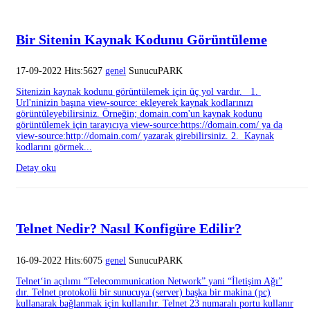
Bir Sitenin Kaynak Kodunu Görüntüleme
17-09-2022 Hits:5627
genel
SunucuPARK
Sitenizin kaynak kodunu görüntülemek için üç yol vardır. 1.
Url'ninizin başına view-source: ekleyerek kaynak kodlarınızı
görüntüleyebilirsiniz. Örneğin; domain.com'un kaynak kodunu
görüntülemek için tarayıcıya view-source:https://domain.com/ ya da
view-source:http://domain.com/ yazarak girebilirsiniz. 2. Kaynak
kodlarını görmek...
Detay oku
Telnet Nedir? Nasıl Konfigüre Edilir?
16-09-2022 Hits:6075
genel
SunucuPARK
Telnet‘in açılımı “Telecommunication Network” yani “İletişim Ağı”
dır. Telnet protokolü bir sunucuya (server) başka bir makina (pc)
kullanarak bağlanmak için kullanılır. Telnet 23 numaralı portu kullanır