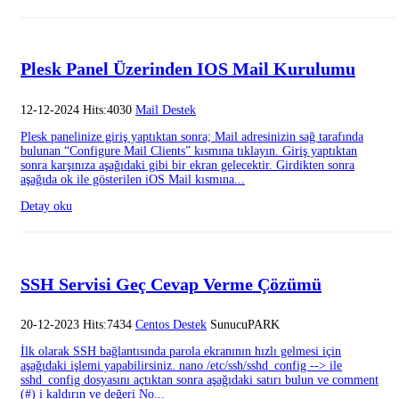
Plesk Panel Üzerinden IOS Mail Kurulumu
12-12-2024 Hits:4030
Mail Destek
Plesk panelinize giriş yaptıktan sonra; Mail adresinizin sağ tarafında
bulunan “Configure Mail Clients” kısmına tıklayın. Giriş yaptıktan
sonra karşınıza aşağıdaki gibi bir ekran gelecektir. Girdikten sonra
aşağıda ok ile gösterilen iOS Mail kısmına...
Detay oku
SSH Servisi Geç Cevap Verme Çözümü
20-12-2023 Hits:7434
Centos Destek
SunucuPARK
İlk olarak SSH bağlantısında parola ekranının hızlı gelmesi için
aşağıdaki işlemi yapabilirsiniz. nano /etc/ssh/sshd_config --> ile
sshd_config dosyasını açtıktan sonra aşağıdaki satırı bulun ve comment
(#) i kaldırın ve değeri No...