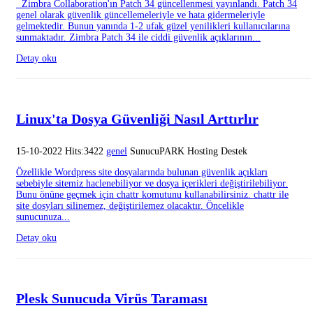
Zimbra Collaboration'ın Patch 34 güncellenmesi yayınlandı. Patch 34
genel olarak güvenlik güncellemeleriyle ve hata gidermeleriyle
gelmektedir. Bunun yanında 1-2 ufak güzel yenilikleri kullanıcılarına
sunmaktadır. Zimbra Patch 34 ile ciddi güvenlik açıklarının...
Detay oku
Linux'ta Dosya Güvenliği Nasıl Arttırlır
15-10-2022 Hits:3422
genel
SunucuPARK Hosting Destek
Özellikle Wordpress site dosyalarında bulunan güvenlik açıkları
sebebiyle sitemiz haclenebiliyor ve dosya içerikleri değiştirilebiliyor.
Bunu önüne geçmek için chattr komutunu kullanabilirsiniz. chattr ile
site dosyları silinemez, değiştirilemez olacaktır. Öncelikle
sunucunuza...
Detay oku
Plesk Sunucuda Virüs Taraması