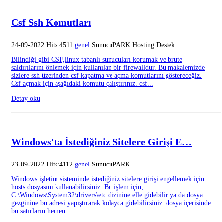
Csf Ssh Komutları
24-09-2022 Hits:4511
genel
SunucuPARK Hosting Destek
Bilindiği gibi CSF,linux tabanlı sunucuları korumak ve brute
saldırılarını önlemek için kullanılan bir firewalldur. Bu makalemizde
sizlere ssh üzerinden csf kapatma ve açma komutlarını göstereceğiz.
Csf açmak için aşağıdaki komutu çalıştırınız. csf...
Detay oku
Windows'ta İstediğiniz Sitelere Girişi E…
23-09-2022 Hits:4112
genel
SunucuPARK
Windows işletim sisteminde istediğiniz sitelere girişi engellemek için
hosts dosyasını kullanabilirsiniz. Bu işlem için;
C:\Windows\System32\drivers\etc dizinine elle gidebilir ya da dosya
gezginine bu adresi yapıştırarak kolayca gidebilirsiniz. dosya içerisinde
bu satırların hemen...