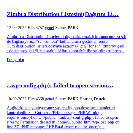
Zimbra Distribution Listesini(Dağıtım Li…
12-09-2022 Hits:3757
genel
SunucuPARK
Zimbra'da Distribution Listelerini dışarı aktarmak için sunucumuza ssh
ile bağlanıyoruz. "su - zimbra" kullanıcısına geçtikten sonra;
Tüm distribution listleri dosyaya aktarmak için "for i in `zmprov gadl`
; do zmprov gdl $i zimbraMailAlias zimbraMailForwardingAddress...
Detay oku
...wp-config.php): failed to open stream…
10-09-2022 Hits:4368
genel
SunucuPARK Hosting Destek
Aşağıdaki hatayı alıyorsanız wp-config.php dosyasının izinlerini
kontrol ediniz. Got error 'PHP message: PHP Warning:
require_once(/home/../public_html/wp-config.php): failed to open
stream: Permission denied in /home/../public_html/wp-load.php on
line 37\nPHP message: PHP Fatal error: require_once():...