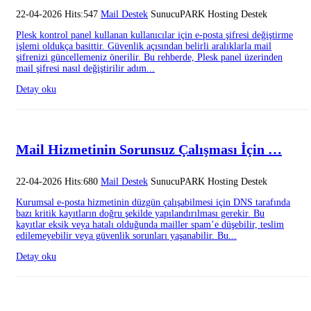
22-04-2026 Hits:547
Mail Destek
SunucuPARK Hosting Destek
Plesk kontrol panel kullanan kullanıcılar için e-posta şifresi değiştirme
işlemi oldukça basittir. Güvenlik açısından belirli aralıklarla mail
şifrenizi güncellemeniz önerilir. Bu rehberde, Plesk panel üzerinden
mail şifresi nasıl değiştirilir adım...
Detay oku
Mail Hizmetinin Sorunsuz Çalışması İçin …
22-04-2026 Hits:680
Mail Destek
SunucuPARK Hosting Destek
Kurumsal e-posta hizmetinin düzgün çalışabilmesi için DNS tarafında
bazı kritik kayıtların doğru şekilde yapılandırılması gerekir. Bu
kayıtlar eksik veya hatalı olduğunda mailler spam’e düşebilir, teslim
edilemeyebilir veya güvenlik sorunları yaşanabilir. Bu...
Detay oku