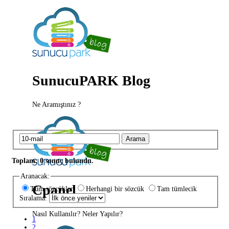
SunucuPARK Blog
Ne Aramıştınız ?
Arama
Toplam: 0 sonuç bulundu.
Aranacak:
Cpanel
Tüm sözcükler
Herhangi bir sözcük
Tam tümlecik
Sıralama:
Nasıl Kullanılır? Neler Yapılır?
1
2