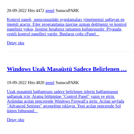
20-09-2022 Hits:4472
genel
SunucuPARK
Kontrol paneli, sunucunuzdaki uygulamaları yönetmenizi sağlayan en
önemli araçtır. Eğer programlama üzerine uzman değilseniz ve kontrol
paneliniz yoksa, hosting hesabınız tamamen kullanışsızdır. Piyasada,
çeşitli kontrol panelleri vardır. Bunların çoğu cPanel...
Detay oku
Windows Uzak Masaüstü Sadece Belirlenen …
19-09-2022 Hits:4820
genel
SunucuPARK
Uzak masaüstü bağlantısını sadece belirlenen iplerin bağlanmasını
sağlamak için; Arama bölümüne "Control Panel" yazın ve girin.
Ardından açılan pencrerede Windows Firewall'a girin. Açılan sayfada
"Advanced Settings" seçeneğine tıklayın. Yeni açılan pencerede Sol
üstten Inbuound...
Detay oku