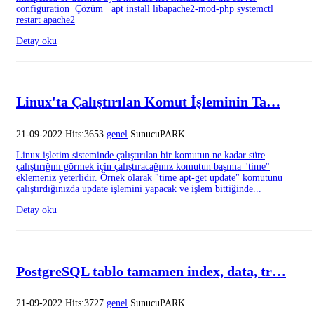
configuration Çözüm apt install libapache2-mod-php systemctl
restart apache2
Detay oku
Linux'ta Çalıştırılan Komut İşleminin Ta…
21-09-2022 Hits:3653
genel
SunucuPARK
Linux işletim sisteminde çalıştırılan bir komutun ne kadar süre
çalıştırığını görmek için çalıştıracağınız komutun başıma "time"
eklemeniz yeterlidir. Örnek olarak "time apt-get update" komutunu
çalıştırdığınızda update işlemini yapacak ve işlem bittiğinde...
Detay oku
PostgreSQL tablo tamamen index, data, tr…
21-09-2022 Hits:3727
genel
SunucuPARK