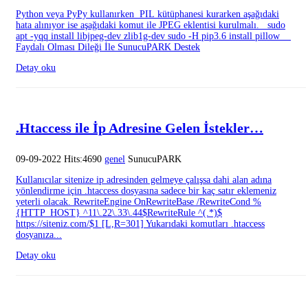
Python veya PyPy kullanırken PIL kütüphanesi kurarken aşağıdaki
hata alınıyor ise aşağıdaki komut ile JPEG eklentisi kurulmalı. sudo
apt -yqq install libjpeg-dev zlib1g-dev sudo -H pip3.6 install pillow
Faydalı Olması Dileği İle SunucuPARK Destek
Detay oku
.Htaccess ile İp Adresine Gelen İstekler…
09-09-2022 Hits:4690
genel
SunucuPARK
Kullanıcılar sitenize ip adresinden gelmeye çalışsa dahi alan adına
yönlendirme için .htaccess dosyasına sadece bir kaç satır eklemeniz
yeterli olacak. RewriteEngine OnRewriteBase /RewriteCond %
{HTTP_HOST} ^11\.22\.33\.44$RewriteRule ^(.*)$
https://siteniz.com/$1 [L,R=301] Yukarıdaki komutları .htaccess
dosyanıza...
Detay oku