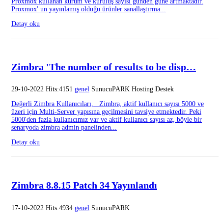
Proxmox kullanan kurum ve kuruluş sayısı günden güne artmaktadır.
Proxmox' un yayınlamış olduğu ürünler sanallaştırma...
Detay oku
Zimbra 'The number of results to be disp…
29-10-2022 Hits:4151
genel
SunucuPARK Hosting Destek
Değerli Zimbra Kullanıcıları, Zimbra, aktif kullanıcı sayısı 5000 ve
üzeri için Multi-Server yapısına geçilmesini tavsiye etmektedir. Peki
5000'den fazla kullanıcımız var ve aktif kullanıcı sayısı az, böyle bir
senaryoda zimbra admin panelinden...
Detay oku
Zimbra 8.8.15 Patch 34 Yayınlandı
17-10-2022 Hits:4934
genel
SunucuPARK