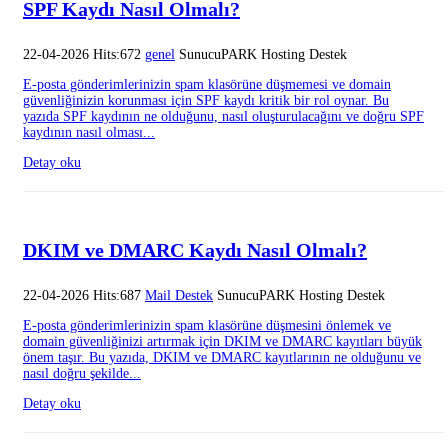
SPF Kaydı Nasıl Olmalı?
22-04-2026 Hits:672
genel
SunucuPARK Hosting Destek
E-posta gönderimlerinizin spam klasörüne düşmemesi ve domain
güvenliğinizin korunması için SPF kaydı kritik bir rol oynar. Bu
yazıda SPF kaydının ne olduğunu, nasıl oluşturulacağını ve doğru SPF
kaydının nasıl olması...
Detay oku
DKIM ve DMARC Kaydı Nasıl Olmalı?
22-04-2026 Hits:687
Mail Destek
SunucuPARK Hosting Destek
E-posta gönderimlerinizin spam klasörüne düşmesini önlemek ve
domain güvenliğinizi artırmak için DKIM ve DMARC kayıtları büyük
önem taşır. Bu yazıda, DKIM ve DMARC kayıtlarının ne olduğunu ve
nasıl doğru şekilde...
Detay oku