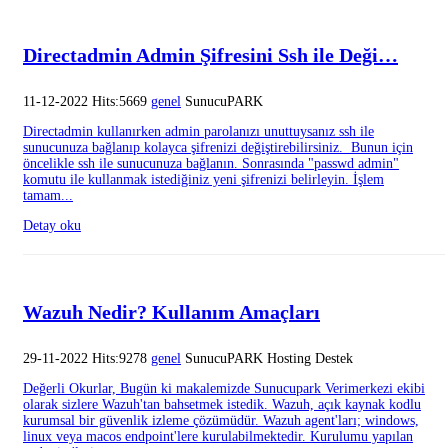
Directadmin Admin Şifresini Ssh ile Deği…
11-12-2022 Hits:5669
genel
SunucuPARK
Directadmin kullanırken admin parolanızı unuttuysanız ssh ile
sunucunuza bağlanıp kolayca şifrenizi değiştirebilirsiniz. Bunun için
öncelikle ssh ile sunucunuza bağlanın. Sonrasında "passwd admin"
komutu ile kullanmak istediğiniz yeni şifrenizi belirleyin. İşlem
tamam...
Detay oku
Wazuh Nedir? Kullanım Amaçları
29-11-2022 Hits:9278
genel
SunucuPARK Hosting Destek
Değerli Okurlar, Bugün ki makalemizde Sunucupark Verimerkezi ekibi
olarak sizlere Wazuh'tan bahsetmek istedik. Wazuh, açık kaynak kodlu
kurumsal bir güvenlik izleme çözümüdür. Wazuh agent'ları; windows,
linux veya macos endpoint'lere kurulabilmektedir. Kurulumu yapılan