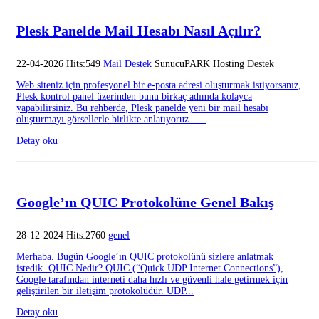
Plesk Panelde Mail Hesabı Nasıl Açılır?
22-04-2026 Hits:549
Mail Destek
SunucuPARK Hosting Destek
Web siteniz için profesyonel bir e-posta adresi oluşturmak istiyorsanız,
Plesk kontrol panel üzerinden bunu birkaç adımda kolayca
yapabilirsiniz. Bu rehberde, Plesk panelde yeni bir mail hesabı
oluşturmayı görsellerle birlikte anlatıyoruz. ...
Detay oku
Google’ın QUIC Protokolüne Genel Bakış
28-12-2024 Hits:2760
genel
Merhaba. Bugün Google’ın QUIC protokolünü sizlere anlatmak
istedik. QUIC Nedir? QUIC (“Quick UDP Internet Connections”),
Google tarafından interneti daha hızlı ve güvenli hale getirmek için
geliştirilen bir iletişim protokolüdür. UDP...
Detay oku