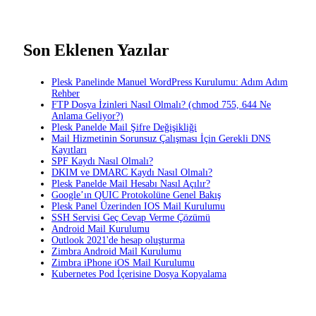
Son Eklenen Yazılar
Plesk Panelinde Manuel WordPress Kurulumu: Adım Adım
Rehber
FTP Dosya İzinleri Nasıl Olmalı? (chmod 755, 644 Ne
Anlama Geliyor?)
Plesk Panelde Mail Şifre Değişikliği
Mail Hizmetinin Sorunsuz Çalışması İçin Gerekli DNS
Kayıtları
SPF Kaydı Nasıl Olmalı?
DKIM ve DMARC Kaydı Nasıl Olmalı?
Plesk Panelde Mail Hesabı Nasıl Açılır?
Google’ın QUIC Protokolüne Genel Bakış
Plesk Panel Üzerinden IOS Mail Kurulumu
SSH Servisi Geç Cevap Verme Çözümü
Android Mail Kurulumu
Outlook 2021'de hesap oluşturma
Zimbra Android Mail Kurulumu
Zimbra iPhone iOS Mail Kurulumu
Kubernetes Pod İçerisine Dosya Kopyalama