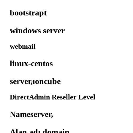
bootstrapt
windows server
webmail
linux-centos
server,ıoncube
DirectAdmin Reseller Level
Nameserver,
Alan adı,domain