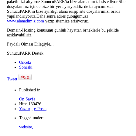
paketimizi alıyoruz.SunucuPARK'ta bize alan adını tahsis ediyor.Site
dosyalarımız içinde bize bir yer ayırıyor.Biz de tarayıcımızdan
SunucuPARK'ın bize ayırdığı alana erişip site dosyalarımızı orada
yapılandırıyoruz.Daha sonra adres çubuğumuza
www.alanadimiz.com
yazıp sitemize erişiyoruz.
Domain-Hosting konusunu günlük hayattan örneklerle bu şekilde
açıklayabiliriz.
Faydalı Olması Dileğiyle...
SunucuPARK Destek
Önceki
Sonraki
Tweet
Published in
Ön Sayfa
Hits: 130426
Yazdır
,
e-Posta
Tagged under:
website
,