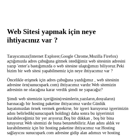
Web Sitesi yapmak için neye
ihtiyacınız var ?
Tarayıcımızı(Internet Explorer,Google Chrome,Mozilla Firefox)
açtığımızda adres çubuğuna gitmek istediğimiz web sitesinin adresini
yazıp 'enter'a bastığımızda o web sitesine ulaştığımızı biliyoruz.Peki
bizim bir web sitesi yapabilmemiz için neye ihtiyacımız var ?
Öncelikle erişmek için adres çubuğuna yazdığımız , web sitesinin
adresine örn(sunucupark.com) ihtiyacımız vardır.Web sitemizin
adresinin ne olacağına karar verdik şimdi ne yapacağız?
Şimdi web sitemizin içeriğinin(resimlerin,yazıların,dosyaların)
barınacağı bir hosting paketine ihtiyacımız vardır.Günlük
hayatımızdan örnek vermek gerekirse, bir işyeri kuruyoruz işyerimizin
adını belirledik(sunucupark holding) daha sonra bu işiyerimizi
kurabileceğimiz bir yer arıyoruz.Boş bir dükkan , boş bir bina
tutuyoruz.Web sitemizi de buna benzetebiliriz.Alan adını aldık ve
kurabilmemiz için bir hosting paketine ihtiyacımız var.Hosting
sağlayıcısı sunucupark.com adresine gidip alan adımızı ve hosting