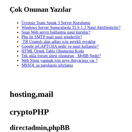
Çok Onunan Yazılar
Ücretsiz Team Speak 3 Server Kurulumu
Windows Server Sunucularda TLS 1.2 Nasıl Aktifleştirilir?
Soap Web servis bağlantısı nasıl kurulur?
Php ile SMTP mail nasıl gönderilir?
.TR Uzantılı alan adları için gerekli evraklar
Google reCAPTCHA nedir ve nasıl kullanılır?
HTML Örnek Tablo Oluşturma Kodu
Tek tıkla forum sitesi oluşturun , MyBB Nedir?
Web Sitesi yapmak için neye ihtiyacınız var ?
MSSQL sa parolasını sıfırlama
hosting,mail
cryptoPHP
directadmin,phpBB