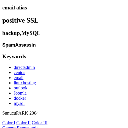
email alias
positive SSL
backup,MySQL
SpamAssassin
Keywords
directadmin
centos
email
linuxhosting
outlook
Joomla
docker
mysql
SunucuPARK 2004
Color I
Color II
Color III
Gavern Framework