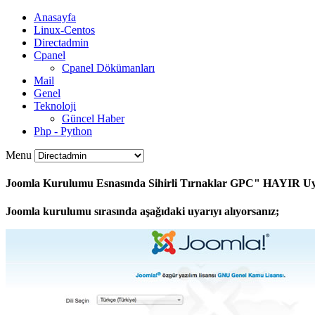
Anasayfa
Linux-Centos
Directadmin
Cpanel
Cpanel Dökümanları
Mail
Genel
Teknoloji
Güncel Haber
Php - Python
Menu
Joomla Kurulumu Esnasında Sihirli Tırnaklar GPC" HAYIR U
Joomla kurulumu sırasında aşağıdaki uyarıyı alıyorsanız;