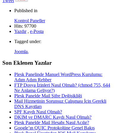
Tweet
Published in
Kontrol Paneller
Hits: 97700
Yazdır
,
e-Posta
Tagged under:
Joomla
,
Son Eklenen Yazılar
Plesk Panelinde Manuel WordPress Kurulumu:
Adım Adım Rehber
FTP Dosya İzinleri Nasıl Olmalı? (chmod 755, 644
Ne Anlama Geliyor?)
Plesk Panelde Mail Şifre Değişikliği
Mail Hizmetinin Sorunsuz Çalışması İçin Gerekli
DNS Kayıtları
SPF Kaydı Nasıl Olmalı?
DKIM ve DMARC Kaydı Nasıl Olmalı?
Plesk Panelde Mail Hesabı Nasıl Açılır?
Google’ın QUIC Protokolüne Genel Bakış