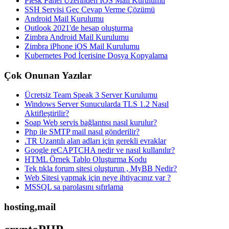
Plesk Panel Üzerinden IOS Mail Kurulumu
SSH Servisi Geç Cevap Verme Çözümü
Android Mail Kurulumu
Outlook 2021'de hesap oluşturma
Zimbra Android Mail Kurulumu
Zimbra iPhone iOS Mail Kurulumu
Kubernetes Pod İçerisine Dosya Kopyalama
Çok Onunan Yazılar
Ücretsiz Team Speak 3 Server Kurulumu
Windows Server Sunucularda TLS 1.2 Nasıl
Aktifleştirilir?
Soap Web servis bağlantısı nasıl kurulur?
Php ile SMTP mail nasıl gönderilir?
.TR Uzantılı alan adları için gerekli evraklar
Google reCAPTCHA nedir ve nasıl kullanılır?
HTML Örnek Tablo Oluşturma Kodu
Tek tıkla forum sitesi oluşturun , MyBB Nedir?
Web Sitesi yapmak için neye ihtiyacınız var ?
MSSQL sa parolasını sıfırlama
hosting,mail