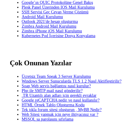
Google’ın QUIC Protokolüne Genel Bakış
Plesk Panel Üzerinden IOS Mail Kurulumu
SSH Servisi Geç Cevap Verme Çözümü
Android Mail Kurulumu
Outlook 2021'de hesap oluşturma
Zimbra Android Mail Kurulumu
Zimbra iPhone iOS Mail Kurulumu
Kubernetes Pod İçerisine Dosya Kopyalama
Çok Onunan Yazılar
Ücretsiz Team Speak 3 Server Kurulumu
Windows Server Sunucularda TLS 1.2 Nasıl Aktifleştirilir?
Soap Web servis bağlantısı nasıl kurulur?
Php ile SMTP mail nasıl gönderilir?
.TR Uzantılı alan adları için gerekli evraklar
Google reCAPTCHA nedir ve nasıl kullanılır?
HTML Örnek Tablo Oluşturma Kodu
Tek tıkla forum sitesi oluşturun , MyBB Nedir?
Web Sitesi yapmak için neye ihtiyacınız var ?
MSSQL sa parolasını sıfırlama