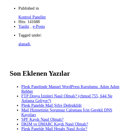
Published in
Kontrol Paneller
Hits: 141688
Yazdır
,
e-Posta
Tagged under:
alanadi
,
Son Eklenen Yazılar
Plesk Panelinde Manuel WordPress Kurulumu: Adım Adım
Rehber
FTP Dosya İzinleri Nasıl Olmalı? (chmod 755, 644 Ne
Anlama Geliyor?)
Plesk Panelde Mail Şifre Değişikliği
Mail Hizmetinin Sorunsuz Çalışması İçin Gerekli DNS
Kayıtları
SPF Kaydı Nasıl Olmalı?
DKIM ve DMARC Kaydı Nasıl Olmalı?
Plesk Panelde Mail Hesabı Nasıl Açılır?