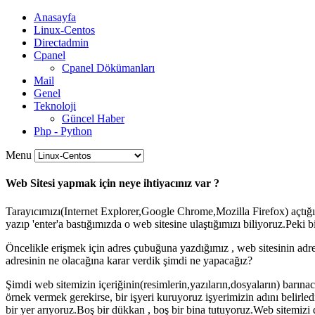
Anasayfa
Linux-Centos
Directadmin
Cpanel
Cpanel Dökümanları
Mail
Genel
Teknoloji
Güncel Haber
Php - Python
Menu
Web Sitesi yapmak için neye ihtiyacınız var ?
Tarayıcımızı(Internet Explorer,Google Chrome,Mozilla Firefox) açtığı
yazıp 'enter'a bastığımızda o web sitesine ulaştığımızı biliyoruz.Peki 
Öncelikle erişmek için adres çubuğuna yazdığımız , web sitesinin adr
adresinin ne olacağına karar verdik şimdi ne yapacağız?
Şimdi web sitemizin içeriğinin(resimlerin,yazıların,dosyaların) barına
örnek vermek gerekirse, bir işyeri kuruyoruz işyerimizin adını belirl
bir yer arıyoruz.Boş bir dükkan , boş bir bina tutuyoruz.Web sitemizi 