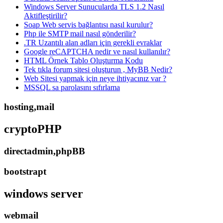
Windows Server Sunucularda TLS 1.2 Nasıl
Aktifleştirilir?
Soap Web servis bağlantısı nasıl kurulur?
Php ile SMTP mail nasıl gönderilir?
.TR Uzantılı alan adları için gerekli evraklar
Google reCAPTCHA nedir ve nasıl kullanılır?
HTML Örnek Tablo Oluşturma Kodu
Tek tıkla forum sitesi oluşturun , MyBB Nedir?
Web Sitesi yapmak için neye ihtiyacınız var ?
MSSQL sa parolasını sıfırlama
hosting,mail
cryptoPHP
directadmin,phpBB
bootstrapt
windows server
webmail