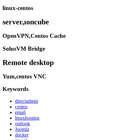
linux-centos
server,ıoncube
OpenVPN,Centos Cache
SolusVM Bridge
Remote desktop
Yum,centos VNC
Keywords
directadmin
centos
email
linuxhosting
outlook
Joomla
docker