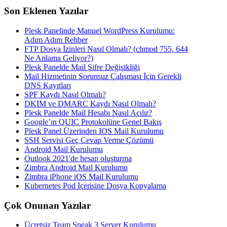
Son Eklenen Yazılar
Plesk Panelinde Manuel WordPress Kurulumu:
Adım Adım Rehber
FTP Dosya İzinleri Nasıl Olmalı? (chmod 755, 644
Ne Anlama Geliyor?)
Plesk Panelde Mail Şifre Değişikliği
Mail Hizmetinin Sorunsuz Çalışması İçin Gerekli
DNS Kayıtları
SPF Kaydı Nasıl Olmalı?
DKIM ve DMARC Kaydı Nasıl Olmalı?
Plesk Panelde Mail Hesabı Nasıl Açılır?
Google’ın QUIC Protokolüne Genel Bakış
Plesk Panel Üzerinden IOS Mail Kurulumu
SSH Servisi Geç Cevap Verme Çözümü
Android Mail Kurulumu
Outlook 2021'de hesap oluşturma
Zimbra Android Mail Kurulumu
Zimbra iPhone iOS Mail Kurulumu
Kubernetes Pod İçerisine Dosya Kopyalama
Çok Onunan Yazılar
Ücretsiz Team Speak 3 Server Kurulumu