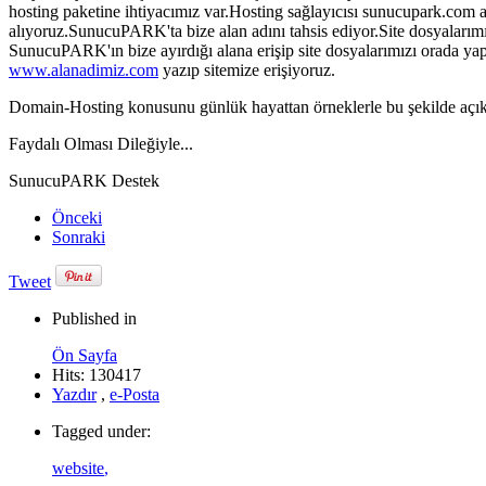
hosting paketine ihtiyacımız var.Hosting sağlayıcısı sunucupark.com a
alıyoruz.SunucuPARK'ta bize alan adını tahsis ediyor.Site dosyalarımız
SunucuPARK'ın bize ayırdığı alana erişip site dosyalarımızı orada y
www.alanadimiz.com
yazıp sitemize erişiyoruz.
Domain-Hosting konusunu günlük hayattan örneklerle bu şekilde açıkl
Faydalı Olması Dileğiyle...
SunucuPARK Destek
Önceki
Sonraki
Tweet
Published in
Ön Sayfa
Hits: 130417
Yazdır
,
e-Posta
Tagged under:
website
,