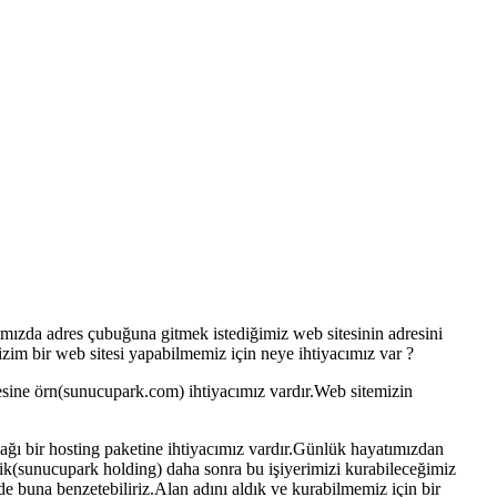
mızda adres çubuğuna gitmek istediğimiz web sitesinin adresini
bizim bir web sitesi yapabilmemiz için neye ihtiyacımız var ?
esine örn(sunucupark.com) ihtiyacımız vardır.Web sitemizin
cağı bir hosting paketine ihtiyacımız vardır.Günlük hayatımızdan
edik(sunucupark holding) daha sonra bu işiyerimizi kurabileceğimiz
de buna benzetebiliriz.Alan adını aldık ve kurabilmemiz için bir