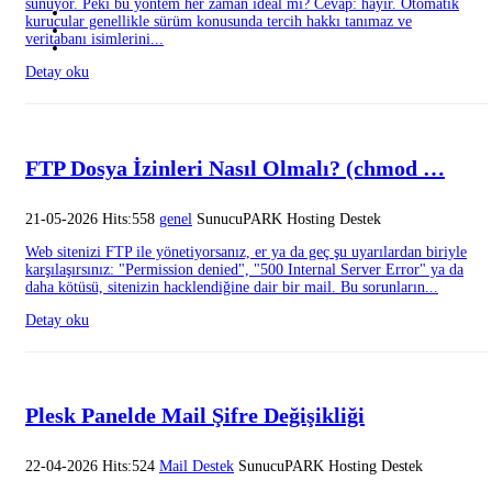
sunuyor. Peki bu yöntem her zaman ideal mi? Cevap: hayır. Otomatik
kurucular genellikle sürüm konusunda tercih hakkı tanımaz ve
veritabanı isimlerini...
Detay oku
FTP Dosya İzinleri Nasıl Olmalı? (chmod …
21-05-2026 Hits:558
genel
SunucuPARK Hosting Destek
Web sitenizi FTP ile yönetiyorsanız, er ya da geç şu uyarılardan biriyle
karşılaşırsınız: "Permission denied", "500 Internal Server Error" ya da
daha kötüsü, sitenizin hacklendiğine dair bir mail. Bu sorunların...
Detay oku
Plesk Panelde Mail Şifre Değişikliği
22-04-2026 Hits:524
Mail Destek
SunucuPARK Hosting Destek