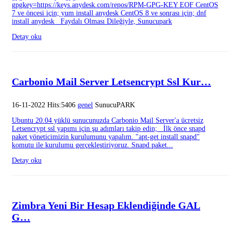
gpgkey=https://keys.anydesk.com/repos/RPM-GPG-KEY EOF CentOS
7 ve öncesi için; yum install anydesk CentOS 8 ve sonrası için; dnf
install anydesk Faydalı Olması Dileğiyle, Sunucupark
Detay oku
Carbonio Mail Server Letsencrypt Ssl Kur…
16-11-2022 Hits:5406
genel
SunucuPARK
Ubuntu 20.04 yüklü sunucunuzda Carbonio Mail Server'a ücretsiz
Letsencrypt ssl yapımı için şu adımları takip edin; İlk önce snapd
paket yöneticimizin kurulumunu yapalım. "apt-get install snapd"
komutu ile kurulumu gerçekleştiriyoruz. Snapd paket...
Detay oku
Zimbra Yeni Bir Hesap Eklendiğinde GAL
G…