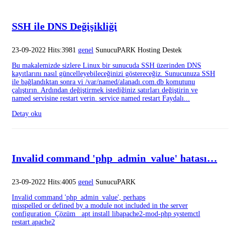
SSH ile DNS Değişikliği
23-09-2022 Hits:3981
genel
SunucuPARK Hosting Destek
Bu makalemizde sizlere Linux bir sunucuda SSH üzerinden DNS
kayıtlarını nasıl güncelleyebileceğinizi göstereceğiz. Sunucunuza SSH
ile bağlandıktan sonra vi /var/named/alanadı.com.db komutunu
çalıştırın. Ardından değiştirmek istediğiniz satırları değiştirin ve
named servisine restart verin. service named restart Faydalı...
Detay oku
Invalid command 'php_admin_value' hatası…
23-09-2022 Hits:4005
genel
SunucuPARK
Invalid command 'php_admin_value', perhaps
misspelled or defined by a module not included in the server
configuration Çözüm apt install libapache2-mod-php systemctl
restart apache2