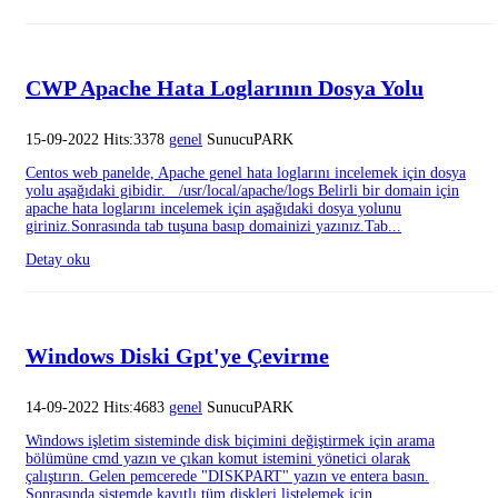
CWP Apache Hata Loglarının Dosya Yolu
15-09-2022 Hits:3378
genel
SunucuPARK
Centos web panelde, Apache genel hata loglarını incelemek için dosya
yolu aşağıdaki gibidir. /usr/local/apache/logs Belirli bir domain için
apache hata loglarını incelemek için aşağıdaki dosya yolunu
giriniz.Sonrasında tab tuşuna basıp domainizi yazınız.Tab...
Detay oku
Windows Diski Gpt'ye Çevirme
14-09-2022 Hits:4683
genel
SunucuPARK
Windows işletim sisteminde disk biçimini değiştirmek için arama
bölümüne cmd yazın ve çıkan komut istemini yönetici olarak
çalıştırın. Gelen pemcerede "DISKPART" yazın ve entera basın.
Sonrasında sistemde kayıtlı tüm diskleri listelemek için...