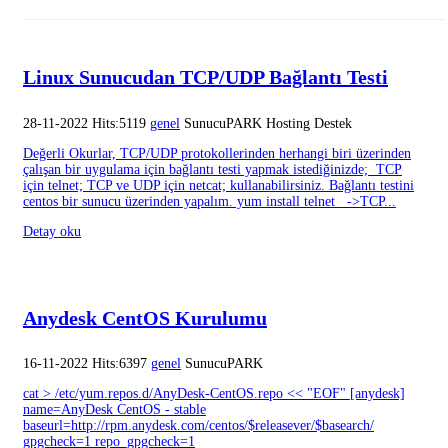
Linux Sunucudan TCP/UDP Bağlantı Testi
28-11-2022 Hits:5119
genel
SunucuPARK Hosting Destek
Değerli Okurlar, TCP/UDP protokollerinden herhangi biri üzerinden
çalışan bir uygulama için bağlantı testi yapmak istediğinizde; TCP
için telnet; TCP ve UDP için netcat; kullanabilirsiniz. Bağlantı testini
centos bir sunucu üzerinden yapalım. yum install telnet ->TCP...
Detay oku
Anydesk CentOS Kurulumu
16-11-2022 Hits:6397
genel
SunucuPARK
cat > /etc/yum.repos.d/AnyDesk-CentOS.repo << "EOF" [anydesk]
name=AnyDesk CentOS - stable
baseurl=http://rpm.anydesk.com/centos/$releasever/$basearch/
gpgcheck=1 repo_gpgcheck=1