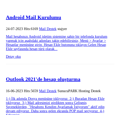
Android Mail Kurulumu
24-07-2023 Hits:6169
Mail Destek
stajyer
Mail hesabınızı Android işletim sistemine sahip bir telefonda kurulum
yapmak için aşağıdaki adımları takip edebilirsiniz; Menü > Ayarlar >
Hesaplar menüsüne girin. Hesap Ekle butonuna tıklayın.Gelen Hesap
Ekle sayfasında hesap türü olarak...
Detay oku
Outlook 2021'de hesap oluşturma
16-06-2023 Hits:5659
Mail Destek
SunucuPARK Hosting Destek
1-) İlk adımda Dosya menüsüne tıklıyoruz. 2-) Buradan Hesap Ekle
tıklıyoruz. 3-) Mail adresimizi girdikten sonra Gelişmiş
Seçeneklerden, "Hesabımı Kendim Ayarlamak İstiyorum" aktif edip
devam ediyoruz. Daha sonra gelen ekranda POP mail seçiyoruz. 4-)