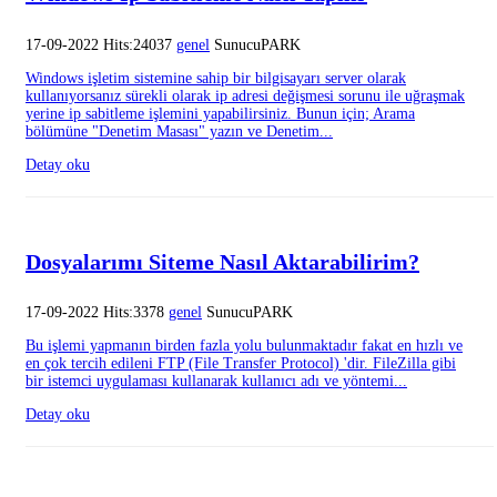
17-09-2022 Hits:24037
genel
SunucuPARK
Windows işletim sistemine sahip bir bilgisayarı server olarak
kullanıyorsanız sürekli olarak ip adresi değişmesi sorunu ile uğraşmak
yerine ip sabitleme işlemini yapabilirsiniz. Bunun için; Arama
bölümüne "Denetim Masası" yazın ve Denetim...
Detay oku
Dosyalarımı Siteme Nasıl Aktarabilirim?
17-09-2022 Hits:3378
genel
SunucuPARK
Bu işlemi yapmanın birden fazla yolu bulunmaktadır fakat en hızlı ve
en çok tercih edileni FTP (File Transfer Protocol) 'dir. FileZilla gibi
bir istemci uygulaması kullanarak kullanıcı adı ve yöntemi...
Detay oku