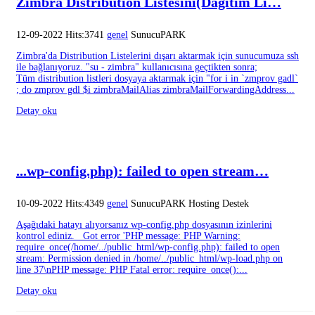
Zimbra Distribution Listesini(Dağıtım Li…
12-09-2022 Hits:3741
genel
SunucuPARK
Zimbra'da Distribution Listelerini dışarı aktarmak için sunucumuza ssh
ile bağlanıyoruz. "su - zimbra" kullanıcısına geçtikten sonra;
Tüm distribution listleri dosyaya aktarmak için "for i in `zmprov gadl`
; do zmprov gdl $i zimbraMailAlias zimbraMailForwardingAddress...
Detay oku
...wp-config.php): failed to open stream…
10-09-2022 Hits:4349
genel
SunucuPARK Hosting Destek
Aşağıdaki hatayı alıyorsanız wp-config.php dosyasının izinlerini
kontrol ediniz. Got error 'PHP message: PHP Warning:
require_once(/home/../public_html/wp-config.php): failed to open
stream: Permission denied in /home/../public_html/wp-load.php on
line 37\nPHP message: PHP Fatal error: require_once():...
Detay oku