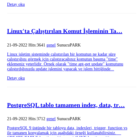
Detay oku
Linux'ta Çalıştırılan Komut İşleminin Ta…
21-09-2022 Hits:3641
genel
SunucuPARK
Linux işletim sisteminde çalıştırılan bir komutun ne kadar süre
çalıştırığını görmek için çalıştıracağınız komutun başıma "time"
eklemeniz yeterlidir. Örnek olarak "time apt-get update" komutunu
çalıştırdığınızda update işlemini yapacak ve işlem bittiğinde...
Detay oku
PostgreSQL tablo tamamen index, data, tr…
21-09-2022 Hits:3712
genel
SunucuPARK
PostgreSQL 9 üstünde bir tabloyu data, indexleri, trigger, function vs
ile tamanen kopyalamak için aşağıdaki örneği kullanabilirsiniz.