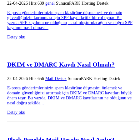
22-04-2026 Hits:639
genel
SunucuPARK Hosting Destek
E-posta gönderimlerinizin spam klasörüne düşmemesi ve domain
güvenliğinizin korunması için SPF kaydı kritik bir rol oynar. Bu
yazıda SPF kaydının ne olduğunu, nasıl oluşturulacağını ve doğru SPF
kaydının nasıl olması...
Detay oku
DKIM ve DMARC Kaydı Nasıl Olmalı?
22-04-2026 Hits:656
Mail Destek
SunucuPARK Hosting Destek
E-posta gönderimlerinizin spam klasörüne düşmesini önlemek ve
domain güvenliğinizi artırmak için DKIM ve DMARC kayıtları büyük
önem taşır. Bu yazıda, DKIM ve DMARC kayıtlarının ne olduğunu ve
nasıl doğru şekilde...
Detay oku
Plesk Panelde Mail Hesabı Nasıl Açılır?