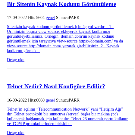
Bir Sitenin Kaynak Kodunu Görüntüleme
17-09-2022 Hits:5604
genel
SunucuPARK
Sitenizin kaynak kodunu görüntülemek için üç yol vardır. 1.
Url'ninizin başına view-source: ekleyerek kaynak kodlarınızı
görüntüleyebilirsiniz. Örneğin; domain.com'un kaynak kodunu
görüntülemek için tarayıcıya view-source:https://domain.com/ ya da
view-source:http://domain.com/ yazarak girebilirsiniz. 2. Kaynak
kodlarını görmek...
Detay oku
Telnet Nedir? Nasıl Konfigüre Edilir?
16-09-2022 Hits:6060
genel
SunucuPARK
Telnet‘in açılımı “Telecommunication Network” yani “İletişim Ağı”
dır. Telnet protokolü bir sunucuya (server) başka bir makina (pc)
kullanarak bağlanmak için kullanılır. Telnet 23 numaralı portu kullanır
ve TCP/IP protokollerinden birisidir...
Detay oku