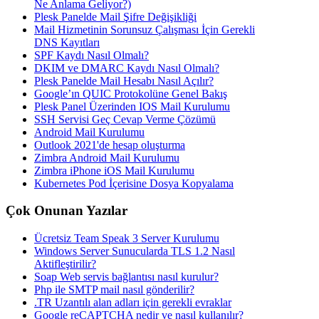
Ne Anlama Geliyor?)
Plesk Panelde Mail Şifre Değişikliği
Mail Hizmetinin Sorunsuz Çalışması İçin Gerekli
DNS Kayıtları
SPF Kaydı Nasıl Olmalı?
DKIM ve DMARC Kaydı Nasıl Olmalı?
Plesk Panelde Mail Hesabı Nasıl Açılır?
Google’ın QUIC Protokolüne Genel Bakış
Plesk Panel Üzerinden IOS Mail Kurulumu
SSH Servisi Geç Cevap Verme Çözümü
Android Mail Kurulumu
Outlook 2021'de hesap oluşturma
Zimbra Android Mail Kurulumu
Zimbra iPhone iOS Mail Kurulumu
Kubernetes Pod İçerisine Dosya Kopyalama
Çok Onunan Yazılar
Ücretsiz Team Speak 3 Server Kurulumu
Windows Server Sunucularda TLS 1.2 Nasıl
Aktifleştirilir?
Soap Web servis bağlantısı nasıl kurulur?
Php ile SMTP mail nasıl gönderilir?
.TR Uzantılı alan adları için gerekli evraklar
Google reCAPTCHA nedir ve nasıl kullanılır?