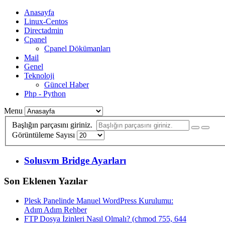
Anasayfa
Linux-Centos
Directadmin
Cpanel
Cpanel Dökümanları
Mail
Genel
Teknoloji
Güncel Haber
Php - Python
Menu
Başlığın parçasını giriniz.
Görüntüleme Sayısı
Solusvm Bridge Ayarları
Son Eklenen Yazılar
Plesk Panelinde Manuel WordPress Kurulumu:
Adım Adım Rehber
FTP Dosya İzinleri Nasıl Olmalı? (chmod 755, 644