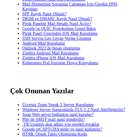
Mail Hizmetinin Sorunsuz Çalışması İçin Gerekli DNS
Kayıtları
SPF Kaydı Nasıl Olmalı?
DKIM ve DMARC Kaydı Nasıl Olmalı?
Plesk Panelde Mail Hesabı Nasıl Açılır?
Google’ın QUIC Protokolüne Genel Bakış
Plesk Panel Üzerinden IOS Mail Kurulumu
SSH Servisi Geç Cevap Verme Çözümü
Android Mail Kurulumu
Outlook 2021'de hesap oluşturma
Zimbra Android Mail Kurulumu
Zimbra iPhone iOS Mail Kurulumu
Kubernetes Pod İçerisine Dosya Kopyalama
Çok Onunan Yazılar
Ücretsiz Team Speak 3 Server Kurulumu
Windows Server Sunucularda TLS 1.2 Nasıl Aktifleştirilir?
Soap Web servis bağlantısı nasıl kurulur?
Php ile SMTP mail nasıl gönderilir?
.TR Uzantılı alan adları için gerekli evraklar
Google reCAPTCHA nedir ve nasıl kullanılır?
HTML Örnek Tablo Oluşturma Kodu