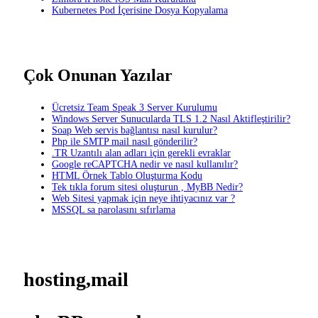
Kubernetes Pod İçerisine Dosya Kopyalama
Çok Onunan Yazılar
Ücretsiz Team Speak 3 Server Kurulumu
Windows Server Sunucularda TLS 1.2 Nasıl Aktifleştirilir?
Soap Web servis bağlantısı nasıl kurulur?
Php ile SMTP mail nasıl gönderilir?
.TR Uzantılı alan adları için gerekli evraklar
Google reCAPTCHA nedir ve nasıl kullanılır?
HTML Örnek Tablo Oluşturma Kodu
Tek tıkla forum sitesi oluşturun , MyBB Nedir?
Web Sitesi yapmak için neye ihtiyacınız var ?
MSSQL sa parolasını sıfırlama
hosting,mail