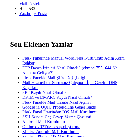
Mail Destek
Hits: 533
Yazdır
,
e-Posta
Son Eklenen Yazılar
Plesk Panelinde Manuel WordPress Kurulumu: Adım Adım
Rehber
FTP Dosya İzinleri Nasıl Olmalı? (chmod 755, 644 Ne
Anlama Geliyor?)
Plesk Panelde Mail Şifre Değişikliği
Mail Hizmetinin Sorunsuz Çalışması İçin Gerekli DNS
Kayıtları
SPF Kaydı Nasıl Olmalı?
DKIM ve DMARC Kaydı Nasıl Olmalı?
Plesk Panelde Mail Hesabı Nasıl Açılır?
Google’ın QUIC Protokolüne Genel Bakış
Plesk Panel Üzerinden IOS Mail Kurulumu
SSH Servisi Geç Cevap Verme Çözümü
Android Mail Kurulumu
Outlook 2021'de hesap oluşturma
Zimbra Android Mail Kurulumu
Zimbra iPhone iOS Mail Kurulumu