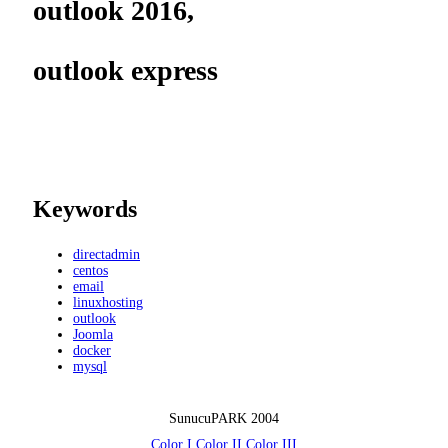
outlook 2016,
outlook express
Keywords
directadmin
centos
email
linuxhosting
outlook
Joomla
docker
mysql
SunucuPARK 2004
Color I
Color II
Color III