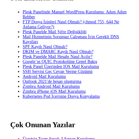
Plesk Panelinde Manuel WordPress Kurulumu: Adım Adım
Rehber
FTP Dosya İzinleri Nasıl Olmalı? (chmod 755, 644 Ne
Anlama Geliyor?)
Plesk Panelde Mail Şifre Değişikliği
Mail Hizmetinin Sorunsuz Çalışması İçin Gerekli DNS
Kayıtları
SPF Kaydı Nasıl Olmalı?
DKIM ve DMARC Kaydı Nasıl Olmalı?
Plesk Panelde Mail Hesabı Nasıl Açılır?
Google’ın QUIC Protokolüne Genel Bakış
Plesk Panel Üzerinden IOS Mail Kurulumu
SSH Servisi Geç Cevap Verme Çözümü
Android Mail Kurulumu
Outlook 2021'de hesap oluşturma
Zimbra Android Mail Kurulumu
Zimbra iPhone iOS Mail Kurulumu
Kubernetes Pod İçerisine Dosya Kopyalama
Çok Onunan Yazılar
Ücretsiz Team Speak 3 Server Kurulumu