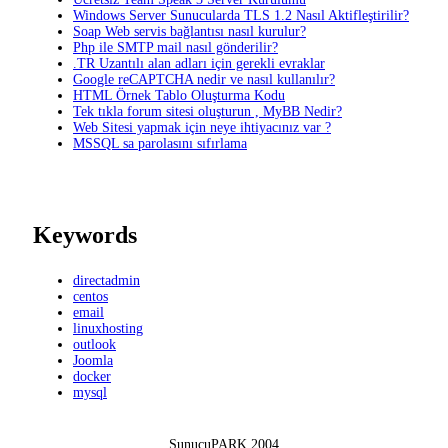
Windows Server Sunucularda TLS 1.2 Nasıl Aktifleştirilir?
Soap Web servis bağlantısı nasıl kurulur?
Php ile SMTP mail nasıl gönderilir?
.TR Uzantılı alan adları için gerekli evraklar
Google reCAPTCHA nedir ve nasıl kullanılır?
HTML Örnek Tablo Oluşturma Kodu
Tek tıkla forum sitesi oluşturun , MyBB Nedir?
Web Sitesi yapmak için neye ihtiyacınız var ?
MSSQL sa parolasını sıfırlama
Keywords
directadmin
centos
email
linuxhosting
outlook
Joomla
docker
mysql
SunucuPARK 2004