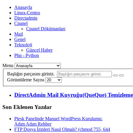
Anasayfa
Linux-Centos
Directadmin
Cpanel
Cpanel Dökümanları
Mail
Genel
Teknoloji
Güncel Haber
Php - Python
Menu
Başlığın parçasını giriniz.
Görüntüleme Sayısı
DirectAdmin Mail Kuyruğu(QueQue) Temizleme
Son Eklenen Yazılar
Plesk Panelinde Manuel WordPress Kurulumu:
Adım Adım Rehber
FTP Dosya İzinleri Nasıl Olmalı? (chmod 755, 644