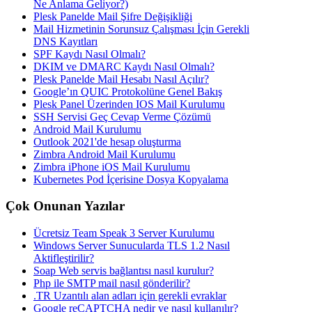
Ne Anlama Geliyor?)
Plesk Panelde Mail Şifre Değişikliği
Mail Hizmetinin Sorunsuz Çalışması İçin Gerekli
DNS Kayıtları
SPF Kaydı Nasıl Olmalı?
DKIM ve DMARC Kaydı Nasıl Olmalı?
Plesk Panelde Mail Hesabı Nasıl Açılır?
Google’ın QUIC Protokolüne Genel Bakış
Plesk Panel Üzerinden IOS Mail Kurulumu
SSH Servisi Geç Cevap Verme Çözümü
Android Mail Kurulumu
Outlook 2021'de hesap oluşturma
Zimbra Android Mail Kurulumu
Zimbra iPhone iOS Mail Kurulumu
Kubernetes Pod İçerisine Dosya Kopyalama
Çok Onunan Yazılar
Ücretsiz Team Speak 3 Server Kurulumu
Windows Server Sunucularda TLS 1.2 Nasıl
Aktifleştirilir?
Soap Web servis bağlantısı nasıl kurulur?
Php ile SMTP mail nasıl gönderilir?
.TR Uzantılı alan adları için gerekli evraklar
Google reCAPTCHA nedir ve nasıl kullanılır?