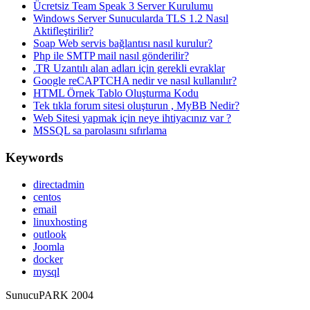
Ücretsiz Team Speak 3 Server Kurulumu
Windows Server Sunucularda TLS 1.2 Nasıl
Aktifleştirilir?
Soap Web servis bağlantısı nasıl kurulur?
Php ile SMTP mail nasıl gönderilir?
.TR Uzantılı alan adları için gerekli evraklar
Google reCAPTCHA nedir ve nasıl kullanılır?
HTML Örnek Tablo Oluşturma Kodu
Tek tıkla forum sitesi oluşturun , MyBB Nedir?
Web Sitesi yapmak için neye ihtiyacınız var ?
MSSQL sa parolasını sıfırlama
Keywords
directadmin
centos
email
linuxhosting
outlook
Joomla
docker
mysql
SunucuPARK 2004