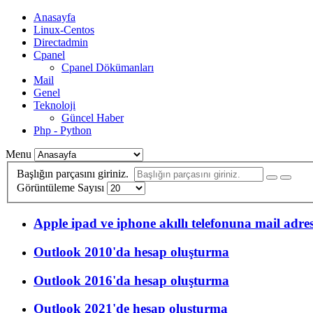
Anasayfa
Linux-Centos
Directadmin
Cpanel
Cpanel Dökümanları
Mail
Genel
Teknoloji
Güncel Haber
Php - Python
Menu
Başlığın parçasını giriniz.
Görüntüleme Sayısı
Apple ipad ve iphone akıllı telefonuna mail adres
Outlook 2010'da hesap oluşturma
Outlook 2016'da hesap oluşturma
Outlook 2021'de hesap oluşturma