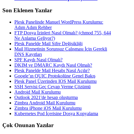
Son Eklenen Yazılar
Plesk Panelinde Manuel WordPress Kurulumu:
Adım Adım Rehber
FTP Dosya İzinleri Nasıl Olmalı? (chmod 755, 644
Ne Anlama Geliyor?)
Plesk Panelde Mail Şifre Değişikliği
Mail Hizmetinin Sorunsuz Çalışması İçin Gerekli
DNS Kayıtları
SPF Kaydı Nasıl Olmalı?
DKIM ve DMARC Kaydı Nasıl Olmalı?
Plesk Panelde Mail Hesabı Nasıl Açılır?
Google’ın QUIC Protokolüne Genel Bakış
Plesk Panel Üzerinden IOS Mail Kurulumu
SSH Servisi Geç Cevap Verme Çözümü
Android Mail Kurulumu
Outlook 2021'de hesap oluşturma
Zimbra Android Mail Kurulumu
Zimbra iPhone iOS Mail Kurulumu
Kubernetes Pod İçerisine Dosya Kopyalama
Çok Onunan Yazılar