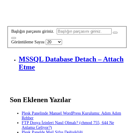
Başlığın parçasını giriniz.
Görüntüleme Sayısı
MSSQL Database Detach – Attach
Etme
Son Eklenen Yazılar
Plesk Panelinde Manuel WordPress Kurulumu: Adım Adım
Rehber
FTP Dosya İzinleri Nasıl Olmalı? (chmod 755, 644 Ne
Anlama Geliyor?)
Plesk Panelde Mail Şifre Değişikliği