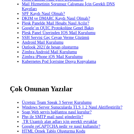
Mail Hizmetinin Sorunsuz Çalışması İçin Gerekli DNS
Kayıtları
SPF Kaydı Nasıl Olmalı?
DKIM ve DMARC Kaydı Nasıl Olmalı?
Plesk Panelde Mail Hesabı Nasıl Açılır?
Google’ın QUIC Protokolüne Genel Bakış
Plesk Panel Üzerinden IOS Mail Kurulumu
SSH Servisi Geç Cevap Verme Çözümü
Android Mail Kurulumu
Outlook 2021'de hesap oluşturma
Zimbra Android Mail Kurulumu
Zimbra iPhone iOS Mail Kurulumu
Kubernetes Pod İçerisine Dosya Kopyalama
Çok Onunan Yazılar
Ücretsiz Team Speak 3 Server Kurulumu
Windows Server Sunucularda TLS 1.2 Nasıl Aktifleştirilir?
Soap Web servis bağlantısı nasıl kurulur?
Php ile SMTP mail nasıl gönderilir?
.TR Uzantılı alan adları için gerekli evraklar
Google reCAPTCHA nedir ve nasıl kullanılır?
HTML Örnek Tablo Oluşturma Kodu