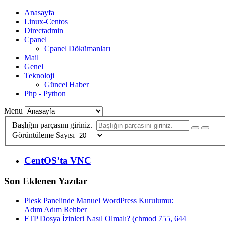
Anasayfa
Linux-Centos
Directadmin
Cpanel
Cpanel Dökümanları
Mail
Genel
Teknoloji
Güncel Haber
Php - Python
Menu
Başlığın parçasını giriniz.
Görüntüleme Sayısı
CentOS’ta VNC
Son Eklenen Yazılar
Plesk Panelinde Manuel WordPress Kurulumu:
Adım Adım Rehber
FTP Dosya İzinleri Nasıl Olmalı? (chmod 755, 644