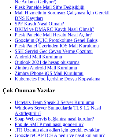
Ne Anlama Geliyor?)
Plesk Panelde Mail Şifre Değişikliği
Mail Hizmetinin Sorunsuz Çalışması İçin Gerekli
DNS Kayıtları
SPF Kaydı Nasıl Olmalı?
DKIM ve DMARC Kaydı Nasıl Olmalı?
Plesk Panelde Mail Hesabı Nasıl Açılır?
Google’ın QUIC Protokolüne Genel Bakış
Plesk Panel Üzerinden IOS Mail Kurulumu
SSH Servisi Geç Cevap Verme Çözümü
Android Mail Kurulumu
Outlook 2021'de hesap oluşturma
Zimbra Android Mail Kurulumu
Zimbra iPhone iOS Mail Kurulumu
Kubernetes Pod İçerisine Dosya Kopyalama
Çok Onunan Yazılar
Ücretsiz Team Speak 3 Server Kurulumu
Windows Server Sunucularda TLS 1.2 Nasıl
Aktifleştirilir?
Soap Web servis bağlantısı nasıl kurulur?
Php ile SMTP mail nasıl gönderilir?
.TR Uzantılı alan adları için gerekli evraklar
Google reCAPTCHA nedir ve nasıl kullanılır?