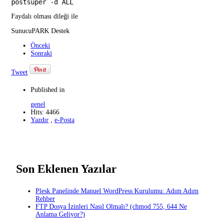
postsuper -d ALL
Faydalı olması dileği ile
SunucuPARK Destek
Önceki
Sonraki
Tweet
Published in
genel
Hits: 4466
Yazdır
,
e-Posta
Son Eklenen Yazılar
Plesk Panelinde Manuel WordPress Kurulumu: Adım Adım
Rehber
FTP Dosya İzinleri Nasıl Olmalı? (chmod 755, 644 Ne
Anlama Geliyor?)