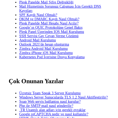
Plesk Panelde Mail Şifre Değişikliği
Mail Hizmetinin Sorunsuz Çalışması İçin Gerekli DNS
Kayıtları
SPF Kaydı Nasıl Olmalı?
DKIM ve DMARC Kaydı Nasıl Olmalı?
Plesk Panelde Mail Hesabı Nasıl Açılır?
Google’ın QUIC Protokolüne Genel Bakış
Plesk Panel Üzerinden IOS Mail Kurulumu
SSH Servisi Geç Cevap Verme Çözümü
Android Mail Kurulumu
Outlook 2021'de hesap oluşturma
Zimbra Android Mail Kurulumu
Zimbra iPhone iOS Mail Kurulumu
Kubernetes Pod İçerisine Dosya Kopyalama
Çok Onunan Yazılar
Ücretsiz Team Speak 3 Server Kurulumu
Windows Server Sunucularda TLS 1.2 Nasıl Aktifleştirilir?
Soap Web servis bağlantısı nasıl kurulur?
Php ile SMTP mail nasıl gönderilir?
.TR Uzantılı alan adları için gerekli evraklar
Google reCAPTCHA nedir ve nasıl kullanılır?