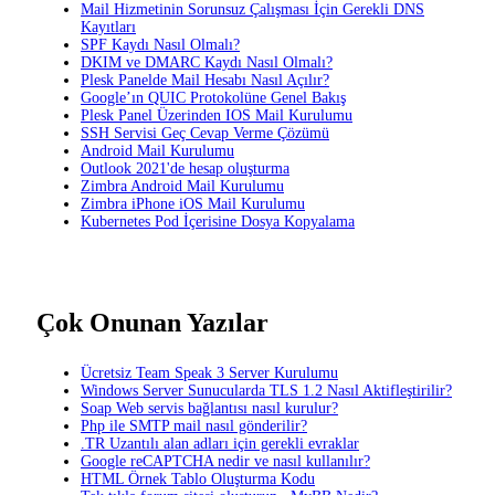
Mail Hizmetinin Sorunsuz Çalışması İçin Gerekli DNS
Kayıtları
SPF Kaydı Nasıl Olmalı?
DKIM ve DMARC Kaydı Nasıl Olmalı?
Plesk Panelde Mail Hesabı Nasıl Açılır?
Google’ın QUIC Protokolüne Genel Bakış
Plesk Panel Üzerinden IOS Mail Kurulumu
SSH Servisi Geç Cevap Verme Çözümü
Android Mail Kurulumu
Outlook 2021'de hesap oluşturma
Zimbra Android Mail Kurulumu
Zimbra iPhone iOS Mail Kurulumu
Kubernetes Pod İçerisine Dosya Kopyalama
Çok Onunan Yazılar
Ücretsiz Team Speak 3 Server Kurulumu
Windows Server Sunucularda TLS 1.2 Nasıl Aktifleştirilir?
Soap Web servis bağlantısı nasıl kurulur?
Php ile SMTP mail nasıl gönderilir?
.TR Uzantılı alan adları için gerekli evraklar
Google reCAPTCHA nedir ve nasıl kullanılır?
HTML Örnek Tablo Oluşturma Kodu