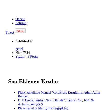
Önceki
Sonraki
Tweet
Published in
genel
Hits: 7314
Yazdır
,
e-Posta
Son Eklenen Yazılar
Plesk Panelinde Manuel WordPress Kurulumu: Adım Adım
Rehber
FTP Dosya İzinleri Nasıl Olmalı? (chmod 755, 644 Ne
Anlama Geliyor?)
Plesk Panelde Mail Şifre Değişikliği